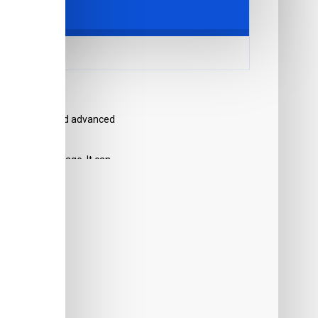
raphy control and advanced
ments on the page. It can
s such as products,
s Opencart filters, price,
n or by clicking the Load