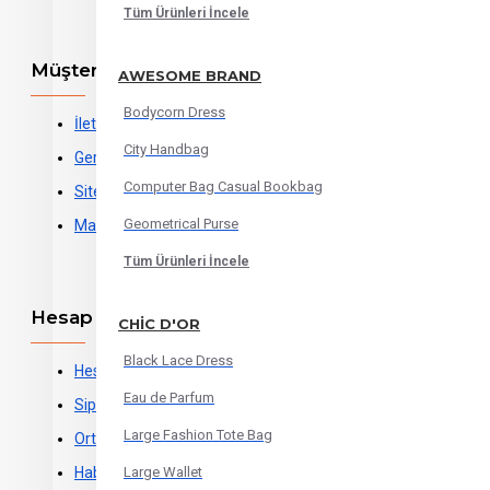
Tüm Ürünleri İncele
Müşteri Hizmetleri
AWESOME BRAND
Bodycorn Dress
İletişim
City Handbag
Geri İade
Computer Bag Casual Bookbag
Site Haritası
Geometrical Purse
Markalar
Tüm Ürünleri İncele
Hesap Sayfası
CHIC D'OR
Black Lace Dress
Hesabınız
Eau de Parfum
Siparişleriniz
Large Fashion Tote Bag
Ortaklıklar
Haber Bülteni
Large Wallet