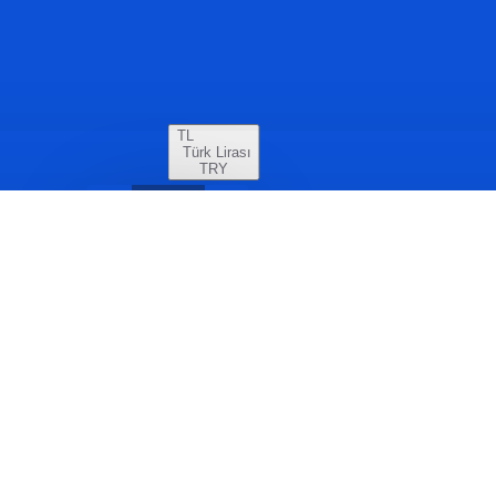
TL
Türk Lirası
TRY
€
Euro
TL
Türk Lirası
$
US Dollar