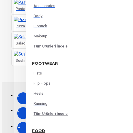
Accessories
Pasta
Body
Pizza
Lipstick
Makeup
Salads
Tüm Ürünleri İncele
Sushi
FOOTWEAR
Flats
Flip Flops
Heels
Running
Tüm Ürünleri İncele
FOOD