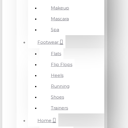
Makeup
Mascara
Spa
Footwear
Flats
Flip Flops
Heels
Running
Shoes
Trainers
Home