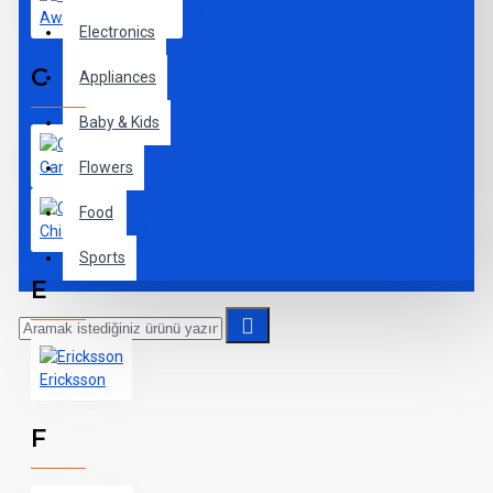
Awesome Brand
Electronics
C
Appliances
Baby & Kids
Canon
Flowers
Food
Chic D'or
Sports
E
Ericksson
F