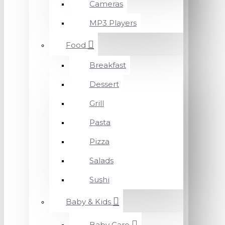
Cameras
MP3 Players
Food
Breakfast
Dessert
Grill
Pasta
Pizza
Salads
Sushi
Baby & Kids
Baby Care