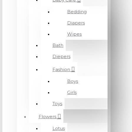
Bedding
Diapers
Wipes
Bath
Diepers
Fashion
Boys
Girls
Toys
Flowers
Lotus