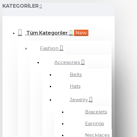
KATEGORILER
Tüm Kategoriler
New
Fashion
Accesories
Belts
Hats
Jewelry
Bracelets
Earrings
Necklaces