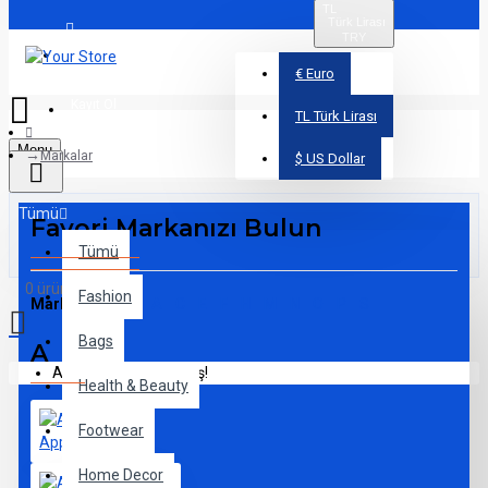
TL
Türk Lirası
TRY
Üye Girişi
€
Euro
Kayıt Ol
TL
Türk Lirası
Menu
Markalar
$
US Dollar
Tümü
Favori Markanızı Bulun
Tümü
0 ürün - 0,00TL
Fashion
Marka İndeksi:
A
C
E
F
H
M
N
O
P
S
Bags
A
Alışveriş sepetiniz boş!
Health & Beauty
Footwear
Apple
Home Decor