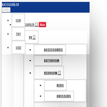
KATEGORILER
TRY
EUR
KATAGORILER
New
TRY
EV
USD
ACCESSORIES
BATHROOM
BEDROOM
BEDS
DRESSERS