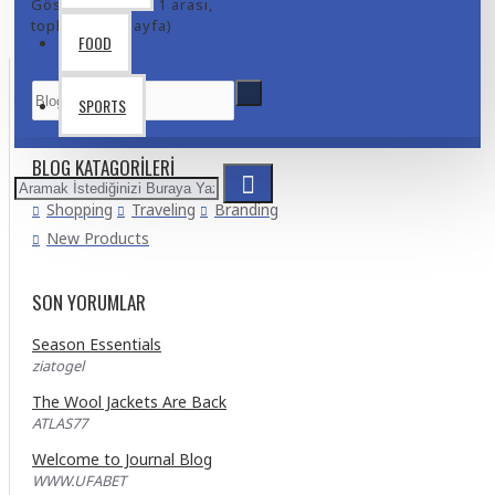
Gösterilen: 1 ile 1 arası,
toplam: 1 (1 Sayfa)
FOOD
SPORTS
BLOG KATAGORILERI
Shopping
Traveling
Branding
New Products
SON YORUMLAR
Season Essentials
ziatogel
The Wool Jackets Are Back
ATLAS77
Welcome to Journal Blog
WWW.UFABET