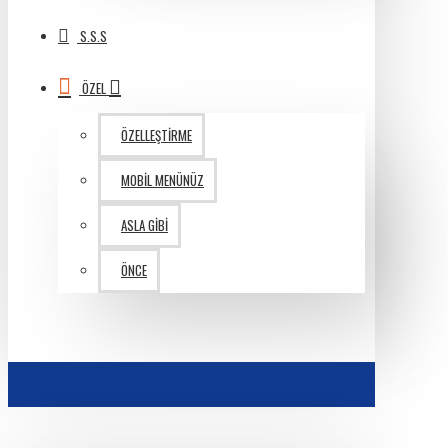
S.S.S
ÖZEL
ÖZELLEŞTIRME
MOBIL MENÜNÜZ
ASLA GIBI
ÖNCE