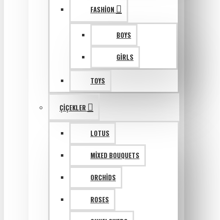
FASHION
BOYS
GIRLS
TOYS
ÇIÇEKLER
LOTUS
MIXED BOUQUETS
ORCHIDS
ROSES