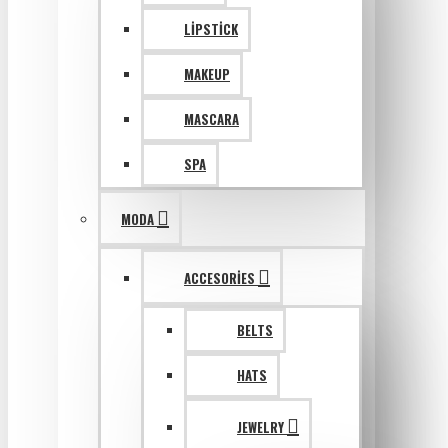
LIPSTICK
MAKEUP
MASCARA
SPA
MODA
ACCESORIES
BELTS
HATS
JEWELRY