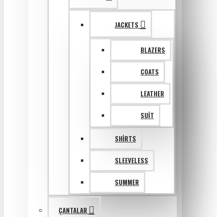
JACKETS
BLAZERS
COATS
LEATHER
SUIT
SHIRTS
SLEEVELESS
SUMMER
ÇANTALAR