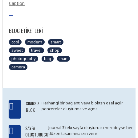
BLOG ETIKETLERI
cool
modern
smart
sweet
travel
shop
photography
bag
man
camera
SINIRSIZ
Herhangi bir bağlantı veya bloktan özel açılır
pencereler oluşturma ve açma
BLOK
SAYFA
Journal 3'teki sayfa oluşturucu neredeyse her
düzen tasarımına izin verir
OLUŞTURUCU