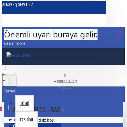
ALIŞVERIŞ SEPETINIZ
Önemli uyarı buraya gelir.
Learn more
Menu
Journal Blog
Arama
Tümü
TÜMÜ
JOURNAL BLOG - BAG
0
FASHION
Alışveriş sepetiniz boş!
02
Aug