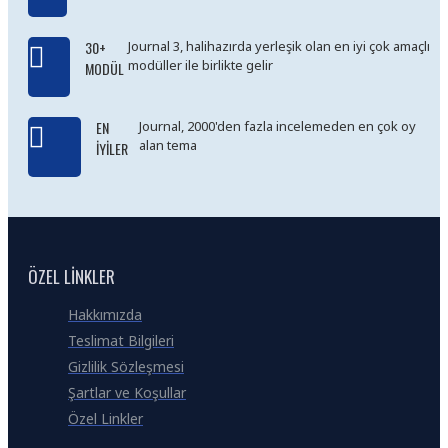
30+
Journal 3, halihazırda yerleşik olan en iyi çok amaçlı
modüller ile birlikte gelir
MODÜL
EN
Journal, 2000'den fazla incelemeden en çok oy
alan tema
İYILER
ÖZEL LINKLER
Hakkımızda
Teslimat Bilgileri
Gizlilik Sözleşmesi
Şartlar ve Koşullar
Özel Linkler