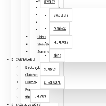
JEWELRY
Sarah Bell
Blazers
Coats
BRACELETS
Anti-Dandruff Shampoo
Leather
EARRINGS
Body Scrub
Suit
Gym Wear
Shirts
NECKLACES
Hydrating Face Cream
Sleeveless
View More
Summer
RINGS
ÇANTALAR
Backpacks
SCARVES
Clutches
Formal
SUNGLASSES
Purses
DRESSES
Shoulder
SAĞLIK VE GÜZELLIK