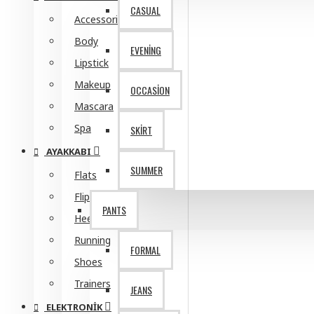
CASUAL
Accessories
Body
EVENING
Lipstick
Makeup
OCCASION
Mascara
Spa
SKIRT
AYAKKABI
SUMMER
Flats
Flip Flops
PANTS
Heels
Running
FORMAL
Shoes
Trainers
JEANS
ELEKTRONIK