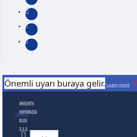
Önemli uyarı buraya gelir.
Learn more
ANASAYFA
HAKKIMIZDA
Menu
BLOG
S.S.S