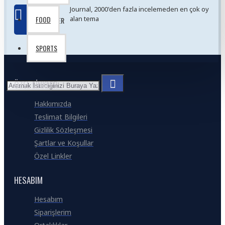
button, or disable this feature entirely and display the
EN
Journal, 2000'den fazla incelemeden en çok oy
default pagination.
FOOD
alan tema
İYILER
SPORTS
ÖZEL LINKLER
Hakkımızda
Teslimat Bilgileri
Gizlilik Sözleşmesi
Şartlar ve Koşullar
Özel Linkler
HESABIM
Hesabım
Siparişlerim