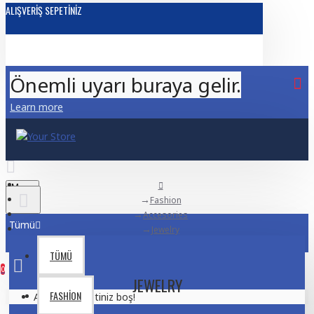
ALIŞVERIŞ SEPETINIZ
Önemli uyarı buraya gelir.
Learn more
Menu
Fashion
Accesories
Tümü
Jewelry
TÜMÜ
0
JEWELRY
FASHION
Alışveriş sepetiniz boş!