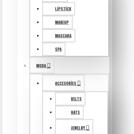
LIPSTICK
MAKEUP
MASCARA
SPA
MODA
ACCESORIES
BELTS
HATS
JEWELRY