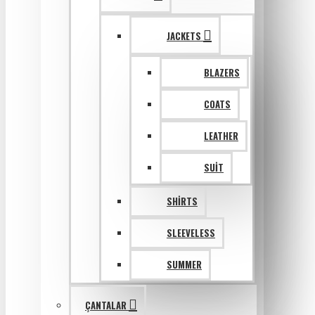
JACKETS
BLAZERS
COATS
LEATHER
SUIT
SHIRTS
SLEEVELESS
SUMMER
ÇANTALAR