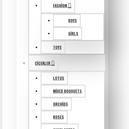
FASHION
BOYS
GIRLS
TOYS
ÇIÇEKLER
LOTUS
MIXED BOUQUETS
ORCHIDS
ROSES