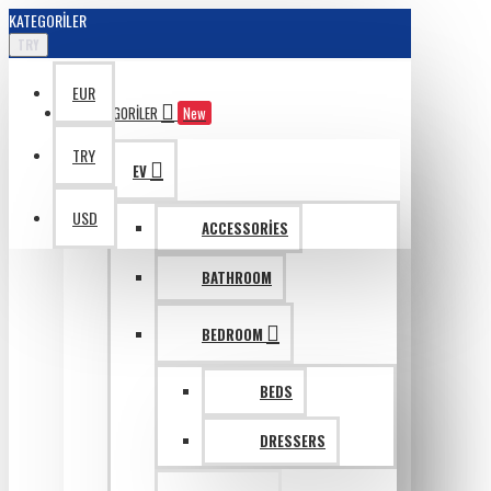
KATEGORILER
TRY
EUR
KATAGORILER
New
TRY
EV
USD
ACCESSORIES
BATHROOM
BEDROOM
BEDS
DRESSERS