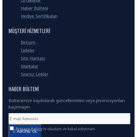
Ortaklıklar
Haber Bülteni
Hediye Sertifikaları
MÜŞTERI HIZMETLERI
İletişim
İadeler
Site Haritası
Markalar
Sınırsız Linkler
HABER BÜLTENI
Bültenimize kaydolarak güncellemeleri veya promosyonları
kaçırmayın.
Privacy Policy
'ni okudum ve kabul ediyorum.
ABONE OL