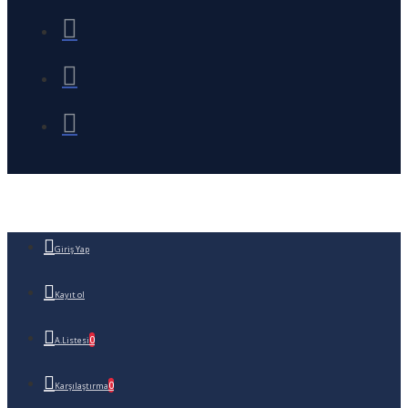
Giriş Yap
Kayıt ol
0
A.Listesi
0
Karşılaştırma