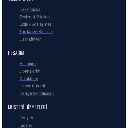
Hakkımızda
Teslimat Bilgileri
Gizlilik Sözleşmesi
Şartlar ve Koşullar
Özel Linkler
HESABIM
Hesabım
Siparişlerim
Ortaklıklar
Haber Bülteni
Hediye Sertifikaları
MÜŞTERI HIZMETLERI
İletişim
İadeler