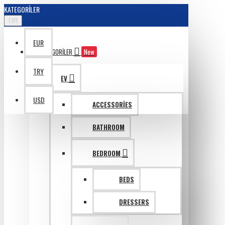
KATEGORILER
TRY
EUR
KATAGORILER
New
TRY
EV
USD
ACCESSORIES
BATHROOM
BEDROOM
BEDS
DRESSERS