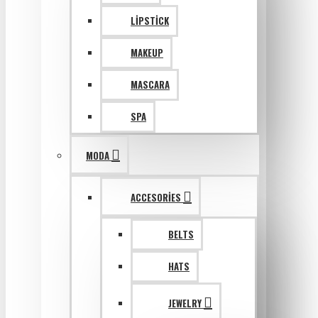
LIPSTICK
MAKEUP
MASCARA
SPA
MODA
ACCESORIES
BELTS
HATS
JEWELRY