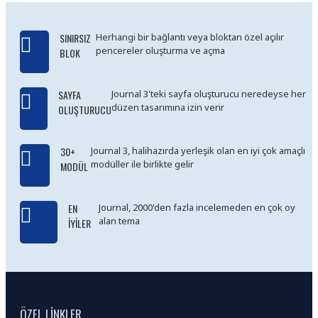
options, attributes, tags, all
included in the same Journal
SINIRSIZ
Herhangi bir bağlantı veya bloktan özel açılır
3 package.
pencereler oluşturma ve açma
BLOK
Ajax Infinite Scroll
with
Load More / Load Previous
and browser
back button
SAYFA
Journal 3'teki sayfa oluşturucu neredeyse her
düzen tasarımına izin verir
support.
Load products in
OLUŞTURUCU
category pages as you scroll
down or by clicking the Load
30+
Journal 3, halihazırda yerleşik olan en iyi çok amaçlı
More button, or disable this
modüller ile birlikte gelir
MODÜL
feature entirely and display
the default pagination.
EN
Journal, 2000'den fazla incelemeden en çok oy
alan tema
İYILER
ÖZEL LINKLER