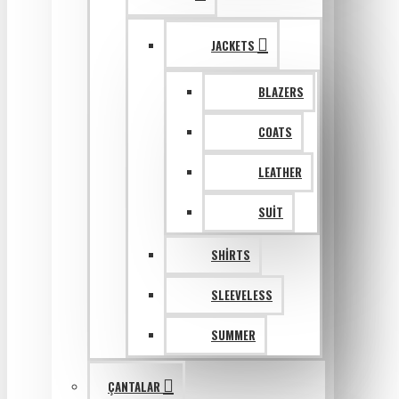
JACKETS
BLAZERS
COATS
LEATHER
SUIT
SHIRTS
SLEEVELESS
SUMMER
ÇANTALAR