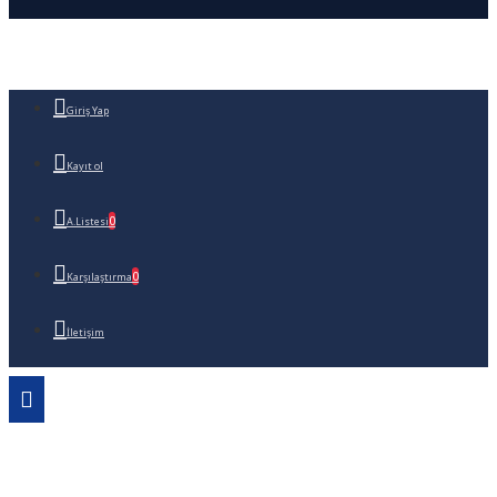
Giriş Yap
Kayıt ol
0
A.Listesi
0
Karşılaştırma
İletişim