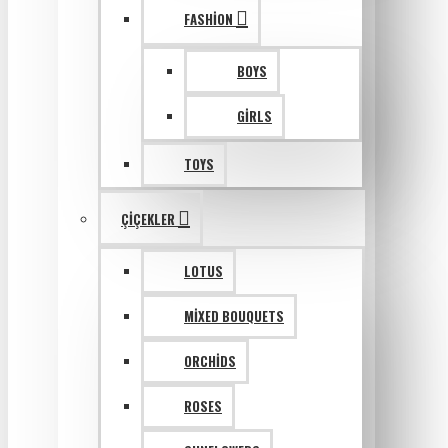
FASHION
BOYS
GIRLS
TOYS
ÇIÇEKLER
LOTUS
MIXED BOUQUETS
ORCHIDS
ROSES