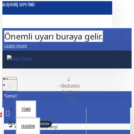
ALIŞVERIŞ SEPETINIZ
Önemli uyarı buraya gelir.
Learn more
Menu
Electronics
Desktops
Tümü
Mac
TÜMÜ
0
FILTRELEME
Temizle
FASHION
Alışveriş sepetiniz boş!