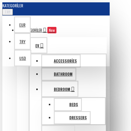
KATEGORILER
TRY
EUR
KATAGORILER
New
TRY
EV
USD
ACCESSORIES
BATHROOM
BEDROOM
BEDS
DRESSERS