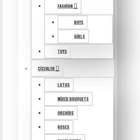
FASHION
BOYS
GIRLS
TOYS
ÇIÇEKLER
LOTUS
MIXED BOUQUETS
ORCHIDS
ROSES