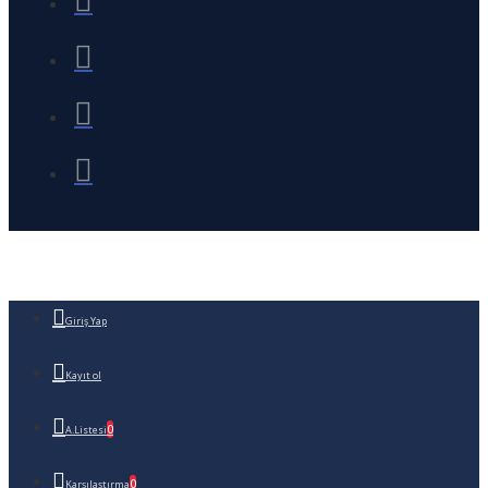
Giriş Yap
Kayıt ol
0
A.Listesi
0
Karşılaştırma