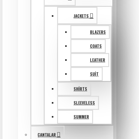
JACKETS
BLAZERS
COATS
LEATHER
SUIT
SHIRTS
SLEEVELESS
SUMMER
ÇANTALAR