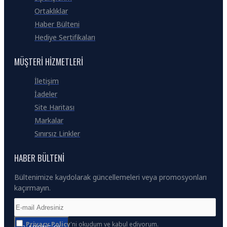
Ortaklıklar
Haber Bülteni
Hediye Sertifikaları
MÜŞTERI HIZMETLERI
İletişim
İadeler
Site Haritası
Markalar
Sınırsız Linkler
HABER BÜLTENI
Bültenimize kaydolarak güncellemeleri veya promosyonları
kaçırmayın.
Privacy Policy
'ni okudum ve kabul ediyorum.