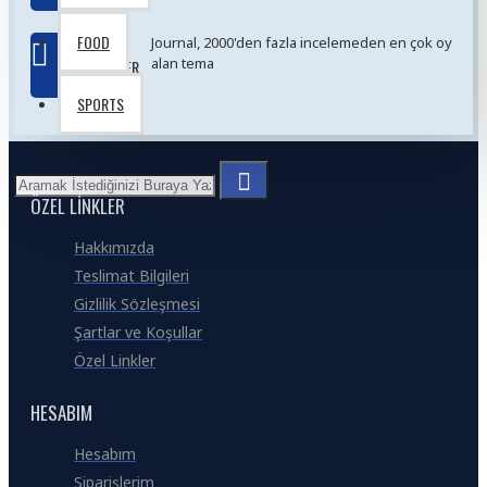
pages as you scroll down or by clicking the Load More
button, or disable this feature entirely and display the
FOOD
EN
Journal, 2000'den fazla incelemeden en çok oy
default pagination.
alan tema
İYILER
SPORTS
ÖZEL LINKLER
Hakkımızda
Teslimat Bilgileri
Gizlilik Sözleşmesi
Şartlar ve Koşullar
Özel Linkler
HESABIM
Hesabım
Siparişlerim