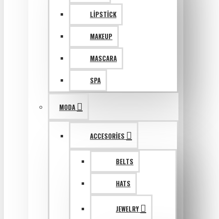
LIPSTICK
MAKEUP
MASCARA
SPA
MODA
ACCESORIES
BELTS
HATS
JEWELRY