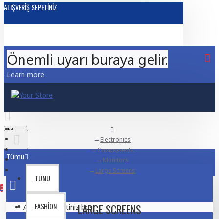
ALIŞVERIŞ SEPETINIZ
Önemli uyarı buraya gelir.
Learn more
Menu
Electronics
Components
Tümü
Monitors
Large Screens
TÜMÜ
0
FASHION
LARGE SCREENS
Alışveriş sepetiniz boş!