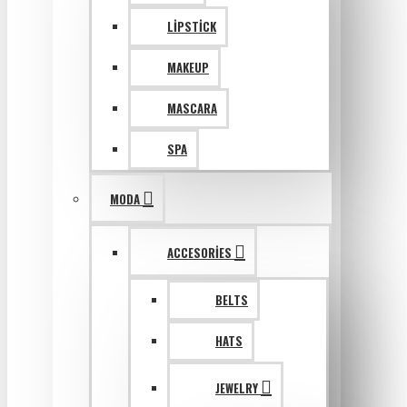
LIPSTICK
MAKEUP
MASCARA
SPA
MODA
ACCESORIES
BELTS
HATS
JEWELRY