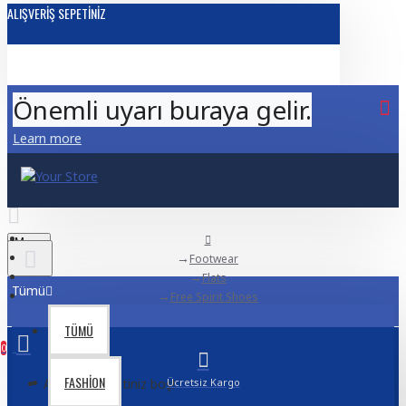
ALIŞVERIŞ SEPETINIZ
Önemli uyarı buraya gelir.
Learn more
Menu
Footwear
Flats
Tümü
Free Spirit Shoes
TÜMÜ
0
FASHION
Alışveriş sepetiniz boş!
Ücretsiz Kargo