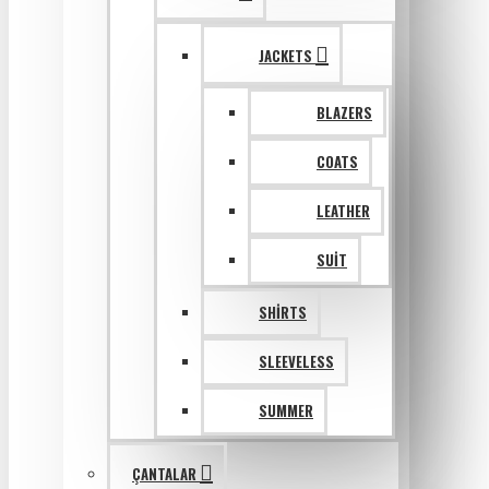
JACKETS
BLAZERS
COATS
LEATHER
SUIT
SHIRTS
SLEEVELESS
SUMMER
ÇANTALAR