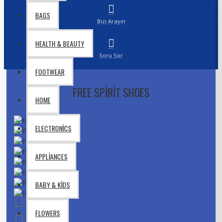
BAGS
Bizi Arayın
HEALTH & BEAUTY
Soru Sor
FOOTWEAR
FREE SPIRIT SHOES
HOME
ELECTRONICS
APPLIANCES
BABY & KIDS
FLOWERS