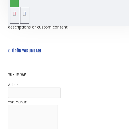
tabs and blocks in any order and any position. Each tab can
also be set up as a link and point to other pages or open
popup modules. Optional "Show More" collapsible block
content is also available as an option for large and tall
descriptions or custom content.
ÜRÜN YORUMLARI
YORUM YAP
Adınız
Yorumunuz