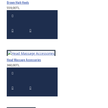
Brown High Heels
559,00TL
Head Massage Accessories
360,00TL