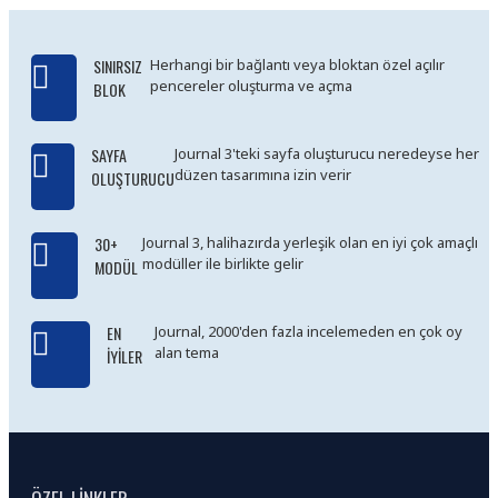
SINIRSIZ
Herhangi bir bağlantı veya bloktan özel açılır
pencereler oluşturma ve açma
BLOK
SAYFA
Journal 3'teki sayfa oluşturucu neredeyse her
düzen tasarımına izin verir
OLUŞTURUCU
30+
Journal 3, halihazırda yerleşik olan en iyi çok amaçlı
modüller ile birlikte gelir
MODÜL
EN
Journal, 2000'den fazla incelemeden en çok oy
alan tema
İYILER