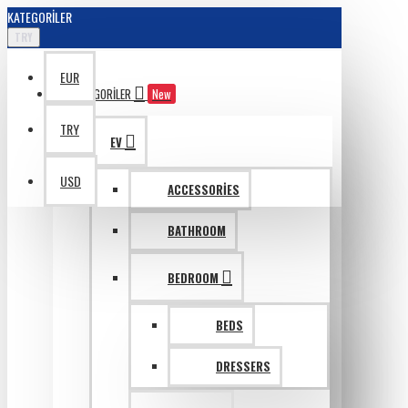
KATEGORILER
TRY
EUR
KATAGORILER
New
TRY
EV
USD
ACCESSORIES
BATHROOM
BEDROOM
BEDS
DRESSERS