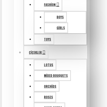
FASHION
BOYS
GIRLS
TOYS
ÇIÇEKLER
LOTUS
MIXED BOUQUETS
ORCHIDS
ROSES