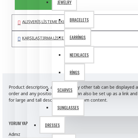
JEWELRY
Sarah Bell
BRACELETS
ALIŞVERIŞ LISTEME EKLE
Anti-Dandruff Shampoo
EARRINGS
Body Scrub
KARŞILAŞTIRMA LISTESINE EKLE
Gym Wear
NECKLACES
Hydrating Face Cream
View More
RINGS
Product description, along with any other tab can be displayed a
SCARVES
order and any position. Each tab can also be set up as a link a
for large and tall descriptions or custom content.
SUNGLASSES
YORUM YAP
DRESSES
Adınız