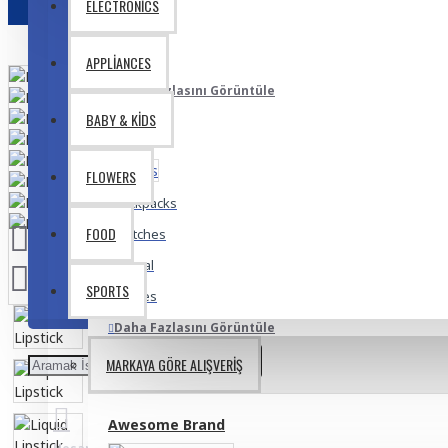
ELECTRONICS
Lipstick
Makeup
APPLIANCES
Daha Fazlasını Görüntüle
BABY & KIDS
Bags
FLOWERS
Backpacks
FOOD
Clutches
Formal
SPORTS
Purses
Daha Fazlasını Görüntüle
MARKAYA GÖRE ALIŞVERIŞ
Fashion
Awesome Brand
Accesories