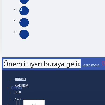
Önemli uyarı buraya gelir.
Learn more
ANASAYFA
HAKKIMIZDA
Menu
BLOG
S.S.S