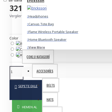
Bir daha gösterme.
Ericksson
321,00TL
Vergiler Hariç: 321,00TL
Headphones
Canvas Tote Bag
Flame Wireless Portable Speaker
Color
Home Bluetooth Speaker
View More
ÇOKLU KATAGORI
Melissa Johnson
ACCESORIES
Bio Butter
Bronzer Brush
BELTS
SEPETE EKLE
Fresh Ginger Perfume
Mascara Curved Brush
HATS
View More
HEMEN AL