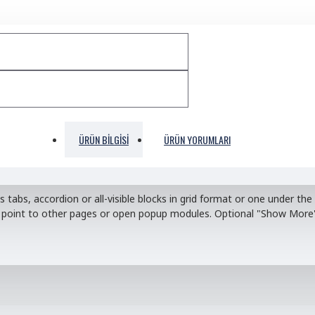
ÜRÜN BILGISI
ÜRÜN YORUMLARI
s tabs, accordion or all-visible blocks in grid format or one under t
nd point to other pages or open popup modules. Optional "Show More" c