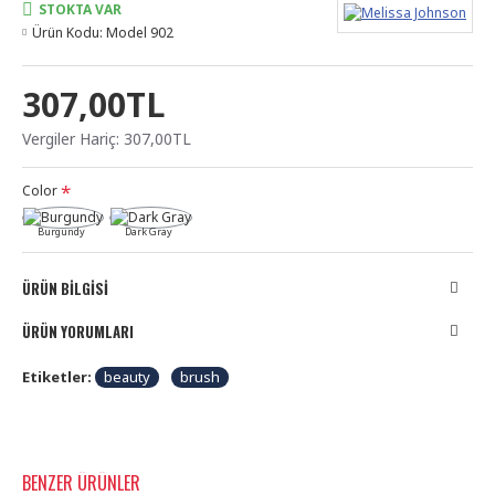
STOKTA VAR
Ürün Kodu:
Model 902
307,00TL
Vergiler Hariç: 307,00TL
Color
Burgundy
Dark Gray
ÜRÜN BILGISI
ÜRÜN YORUMLARI
Etiketler:
beauty
brush
BENZER ÜRÜNLER