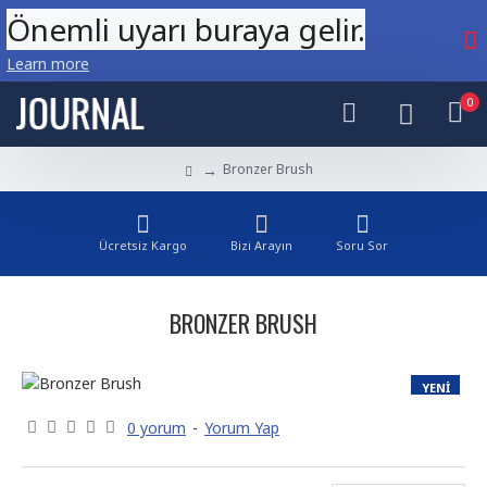
Önemli uyarı buraya gelir.
Learn more
0
Bronzer Brush
Ücretsiz Kargo
Bizi Arayın
Soru Sor
BRONZER BRUSH
YENI
0 yorum
-
Yorum Yap