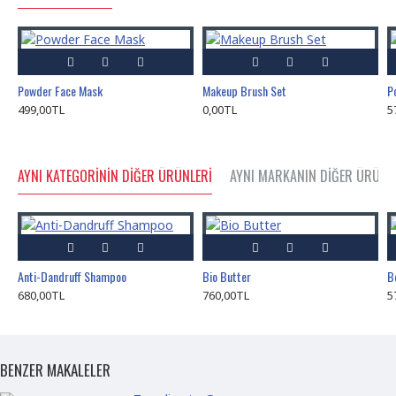
Powder Face Mask
Makeup Brush Set
P
499,00TL
0,00TL
5
AYNI KATEGORININ DIĞER ÜRÜNLERI
AYNI MARKANIN DIĞER ÜRÜNL
Anti-Dandruff Shampoo
Bio Butter
B
680,00TL
760,00TL
5
BENZER MAKALELER