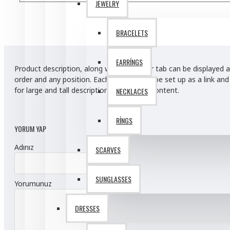
JEWELRY
Sarah Bell
BRACELETS
Anti-Dandruff Shampoo
EARRINGS
Body Scrub
Product description, along with any other tab can be displayed a
Gym Wear
order and any position. Each tab can also be set up as a link a
for large and tall descriptions or custom content.
NECKLACES
Hydrating Face Cream
View More
RINGS
YORUM YAP
Adınız
SCARVES
SUNGLASSES
Yorumunuz
DRESSES