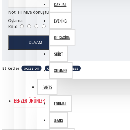
CASUAL
Not:
HTML'e dönüştürülmez!
Oylama
EVENING
Kötü
İyi
OCCASION
DEVAM
SKIRT
Etiketler:
occasion
cool
business
SUMMER
PANTS
BENZER ÜRÜNLER
FORMAL
JEANS