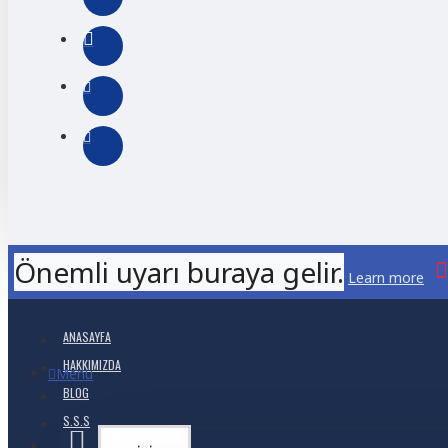
Önemli uyarı buraya gelir.
Learn more
ANASAYFA
HAKKIMIZDA
Menu
BLOG
S.S.S