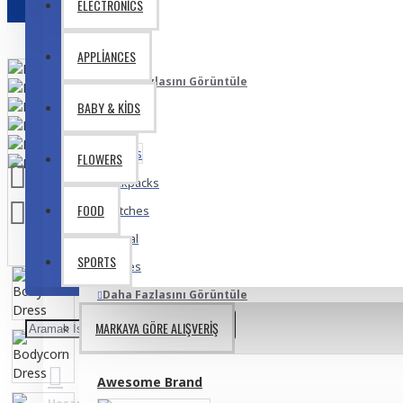
ELECTRONICS
Lipstick
Makeup
APPLIANCES
Daha Fazlasını Görüntüle
BABY & KIDS
Bags
FLOWERS
Backpacks
FOOD
Clutches
Formal
SPORTS
Purses
Daha Fazlasını Görüntüle
MARKAYA GÖRE ALIŞVERIŞ
Fashion
Awesome Brand
Accesories