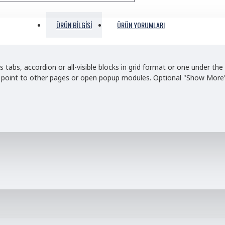
ÜRÜN BILGISI
ÜRÜN YORUMLARI
s tabs, accordion or all-visible blocks in grid format or one under t
nd point to other pages or open popup modules. Optional "Show More" c