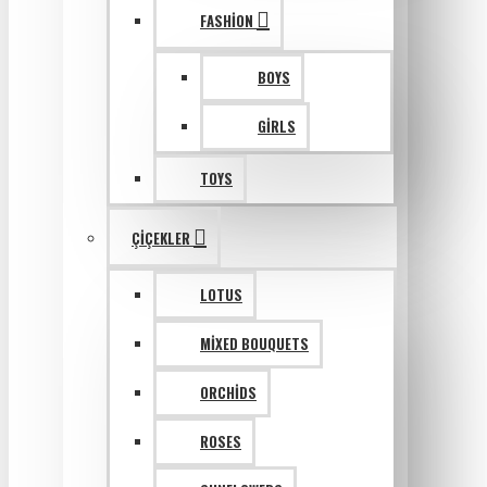
FASHION
BOYS
GIRLS
TOYS
ÇIÇEKLER
LOTUS
MIXED BOUQUETS
ORCHIDS
ROSES