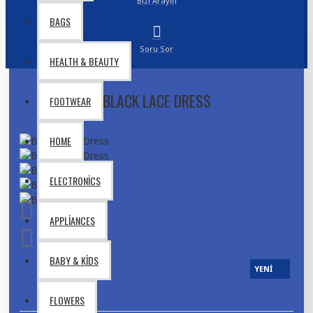
Bizi Arayın
BAGS
Soru Sor
HEALTH & BEAUTY
BLACK LACE DRESS
FOOTWEAR
HOME
ELECTRONICS
APPLIANCES
BABY & KIDS
YENI
0 yorum
-
Yorum Yap
FLOWERS