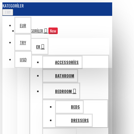
KATEGORILER
TRY
EUR
KATAGORILER
New
TRY
EV
USD
ACCESSORIES
BATHROOM
BEDROOM
BEDS
DRESSERS