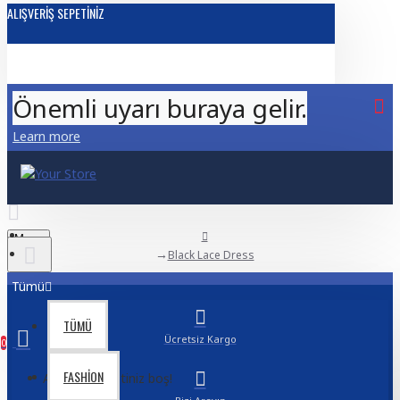
ALIŞVERIŞ SEPETINIZ
Önemli uyarı buraya gelir.
Learn more
Menu
Black Lace Dress
Tümü
TÜMÜ
Ücretsiz Kargo
0
FASHION
Alışveriş sepetiniz boş!