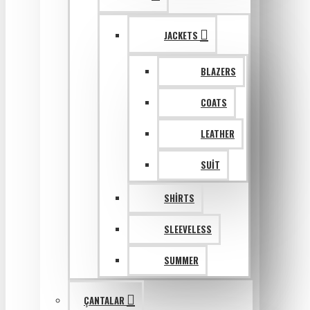
JACKETS
BLAZERS
COATS
LEATHER
SUIT
SHIRTS
SLEEVELESS
SUMMER
ÇANTALAR