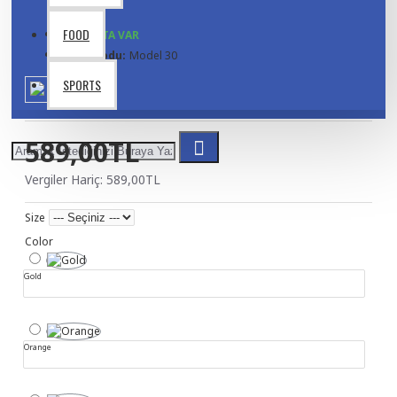
FOOD
STOKTA VAR
Ürün Kodu:
Model 30
SPORTS
589,00TL
Vergiler Hariç: 589,00TL
Size
Color
Gold
Orange