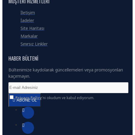
MÜŞTERI HIZMETLERI
İletişim
İadeler
Site Haritası
Markalar
Sınırsız Linkler
HABER BÜLTENI
Bültenimize kaydolarak güncellemeleri veya promosyonları
kaçırmayın.
Privacy Policy
'ni okudum ve kabul ediyorum.
ABONE OL