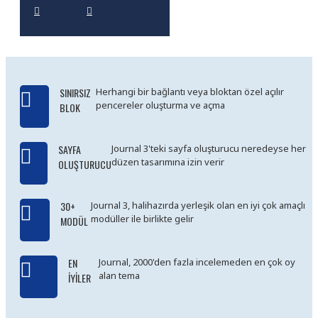
SINIRSIZ
Herhangi bir bağlantı veya bloktan özel açılır
pencereler oluşturma ve açma
BLOK
SAYFA
Journal 3'teki sayfa oluşturucu neredeyse her
düzen tasarımına izin verir
OLUŞTURUCU
30+
Journal 3, halihazırda yerleşik olan en iyi çok amaçlı
modüller ile birlikte gelir
MODÜL
EN
Journal, 2000'den fazla incelemeden en çok oy
alan tema
İYILER