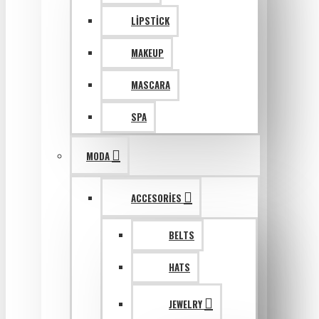
LIPSTICK
MAKEUP
MASCARA
SPA
MODA
ACCESORIES
BELTS
HATS
JEWELRY