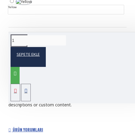
Yellow
ÜRÜN BILGISI
SEPETE EKLE
Product description, along with any other tab can be
displayed as tabs, accordion or all-visible blocks in grid
format or one under the other. You can mix and match
tabs and blocks in any order and any position. Each tab can
also be set up as a link and point to other pages or open
popup modules. Optional "Show More" collapsible block
content is also available as an option for large and tall
descriptions or custom content.
ÜRÜN YORUMLARI