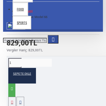
FOOD
TÜKENDI
Ürün Kodu:
Model 66
SPORTS
829,00TL
Vergiler Hariç: 829,00TL
ÜRÜN BILGISI
SEPETE EKLE
Product description, along with any other tab can be
displayed as tabs, accordion or all-visible blocks in grid
format or one under the other. You can mix and match
tabs and blocks in any order and any position. Each tab can
also be set up as a link and point to other pages or open
popup modules. Optional "Show More" collapsible block