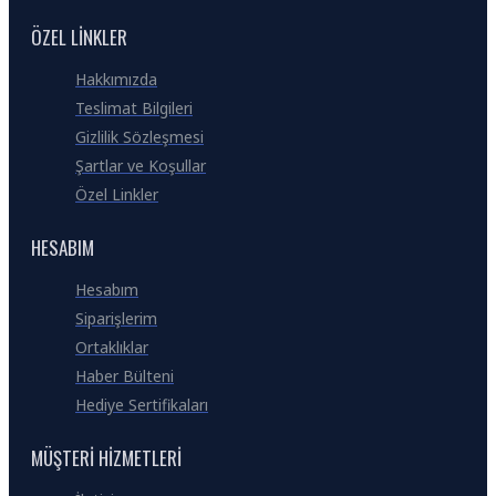
ÖZEL LINKLER
Hakkımızda
Teslimat Bilgileri
Gizlilik Sözleşmesi
Şartlar ve Koşullar
Özel Linkler
HESABIM
Hesabım
Siparişlerim
Ortaklıklar
Haber Bülteni
Hediye Sertifikaları
MÜŞTERI HIZMETLERI