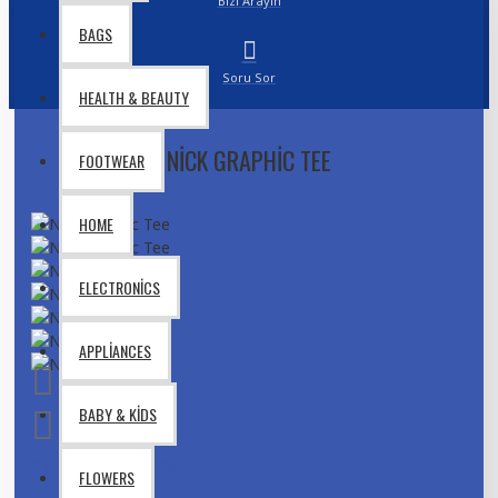
Bizi Arayın
BAGS
Soru Sor
HEALTH & BEAUTY
NICK GRAPHIC TEE
FOOTWEAR
HOME
ELECTRONICS
APPLIANCES
BABY & KIDS
0 yorum
-
Yorum Yap
FLOWERS