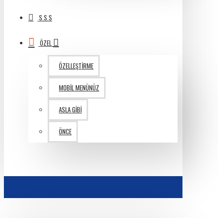
S.S.S
ÖZEL
ÖZELLEŞTIRME
MOBIL MENÜNÜZ
ASLA GIBI
ÖNCE