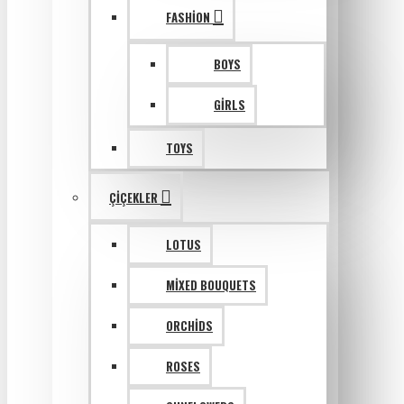
FASHION
BOYS
GIRLS
TOYS
ÇIÇEKLER
LOTUS
MIXED BOUQUETS
ORCHIDS
ROSES