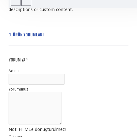
content is also available as an option for large and tall
descriptions or custom content.
ÜRÜN YORUMLARI
YORUM YAP
Adınız
Yorumunuz
Not:
HTML'e dönüştürülmez!
Oylama