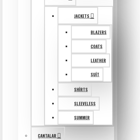
JACKETS
BLAZERS
COATS
LEATHER
SUIT
SHIRTS
SLEEVELESS
SUMMER
ÇANTALAR