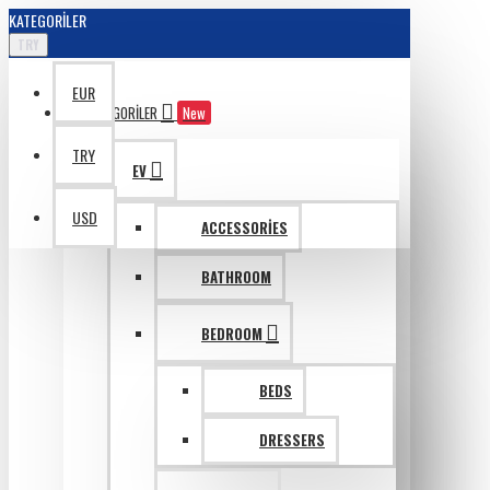
KATEGORILER
TRY
EUR
KATAGORILER
New
TRY
EV
USD
ACCESSORIES
BATHROOM
BEDROOM
BEDS
DRESSERS