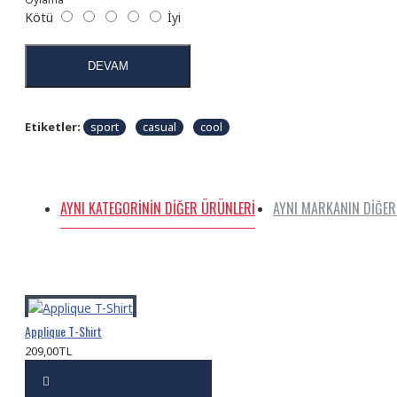
Kötü
İyi
DEVAM
Etiketler:
sport
casual
cool
AYNI KATEGORININ DIĞER ÜRÜNLERI
AYNI MARKANIN DIĞER
Applique T-Shirt
209,00TL