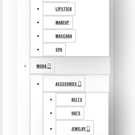
LIPSTICK
MAKEUP
MASCARA
SPA
MODA
ACCESORIES
BELTS
HATS
JEWELRY