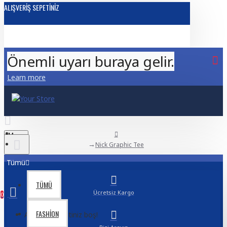
ALIŞVERIŞ SEPETINIZ
Önemli uyarı buraya gelir.
Learn more
Menu
Nick Graphic Tee
Tümü
TÜMÜ
Ücretsiz Kargo
0
FASHION
Alışveriş sepetiniz boş!