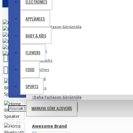
ELECTRONICS
Lipstick
Makeup
APPLIANCES
Daha Fazlasını Görüntüle
BABY & KIDS
Bags
FLOWERS
Backpacks
FOOD
Clutches
Formal
SPORTS
Purses
Daha Fazlasını Görüntüle
MARKAYA GÖRE ALIŞVERIŞ
Fashion
Awesome Brand
Accesories