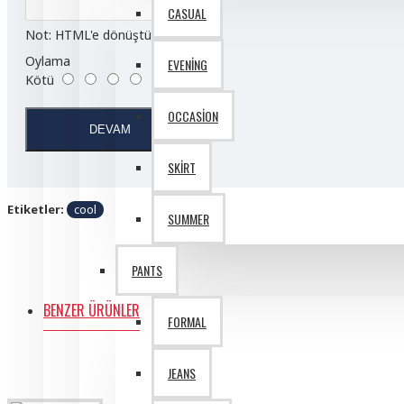
CASUAL
Not:
HTML'e dönüştürülmez!
Oylama
EVENING
Kötü
İyi
OCCASION
DEVAM
SKIRT
Etiketler:
cool
SUMMER
PANTS
BENZER ÜRÜNLER
FORMAL
JEANS