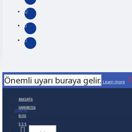
Önemli uyarı buraya gelir.
Learn more
ANASAYFA
HAKKIMIZDA
Menu
BLOG
S.S.S