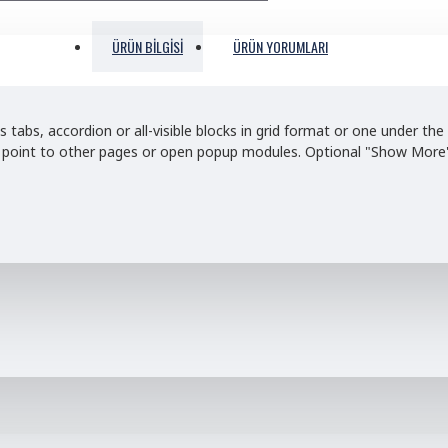
ÜRÜN BILGISI
ÜRÜN YORUMLARI
s tabs, accordion or all-visible blocks in grid format or one under t
nd point to other pages or open popup modules. Optional "Show More" c