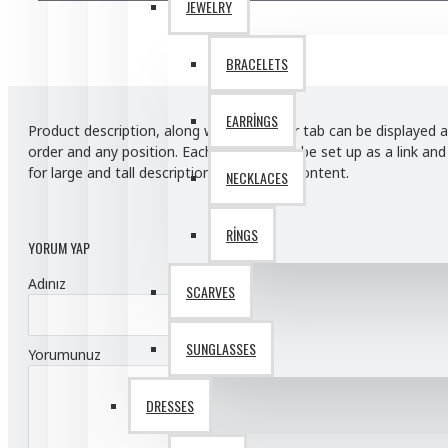
JEWELRY
Sarah Bell
BRACELETS
Anti-Dandruff Shampoo
EARRINGS
Body Scrub
Product description, along with any other tab can be displayed a
order and any position. Each tab can also be set up as a link a
Gym Wear
for large and tall descriptions or custom content.
NECKLACES
Hydrating Face Cream
View More
RINGS
YORUM YAP
Adınız
SCARVES
SUNGLASSES
Yorumunuz
DRESSES