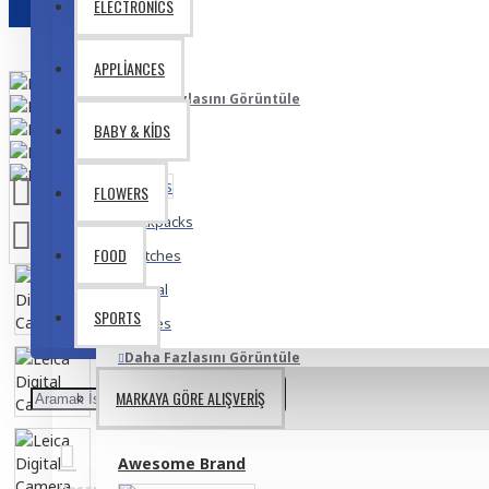
ELECTRONICS
Lipstick
Makeup
APPLIANCES
Daha Fazlasını Görüntüle
BABY & KIDS
Bags
FLOWERS
Backpacks
FOOD
Clutches
Formal
SPORTS
Purses
Daha Fazlasını Görüntüle
MARKAYA GÖRE ALIŞVERIŞ
Fashion
Awesome Brand
Accesories