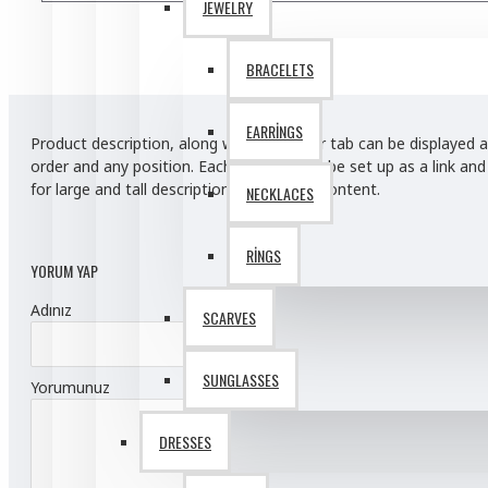
JEWELRY
Sarah Bell
BRACELETS
Anti-Dandruff Shampoo
EARRINGS
Body Scrub
Product description, along with any other tab can be displayed a
order and any position. Each tab can also be set up as a link a
Gym Wear
for large and tall descriptions or custom content.
NECKLACES
Hydrating Face Cream
View More
RINGS
YORUM YAP
Adınız
SCARVES
SUNGLASSES
Yorumunuz
DRESSES