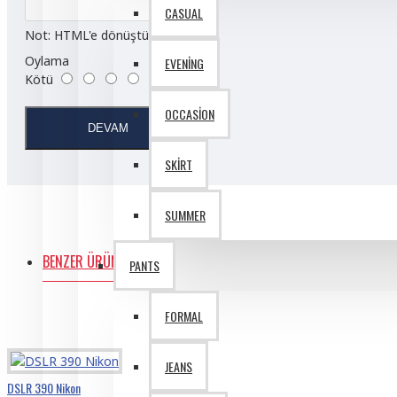
CASUAL
Not:
HTML'e dönüştürülmez!
Oylama
EVENING
Kötü
İyi
OCCASION
DEVAM
SKIRT
SUMMER
BENZER ÜRÜNLER
PANTS
FORMAL
JEANS
DSLR 390 Nikon