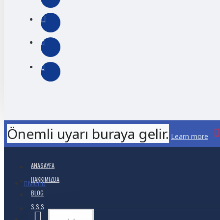
Önemli uyarı buraya gelir.
Learn more
ANASAYFA
HAKKIMIZDA
Menu
BLOG
S.S.S