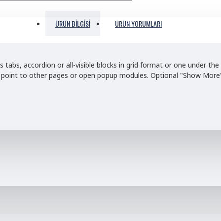
ÜRÜN BILGISI
ÜRÜN YORUMLARI
s tabs, accordion or all-visible blocks in grid format or one under t
nd point to other pages or open popup modules. Optional "Show More" c