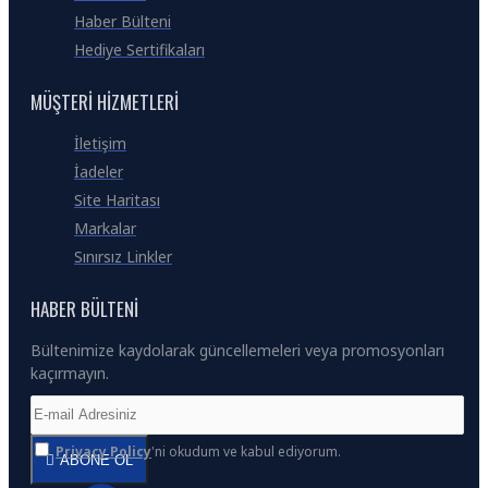
Haber Bülteni
Hediye Sertifikaları
MÜŞTERI HIZMETLERI
İletişim
İadeler
Site Haritası
Markalar
Sınırsız Linkler
HABER BÜLTENI
Bültenimize kaydolarak güncellemeleri veya promosyonları
kaçırmayın.
Privacy Policy
'ni okudum ve kabul ediyorum.
ABONE OL