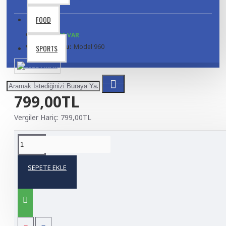
FOOD
STOKTA VAR
Ürün Kodu:
Model 960
SPORTS
799,00TL
Vergiler Hariç: 799,00TL
ÜRÜN BILGISI
SEPETE EKLE
Product description, along with any other tab can be
displayed as tabs, accordion or all-visible blocks in grid
format or one under the other. You can mix and match
tabs and blocks in any order and any position. Each tab can
also be set up as a link and point to other pages or open