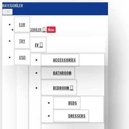
KATEGORILER
TRY
EUR
KATAGORILER
New
TRY
EV
USD
ACCESSORIES
BATHROOM
BEDROOM
BEDS
DRESSERS