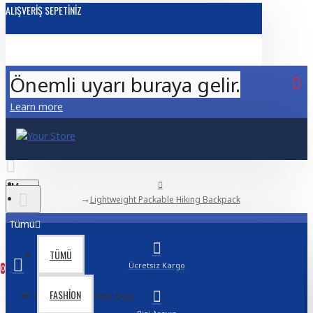
ALIŞVERIŞ SEPETINIZ
Önemli uyarı buraya gelir.
Learn more
Menu
Lightweight Packable Hiking Backpack
Tümü
TÜMÜ
Ücretsiz Kargo
0
FASHION
Alışveriş sepetiniz boş!