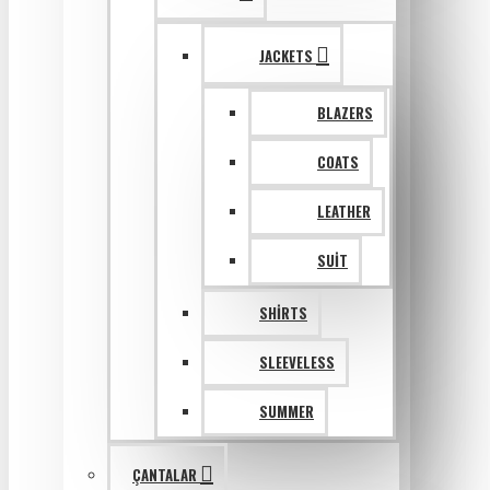
JACKETS
BLAZERS
COATS
LEATHER
SUIT
SHIRTS
SLEEVELESS
SUMMER
ÇANTALAR