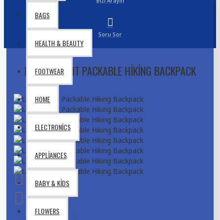
Bizi Arayın
BAGS
Soru Sor
HEALTH & BEAUTY
LIGHTWEIGHT PACKABLE HIKING BACKPACK
FOOTWEAR
HOME
ELECTRONICS
APPLIANCES
BABY & KIDS
FLOWERS
0 yorum
-
Yorum Yap