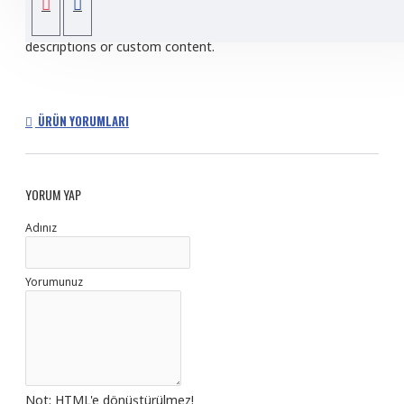
popup modules. Optional "Show More" collapsible block
content is also available as an option for large and tall
descriptions or custom content.
ÜRÜN YORUMLARI
YORUM YAP
Adınız
Yorumunuz
Not:
HTML'e dönüştürülmez!