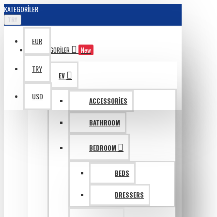
KATEGORILER
TRY
EUR
KATAGORILER
New
TRY
EV
USD
ACCESSORIES
BATHROOM
BEDROOM
BEDS
DRESSERS