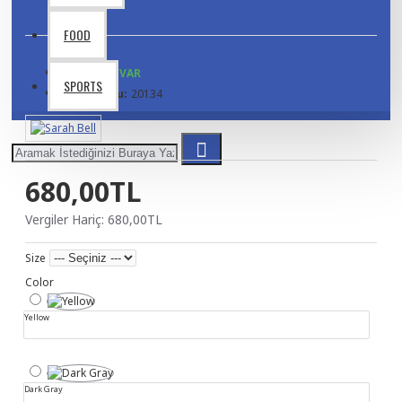
0 yorum
-
Yorum Yap
FOOD
STOKTA VAR
SPORTS
Ürün Kodu:
20134
680,00TL
Vergiler Hariç: 680,00TL
Size
Color
Yellow
Dark Gray