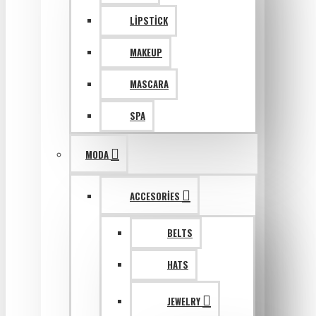
LIPSTICK
MAKEUP
MASCARA
SPA
MODA
ACCESORIES
BELTS
HATS
JEWELRY