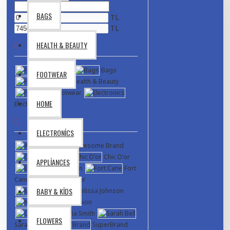
BAGS
TL
TL
HEALTH & BEAUTY
ALT KATEGORILER
Fashion
Bags
FOOTWEAR
Health & Beauty
Footwear
HOME
Electronics
MARKALAR
ELECTRONICS
Awesome Brand
Canon
Chic D'or
APPLIANCES
Ericksson
Fort
Cane
Hipster
BABY & KIDS
Melissa Johnson
NY Fashion
Olivia Smith
FLOWERS
Sarah Bell
SuperBrand