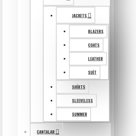
JACKETS
BLAZERS
COATS
LEATHER
SUIT
SHIRTS
SLEEVELESS
SUMMER
ÇANTALAR