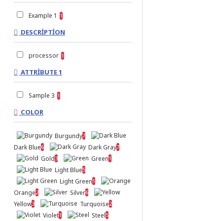
Example 1
1
DESCRIPTION
processor
1
ATTRIBUTE 1
Sample 3
1
COLOR
Burgundy
7
Dark Blue
Dark Gray
6
7
Gold
Green
3
1
Light Blue
5
Light Green
1
Orange
Silver
2
6
Yellow
Turquoise
3
2
Violet
Steel
1
5