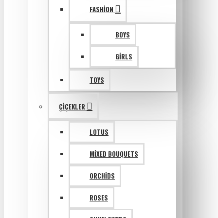
FASHION
BOYS
GIRLS
TOYS
ÇIÇEKLER
LOTUS
MIXED BOUQUETS
ORCHIDS
ROSES