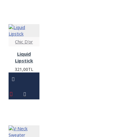
Chic D'or
Liquid
Lipstick
321,00TL