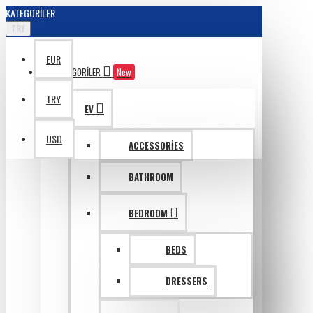
KATEGORILER
TRY
EUR
KATAGORILER
New
TRY
EV
USD
ACCESSORIES
BATHROOM
BEDROOM
BEDS
DRESSERS