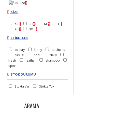
Red
4
SIZE
XS
S
M
L
5
10
9
9
XL
XXL
5
4
ETIKETLER
beauty
body
business
casual
cool
daily
fresh
leather
shampoo
sport
STOK DURUMU
Stokta Var
Stokta Yok
ARAMA