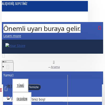
ALIŞVERIŞ SEPETINIZ
Önemli uyarı buraya gelir.
Learn more
Menu
Arama
Tümü
TÜMÜ
FILTRELEME
Temizle
0
FIYAT ARALIĞI
FASHION
Alışveriş sepetiniz boş!