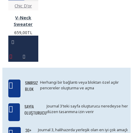
Chic D'or
V-Neck
Sweater
659,00TL
SINIRSIZ
Herhangi bir bağlantı veya bloktan özel açılır
pencereler oluşturma ve açma
BLOK
SAYFA
Journal 3'teki sayfa oluşturucu neredeyse her
düzen tasarımına izin verir
OLUŞTURUCU
30+
Journal 3, halihazırda yerleşik olan en iyi çok amaçlı