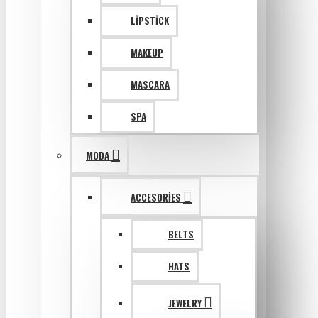
LIPSTICK
MAKEUP
MASCARA
SPA
MODA
ACCESORIES
BELTS
HATS
JEWELRY