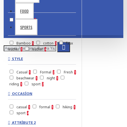
NO. OF CORES
FOOD
4
6
1
1
SPORTS
MATERIAL
Bamboo
cotton
faux
1
3
leather
leather
1
4
STYLE
Casual
Formal
Fresh
1
2
1
beachwear
night
1
1
riding
sport
1
2
OCCASION
casual
formal
hiking
1
1
1
sport
4
ATTRIBUTE 2