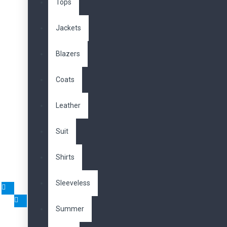
Tops
Mascara Voluminous
Jackets
652,00TL
Blazers
Coats
Leather
Powder Face Mask
499,00TL
Suit
Shirts
Sleeveless
Highlight Powder
190,00TL
Summer