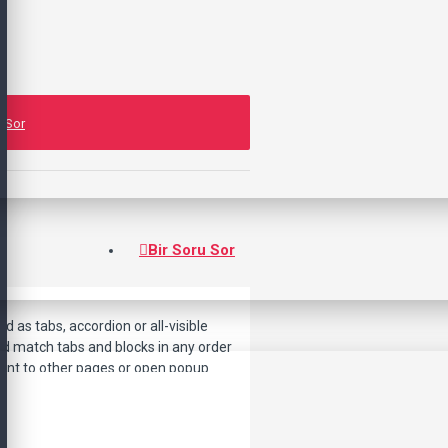
 Sor
Bir Soru Sor
d as tabs, accordion or all-visible
nd match tabs and blocks in any order
point to other pages or open popup
lso available as an option for large