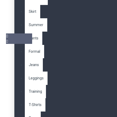
Skirt
Summer
Pants
Formal
Benzer Ürünler
Jeans
Leggings
Training
Liquid Lipstick
321,00TL
T-Shirts