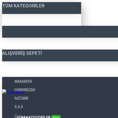
TÜM KATEGORILER
ALIŞVERIŞ SEPETI
ANASAYFA
HAKKIMIZDA
İLETIŞIM
Menu
S.S.S
TÜM KATEGORILER
Yeni