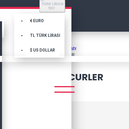
TL
TÜRK LIRASI
TRY
€
EURO
TL
TÜRK LIRASI
Health & Beauty
$
US DOLLAR
Eyelash Curler
EYELASH CURLER