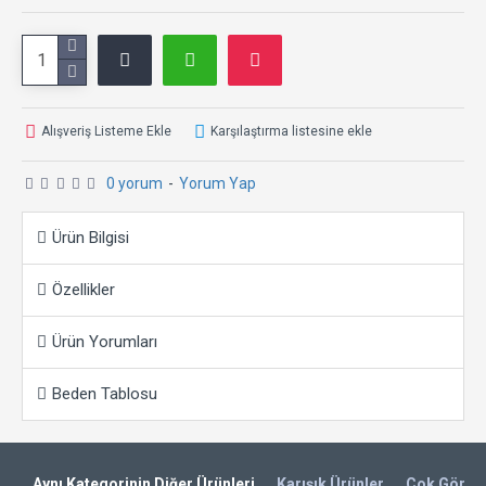
Alışveriş Listeme Ekle
Karşılaştırma listesine ekle
0 yorum
-
Yorum Yap
Ürün Bilgisi
Özellikler
Ürün Yorumları
Beden Tablosu
Aynı Kategorinin Diğer Ürünleri
Karışık Ürünler
Çok Görünt