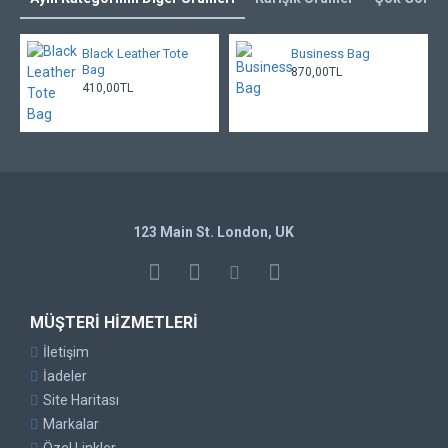
Black Leather Tote
Business Bag
Bag
870,00TL
410,00TL
123 Main St. London, UK
MÜŞTERI HIZMETLERI
İletişim
İadeler
Site Haritası
Markalar