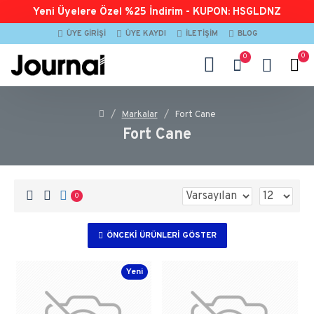
Yeni Üyelere Özel %25 İndirim - KUPON: HSGLDNZ
ÜYE GIRIŞI
ÜYE KAYDI
İLETIŞIM
BLOG
0
0
Markalar
Fort Cane
Fort Cane
0
ÖNCEKI ÜRÜNLERI GÖSTER
Yeni