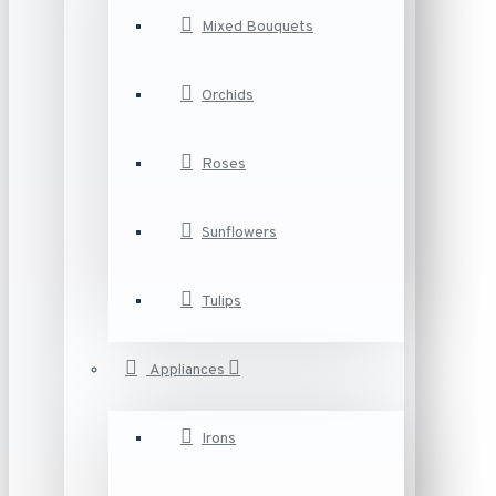
Mixed Bouquets
Orchids
Roses
Sunflowers
Tulips
Appliances
Irons