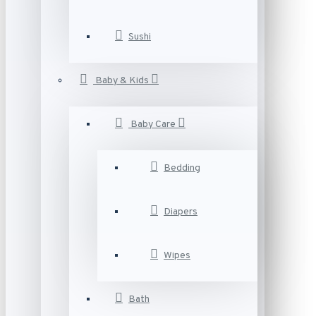
Sushi
Baby & Kids
Baby Care
Bedding
Diapers
Wipes
Bath