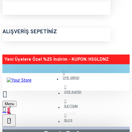
ALIŞVERIŞ SEPETINIZ
Yeni Üyelere Özel %25 İndirim - KUPON: HSGLDNZ
ÜYE GIRIŞI
ÜYE KAYDI
Menu
İLETIŞIM
0
Body
Eau de Parfum
BLOG