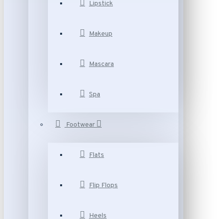
Lipstick
Makeup
Mascara
Spa
Footwear
Flats
Flip Flops
Heels