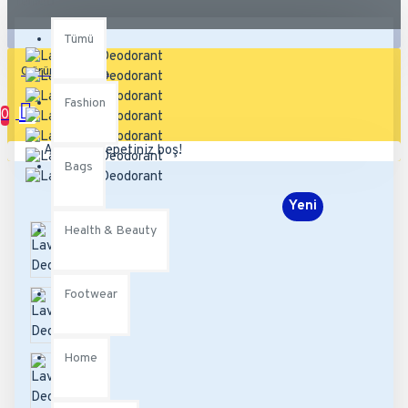
Tümü
Tümü
0 ürün - 0,00TL
Fashion
0
Alışveriş sepetiniz boş!
Bags
Yeni
Health & Beauty
Footwear
Home