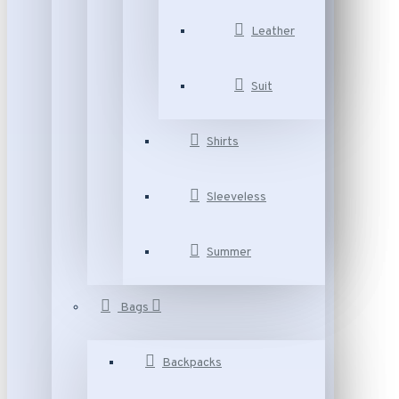
Leather
Suit
Shirts
Sleeveless
Summer
Bags
Backpacks