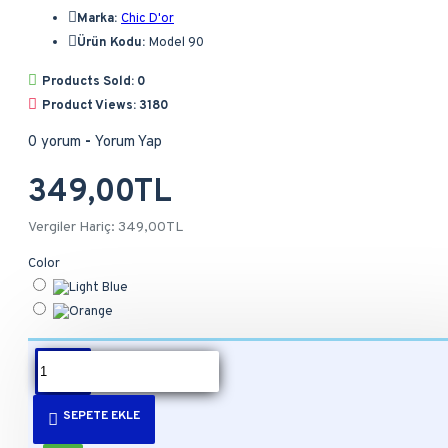
Marka:
Chic D'or
Ürün Kodu:
Model 90
Products Sold: 0
Product Views: 3180
0 yorum
-
Yorum Yap
349,00TL
Vergiler Hariç: 349,00TL
Color
ÜRÜN BILGISI
SEPETE EKLE
Product description, along with any other tab can be