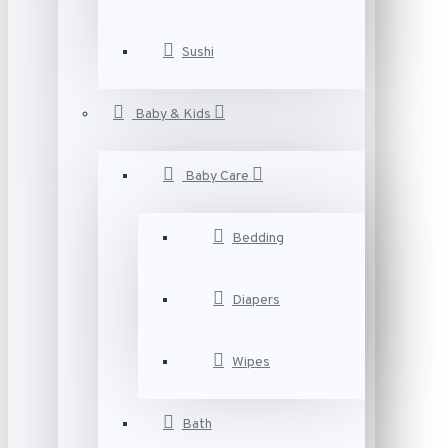
Sushi
Baby & Kids
Baby Care
Bedding
Diapers
Wipes
Bath