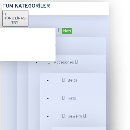
TÜM KATEGORILER
TL
TÜRK LIRASI
TRY
Tüm Kategoriler
New
Fashion
Accesories
Belts
Hats
Jewelry