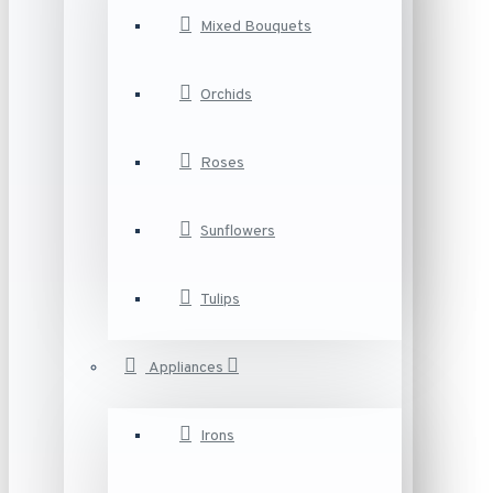
Mixed Bouquets
Orchids
Roses
Sunflowers
Tulips
Appliances
Irons