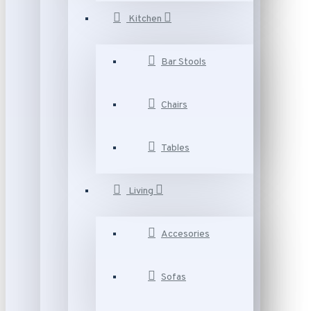
Kitchen
Bar Stools
Chairs
Tables
Living
Accesories
Sofas