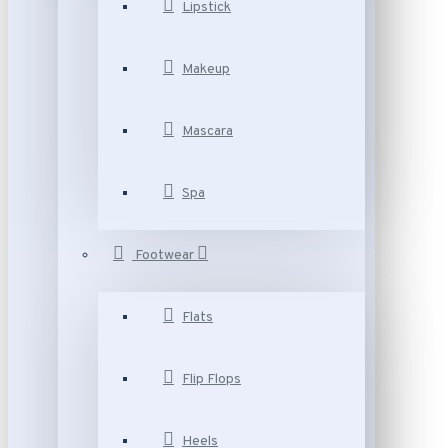
Lipstick
Makeup
Mascara
Spa
Footwear
Flats
Flip Flops
Heels