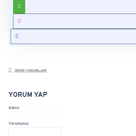
displayed as tabs, accordion or all-visible blocks in grid
format or one under the other. You can mix and match tabs
and blocks in any order and any position. Each tab can also
be set up as a link and point to other pages or open popup
modules. Optional "Show More" collapsible block content is
also available as an option for large and tall descriptions or
custom content.
ÜRÜN YORUMLARI
YORUM YAP
Adınız
Yorumunuz