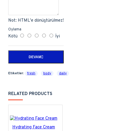
Not:
HTML'e dönüştürülmez!
Oylama
Kötü
İyi
DEVAM
Etiketler:
fresh
body
daily
RELATED PRODUCTS
Hydrating Face Cream