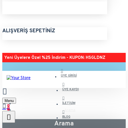
ALIŞVERIŞ SEPETINIZ
Yeni Üyelere Özel %25 İndirim - KUPON: HSGLDNZ
ÜYE GIRIŞI
ÜYE KAYDI
Menu
İLETIŞIM
0
Arama
BLOG
Arama