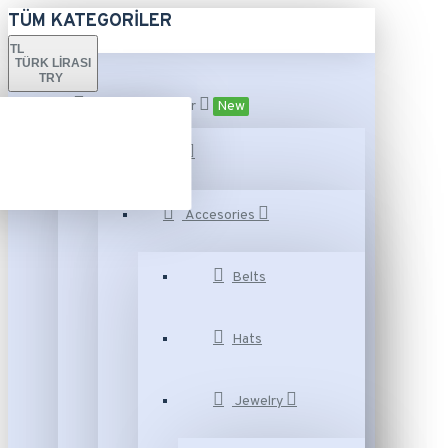
TÜM KATEGORILER
TL
TÜRK LIRASI
TRY
Tüm Kategoriler
New
Fashion
Accesories
Belts
Hats
Jewelry