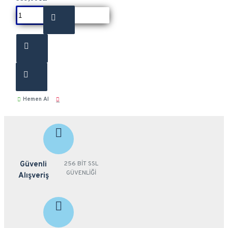
Hemen Al
Güvenli
256 BİT SSL
GÜVENLİĞİ
Alışveriş