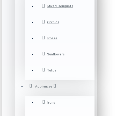
Mixed Bouquets
Orchids
Roses
Sunflowers
Tulips
Appliances
Irons