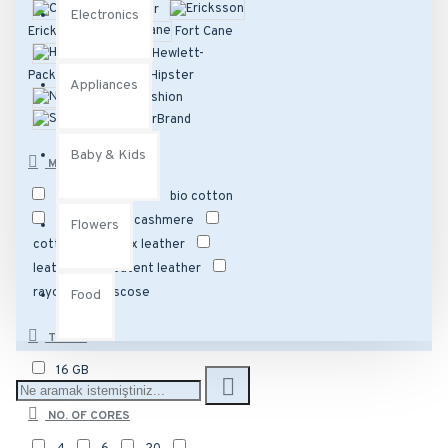
Chic D'or
Electronics
Ericksson
Fort Cane
Hewlett-
Packard
Hipster
Appliances
NY Fashion
SuperBrand
Baby & Kids
MATERIAL
100% cotton
bio cotton
canvas
cashmere
Flowers
cotton
faux leather
leather
patent leather
rayon
viscose
Food
TEST 1
16 GB
NO. OF CORES