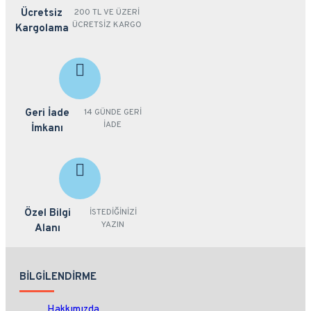
Ücretsiz
200 TL VE ÜZERİ
ÜCRETSİZ KARGO
Kargolama
Geri İade
14 GÜNDE GERİ
İADE
İmkanı
Özel Bilgi
İSTEDİĞİNİZİ
YAZIN
Alanı
BILGILENDIRME
Hakkımızda