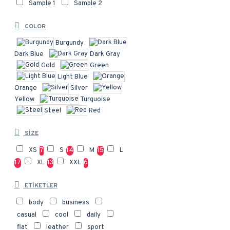
Sample 1
Sample 2
COLOR
Burgundy
Dark Blue
Dark Gray
Gold
Green
Light Blue
Orange
Silver
Yellow
Turquoise
Steel
Red
SIZE
XS
7
S
14
M
15
L
17
XL
13
XXL
6
ETIKETLER
body
business
casual
cool
daily
flat
leather
sport