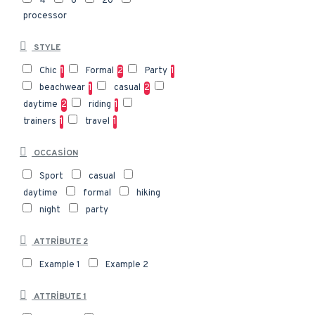
4
6
20
processor
STYLE
Chic
1
Formal
2
Party
1
beachwear
1
casual
2
daytime
2
riding
1
trainers
1
travel
1
OCCASION
Sport
casual
daytime
formal
hiking
night
party
ATTRIBUTE 2
Example 1
Example 2
ATTRIBUTE 1