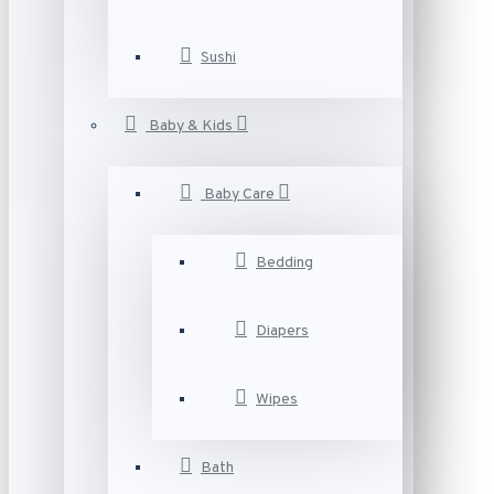
Sushi
Baby & Kids
Baby Care
Bedding
Diapers
Wipes
Bath