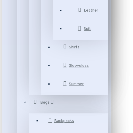
Leather
Suit
Shirts
Sleeveless
Summer
Bags
Backpacks