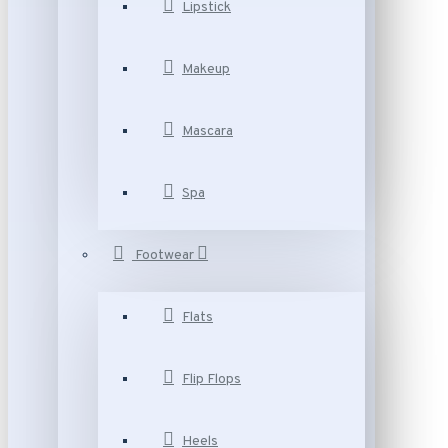
Lipstick
Makeup
Mascara
Spa
Footwear
Flats
Flip Flops
Heels