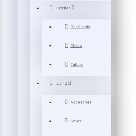
Kitchen
Bar Stools
Chairs
Tables
Living
Accesories
Sofas