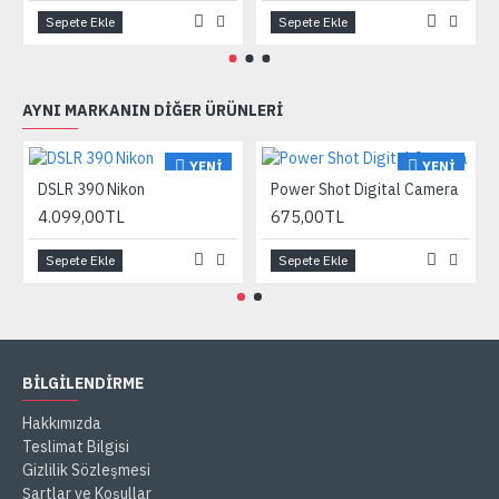
Sepete Ekle
Sepete Ekle
AYNI MARKANIN DIĞER ÜRÜNLERI
YENI
YENI
DSLR 390 Nikon
Power Shot Digital Camera
4.099,00TL
675,00TL
Sepete Ekle
Sepete Ekle
BILGILENDIRME
Hakkımızda
Teslimat Bilgisi
Gizlilik Sözleşmesi
Şartlar ve Koşullar