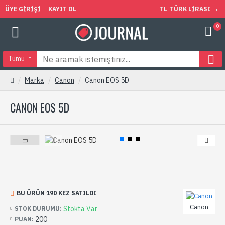
ÜYE GIRIŞI
KAYIT OL
TL
TÜRK LIRASI
0
Tümü
Marka
Canon
Canon EOS 5D
CANON EOS 5D
BU ÜRÜN 190 KEZ SATILDI
Canon
Stokta Var
STOK DURUMU:
200
PUAN: