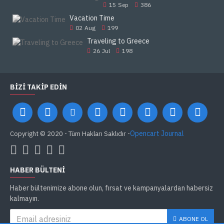
15
Sep
386
Vacation Time
02
Aug
199
Traveling to Greece
26
Jul
198
BIZI TAKIP EDIN
Opencart Journal
Copyright © 2020 - Tüm Hakları Saklıdır -
HABER BÜLTENI
Haber bültenimize abone olun, fırsat ve kampanyalardan habersiz
kalmayın.
ABONE OL