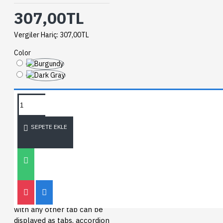
307,00TL
Vergiler Hariç: 307,00TL
Color
SORU SORUN
SEPETE EKLE
BEDEN TABLOSU
ÜRÜN BILGISI
ÜRÜN YORUMLARI
Product description, along
with any other tab can be
displayed as tabs, accordion