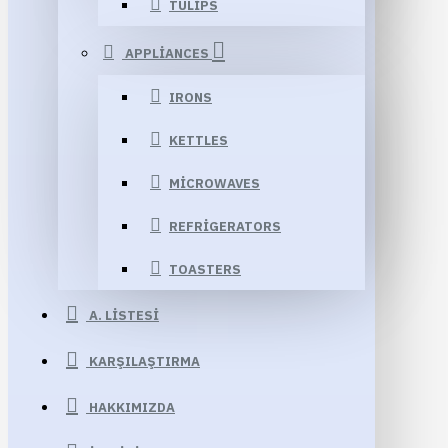
TULIPS
APPLIANCES
IRONS
KETTLES
MICROWAVES
REFRIGERATORS
TOASTERS
A. LISTESI
KARŞILAŞTIRMA
HAKKIMIZDA