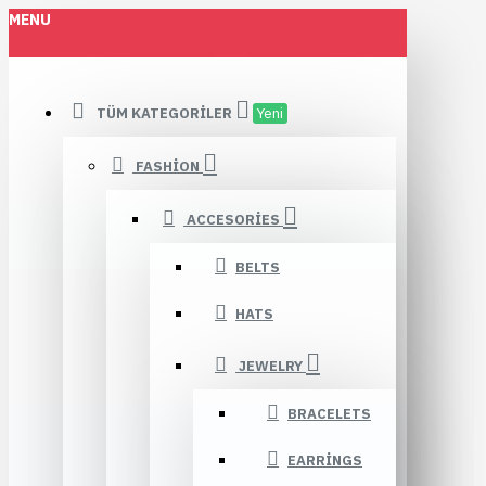
MENU
TÜM KATEGORILER
Yeni
FASHION
ACCESORIES
BELTS
HATS
JEWELRY
BRACELETS
EARRINGS