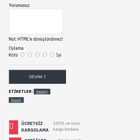
Yorumunuz
Not:
HTML'e dönüştürülmez!
Oylama
Kötü
İyi
DEVAM
ETIKETLER:
beauty
brush
ÜCRETSIZ
100TL ve üzeri
kargo bedava
KARGOLAMA