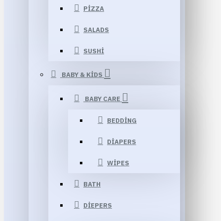
PIZZA
SALADS
SUSHI
BABY & KIDS
BABY CARE
BEDDING
DIAPERS
WIPES
BATH
DIEPERS