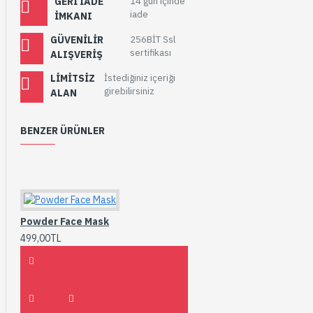
GERI İADE
14 gün içinde
iade
İMKANI
GÜVENILIR
256BİT Ssl
sertifikası
ALIŞVERIŞ
LIMITSIZ
İstediğiniz içeriği
girebilirsiniz
ALAN
BENZER ÜRÜNLER
Powder Face Mask
499,00TL