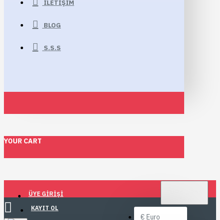
İLETIŞIM
BLOG
S.S.S
YOUR CART
TL
TÜRK LIRASI
ÜYE GIRIŞI
TRY
KAYIT OL
€
Euro