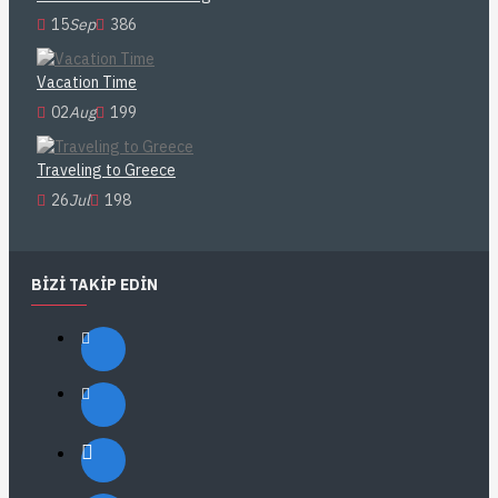
15
Sep
386
Vacation Time
02
Aug
199
Traveling to Greece
26
Jul
198
BIZI TAKIP EDIN