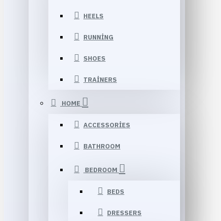
HEELS
RUNNING
SHOES
TRAINERS
HOME
ACCESSORIES
BATHROOM
BEDROOM
BEDS
DRESSERS