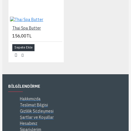
Thai Spa Butter
156,00TL
Sepete Ekle
BILGILENDIRME
Hakkımızda
Teslimat Bilgisi
Gizlilik Sözleşmesi
Şartlar ve Koşullar
Hesabınız
Siparişlerim