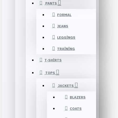
PANTS
FORMAL
JEANS
LEGGINGS
TRAINING
T-SHIRTS
TOPS
JACKETS
BLAZERS
COATS