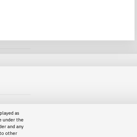
splayed as
ne under the
der and any
 to other