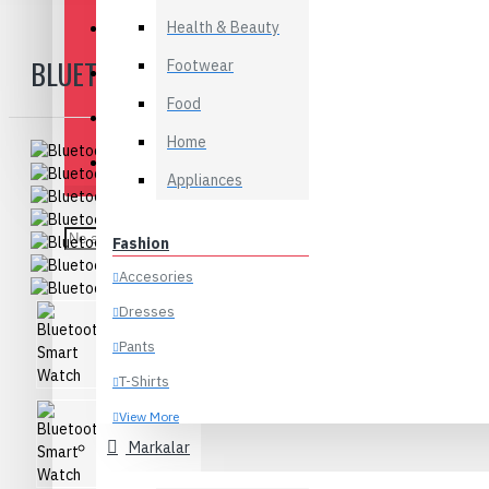
Health & Beauty
Appliances
BLUETOOTH SMART WATCH
Footwear
Baby & Kids
Food
Flowers
Home
Food
Appliances
Fashion
Accesories
Dresses
Pants
T-Shirts
View More
Markalar
Electronics