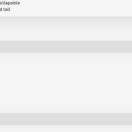
ollapsible
d tall
rtical
Horizontal
Fashion
Electronics
Open Popup