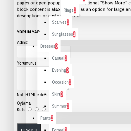
Makeup
pages or open popup modules. Optional "Show More" c
block content is also available as an option for large an
Mascara
Rings
0
descriptions or custom content.
Scarves
0
YORUM YAP
Sunglasses
1
Adınız
Dresses
0
Tavsiye Kategoriler:
Define
Your Own
Links
Ve
Casual
0
Yorumunuz
Evening
0
Occasion
0
Skirt
0
Not:
HTML'e dönüştürülmez!
Oylama
Summer
0
Kötü
İyi
Pants
2
Formal
0
DEVAM