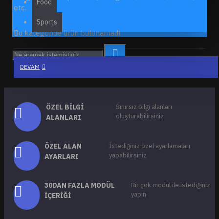
Food
etc.
Sports
Bu kategoride ürün bulunamadı.
DEVAM
ÖZEL BILGI
Sınırsız bilgi alanları
oluşturabilirsiniz
ALANLARI
ÖZEL ALAN
İstediğiniz özel ayarlamaları
yapabilirsiniz
AYARLARI
30DAN FAZLA MODÜL
Bir çok modül ile istediğiniz
yapın
İÇERIĞI