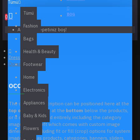
Tümü
Tümü
BOG
0
Fashion
Alışveriş sepetiniz boş!
Bags
Health & Beauty
Dresses
Occasion
Footwear
Home
OCCASION
Electronics
Appliances
The category description can be positioned here at the
top of the page
or at the
bottom
below the products,
Baby & Kids
or it can be disabled entirely, including the category
image on the left which comes with custom image
Flowers
dimensions, including fit or fill (crop) options for system
images such as products, categories, banners, sliders,