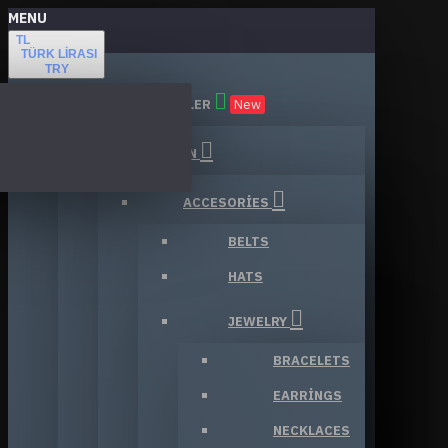
MENU
TL
TÜRK LIRASI
TRY
TÜM KATEGORILER
New
FASHION
ACCESORIES
BELTS
HATS
JEWELRY
BRACELETS
EARRINGS
NECKLACES