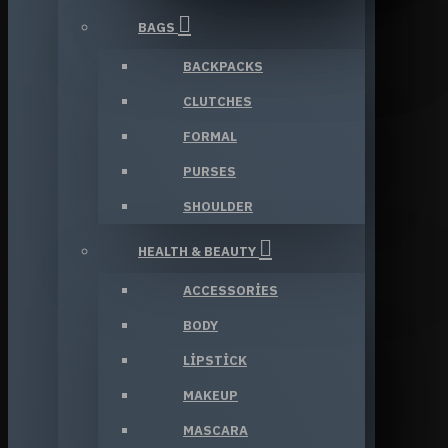
BAGS
BACKPACKS
CLUTCHES
FORMAL
PURSES
SHOULDER
HEALTH & BEAUTY
ACCESSORIES
BODY
LIPSTICK
MAKEUP
MASCARA