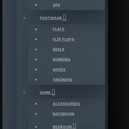
SPA
FOOTWEAR
FLATS
FLIP FLOPS
HEELS
RUNNING
SHOES
TRAINERS
HOME
ACCESSORIES
BATHROOM
BEDROOM