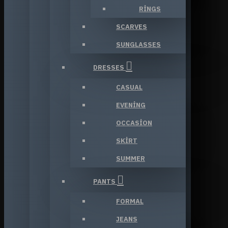
RINGS
SCARVES
SUNGLASSES
DRESSES
CASUAL
EVENING
OCCASION
SKIRT
SUMMER
PANTS
FORMAL
JEANS