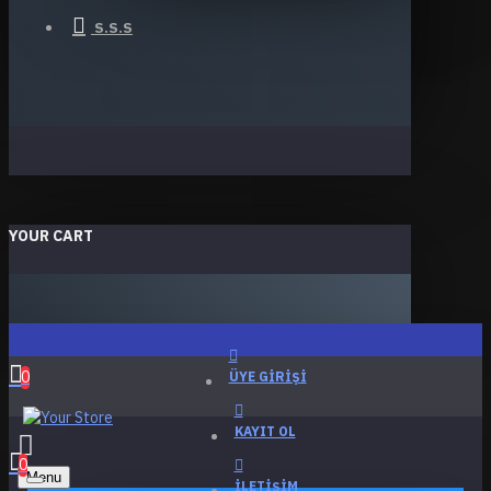
S.S.S
YOUR CART
0
ÜYE GIRIŞI
KAYIT OL
0
Menu
İLETIŞIM