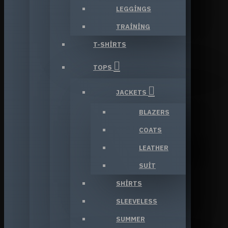
LEGGINGS
TRAINING
T-SHIRTS
TOPS
JACKETS
BLAZERS
COATS
LEATHER
SUIT
SHIRTS
SLEEVELESS
SUMMER