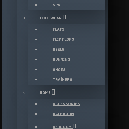
SPA
FOOTWEAR
FLATS
FLIP FLOPS
HEELS
RUNNING
SHOES
TRAINERS
HOME
ACCESSORIES
BATHROOM
BEDROOM