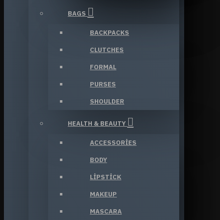
BAGS
BACKPACKS
CLUTCHES
FORMAL
PURSES
SHOULDER
HEALTH & BEAUTY
ACCESSORIES
BODY
LIPSTICK
MAKEUP
MASCARA