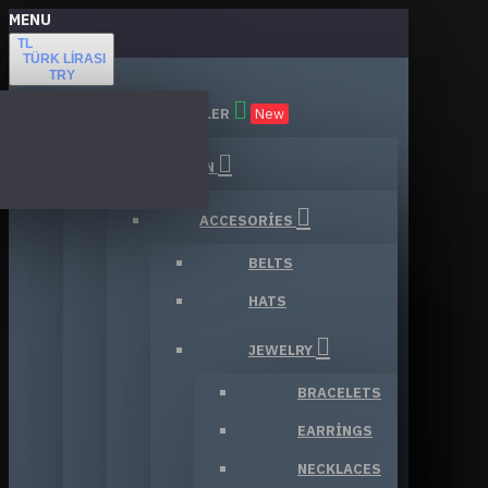
MENU
TL
TÜRK LIRASI
TRY
TÜM KATEGORILER
New
FASHION
ACCESORIES
BELTS
HATS
JEWELRY
BRACELETS
EARRINGS
NECKLACES