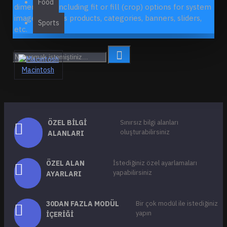
Food
dimensions, including fit or fill (crop) options for system
images such as products, categories, banners, sliders,
Sports
etc.
Macintosh
ÖZEL BILGI
Sınırsız bilgi alanları
oluşturabilirsiniz
ALANLARI
ÖZEL ALAN
İstediğiniz özel ayarlamaları
yapabilirsiniz
AYARLARI
30DAN FAZLA MODÜL
Bir çok modül ile istediğiniz
yapın
İÇERIĞI