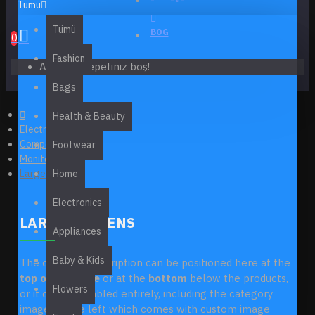
Tümü
Tümü
BOG
0
Fashion
Alışveriş sepetiniz boş!
Bags
Health & Beauty
Electronics
Components
Footwear
Monitors
Large Screens
Home
Electronics
LARGE SCREENS
Appliances
Baby & Kids
The category description can be positioned here at the
top of the page
or at the
bottom
below the products,
Flowers
or it can be disabled entirely, including the category
image on the left which comes with custom image