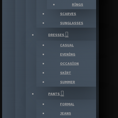
RINGS
SCARVES
SUNGLASSES
DRESSES
CASUAL
EVENING
OCCASION
SKIRT
SUMMER
PANTS
FORMAL
JEANS