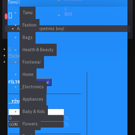
Tümü
Tümü
BOG
0
Fashion
Alışveriş sepetiniz boş!
Bags
Health & Beauty
Markalar
Ericksson
Footwear
Home
FILTRELEME
Clear
Electronics
Appliances
FIYAT ARALIĞI
Baby & Kids
TL
Flowers
TL