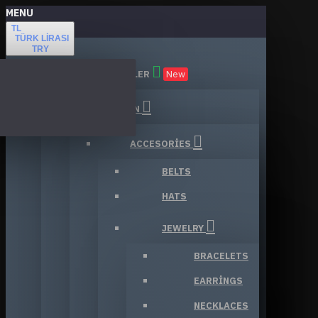
MENU
TL
TÜRK LIRASI
TRY
TÜM KATEGORILER
New
FASHION
ACCESORIES
BELTS
HATS
JEWELRY
BRACELETS
EARRINGS
NECKLACES