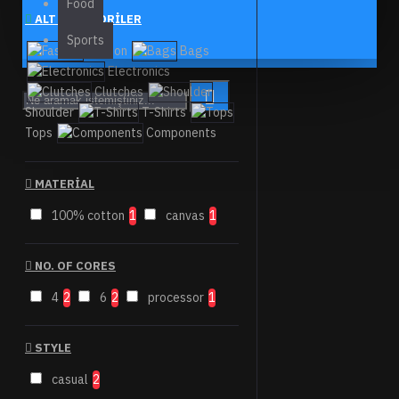
Food
ALT KATEGORILER
Sports
Fashion
Bags
Electronics
Clutches
Shoulder
T-Shirts
Tops
Components
MATERIAL
100% cotton
1
canvas
1
NO. OF CORES
4
2
6
2
processor
1
STYLE
casual
2