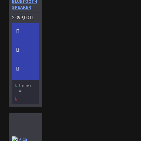
BLUETOOTH
SPEAKER
2.099,00TL
Hemen
Al