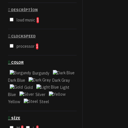
DESCRIPTION
loud music
1
CLOCKSPEED
processor
1
COLOR
Burgundy
Dark Blue
Dark Gray
Gold
Light
Blue
Silver
Yellow
Steel
SIZE