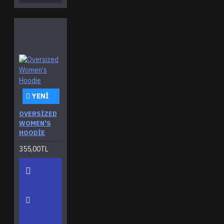
YENI
OVERSIZED
WOMEN'S
HOODIE
355,00TL