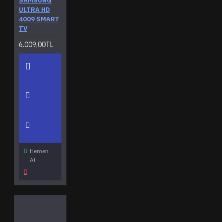
SAMSUNG
ULTRA HD
4009 SMART
TV
6.009,00TL
Hemen
Al