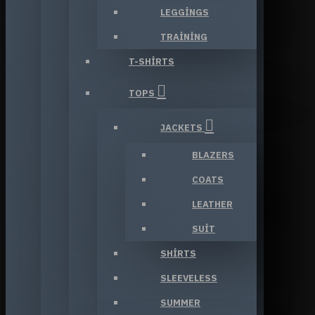
LEGGINGS
TRAINING
T-SHIRTS
TOPS
JACKETS
BLAZERS
COATS
LEATHER
SUIT
SHIRTS
SLEEVELESS
SUMMER