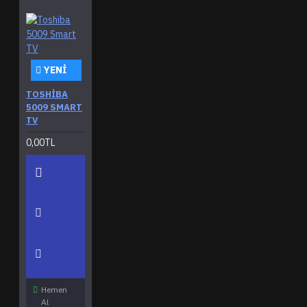
YENI
TOSHIBA
5009 SMART
TV
0,00TL
Hemen
Al