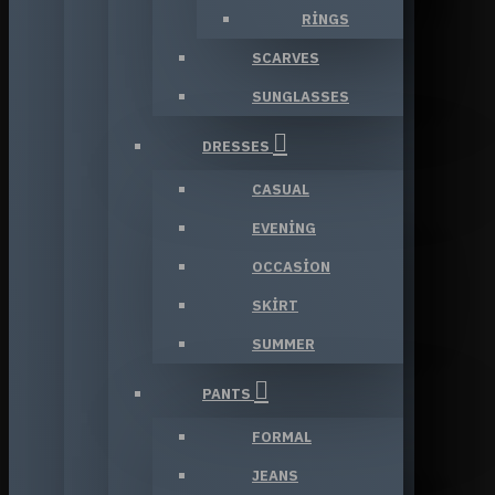
RINGS
SCARVES
SUNGLASSES
DRESSES
CASUAL
EVENING
OCCASION
SKIRT
SUMMER
PANTS
FORMAL
JEANS