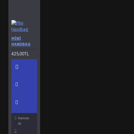
MINI
HANDBAG
425,00TL
Hemen
Al