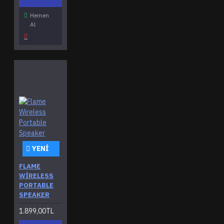
Hemen
Al
YENI
FLAME
WIRELESS
PORTABLE
SPEAKER
1.899,00TL