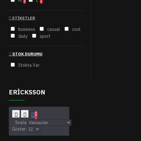
M
1
L
1
ETIKETLER
business
casual
cool
daily
sport
STOK DURUMU
Stokta Var
ERICKSSON
0
Sırala:
Göster: