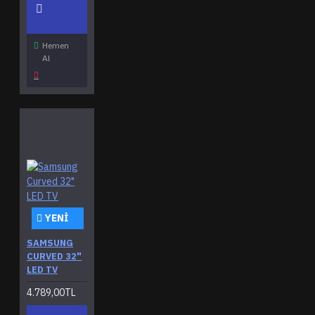
Hemen
Al
YENI
SAMSUNG
CURVED 32"
LED TV
4.789,00TL