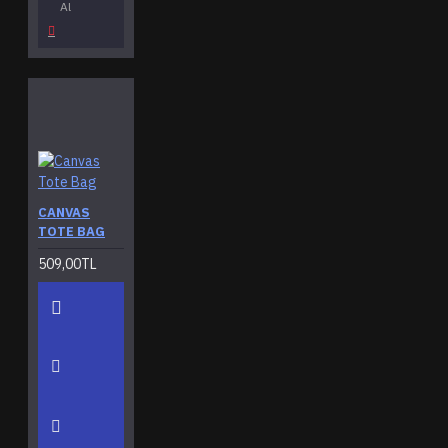
Al
CANVAS
TOTE BAG
509,00TL