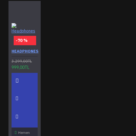
-70 %
HEADPHONES
3.299,00TL
999,00TL
Hemen