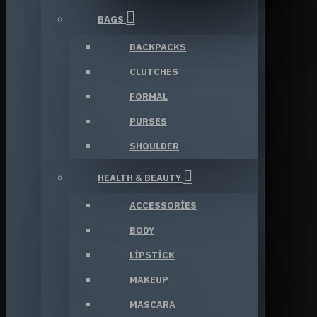
BAGS
BACKPACKS
CLUTCHES
FORMAL
PURSES
SHOULDER
HEALTH & BEAUTY
ACCESSORIES
BODY
LIPSTICK
MAKEUP
MASCARA