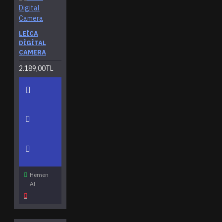
LEICA
DIGITAL
CAMERA
2.189,00TL
Hemen
Al