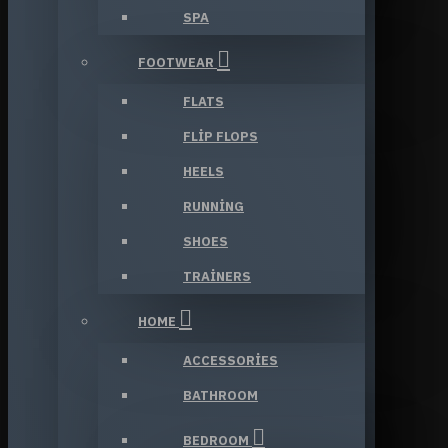
SPA
FOOTWEAR
FLATS
FLIP FLOPS
HEELS
RUNNING
SHOES
TRAINERS
HOME
ACCESSORIES
BATHROOM
BEDROOM