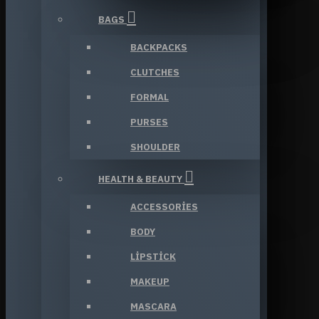
BAGS
BACKPACKS
CLUTCHES
FORMAL
PURSES
SHOULDER
HEALTH & BEAUTY
ACCESSORIES
BODY
LIPSTICK
MAKEUP
MASCARA