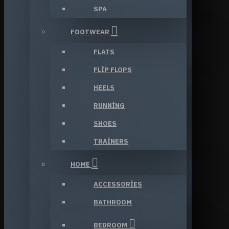
SPA
FOOTWEAR
FLATS
FLIP FLOPS
HEELS
RUNNING
SHOES
TRAINERS
HOME
ACCESSORIES
BATHROOM
BEDROOM