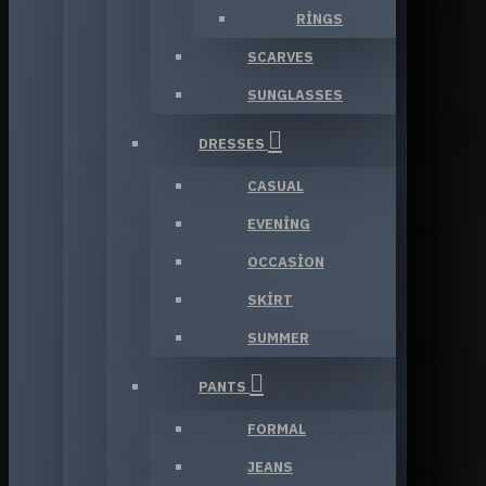
RINGS
SCARVES
SUNGLASSES
DRESSES
CASUAL
EVENING
OCCASION
SKIRT
SUMMER
PANTS
FORMAL
JEANS