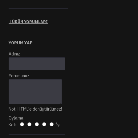
ÜRÜN YORUMLARI
YORUM YAP
Adınız
Yorumunuz
Not:
HTML'e dönüştürülmez!
Oylama
Kötü
İyi