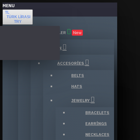
MENU
TL
TÜRK LIRASI
TRY
TÜM KATEGORILER
New
FASHION
ACCESORIES
BELTS
HATS
JEWELRY
BRACELETS
EARRINGS
NECKLACES