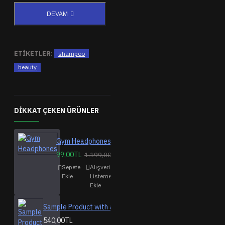
DEVAM
ETIKETLER:
shampoo
beauty
DIKKAT ÇEKEN ÜRÜNLER
Gym Headphones
99,00TL
1.199,00TL
Sepete
Alışveriş
Karşılaştırma
Ekle
Listeme
listesine ekle
Ekle
Sample Product with a longer name
540,00TL