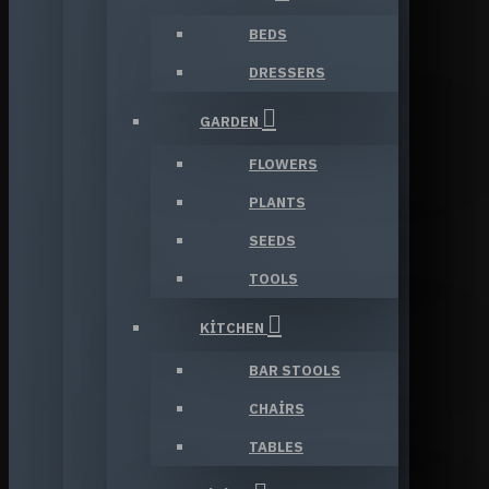
BEDS
DRESSERS
GARDEN
FLOWERS
PLANTS
SEEDS
TOOLS
KITCHEN
BAR STOOLS
CHAIRS
TABLES