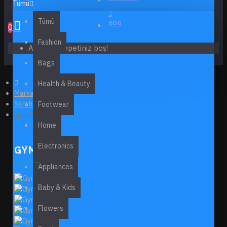
Tümü
Tümü
BOG
0
Fashion
Alışveriş sepetiniz boş!
Bags
Health & Beauty
Marka
Sarah Bell
Footwear
Gym Wear
Home
Electronics
GYM WEAR
Appliances
Baby & Kids
Flowers