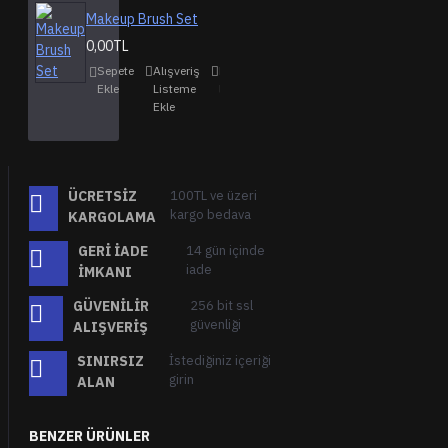
Makeup Brush Set
0,00TL
Sepete
Alışveriş
Karşılaştırma
Ekle
Listeme
listesine ekle
Ekle
ÜCRETSIZ
100TL ve üzeri
kargo bedava
KARGOLAMA
GERI İADE
14 gün içinde
iade
İMKANI
GÜVENILIR
256 bit ssl
güvenliği
ALIŞVERIŞ
SINIRSIZ
İstediğiniz içeriği
girin
ALAN
BENZER ÜRÜNLER