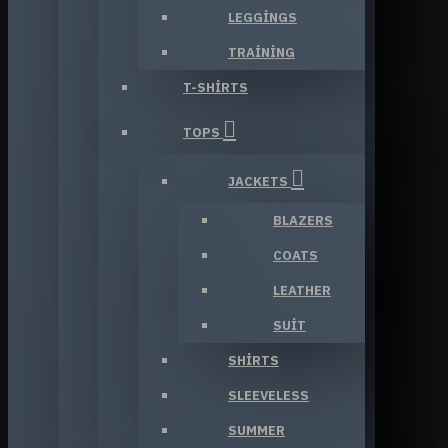
LEGGINGS
TRAINING
T-SHIRTS
TOPS
JACKETS
BLAZERS
COATS
LEATHER
SUIT
SHIRTS
SLEEVELESS
SUMMER