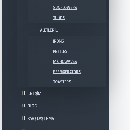
SUNFLOWERS
TULIPS
ALETLER
IRONS
KETTLES
MICROWAVES
REFRIGERATORS
TOASTERS
İLETIŞIM
BLOG
KARŞILAŞTIRMA