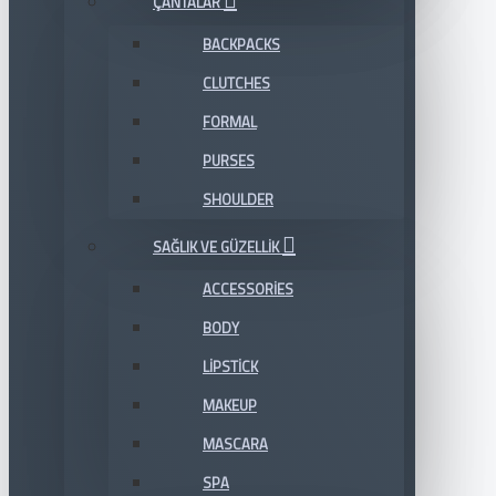
ÇANTALAR
BACKPACKS
CLUTCHES
FORMAL
PURSES
SHOULDER
SAĞLIK VE GÜZELLIK
ACCESSORIES
BODY
LIPSTICK
MAKEUP
MASCARA
SPA