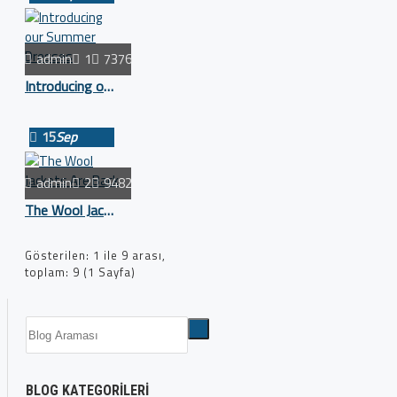
admin
1
7376
Introducing our Summer Dresses
15
Sep
admin
2
9482
The Wool Jackets Are Back
Gösterilen: 1 ile 9 arası,
toplam: 9 (1 Sayfa)
BLOG KATEGORILERI