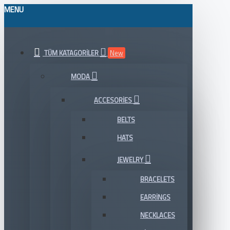
MENU
TÜM KATAGORILER
New
MODA
ACCESORIES
BELTS
HATS
JEWELRY
BRACELETS
EARRINGS
NECKLACES