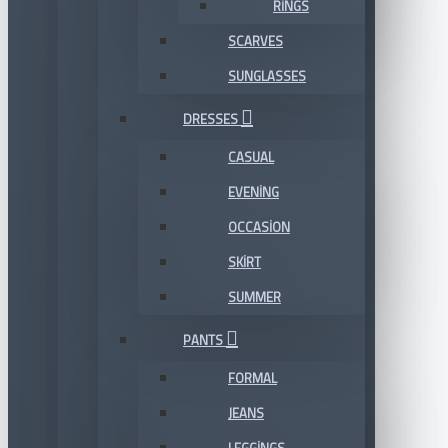
RINGS
SCARVES
SUNGLASSES
DRESSES
CASUAL
EVENING
OCCASION
SKIRT
SUMMER
PANTS
FORMAL
JEANS