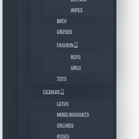
WIPES
BATH
DIEPERS
FASHION
BOYS
GIRLS
TOYS
ÇIÇEKLER
LOTUS
MIXED BOUQUETS
ORCHIDS
ROSES