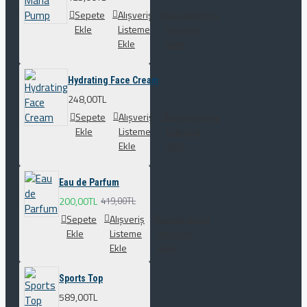
Sepete
Alışveriş
Karşılaştırma
Ekle
Listeme
listesine
Ekle
ekle
Hydrating Face Cream
248,00TL
Sepete
Alışveriş
Karşılaştırma
Ekle
Listeme
listesine
Ekle
ekle
Eau de Parfum
200,00TL
419,00TL
Sepete
Alışveriş
Karşılaştırma
Ekle
Listeme
listesine
Ekle
ekle
Sports Top
589,00TL