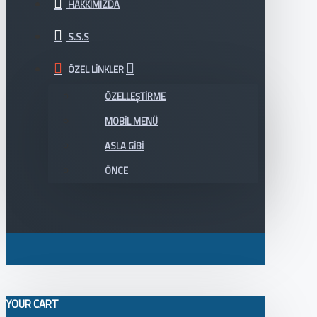
HAKKIMIZDA
S.S.S
ÖZEL LINKLER
ÖZELLEŞTIRME
MOBIL MENÜ
ASLA GIBI
ÖNCE
YOUR CART