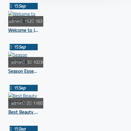
15
Sep
admin
192
16317
Welcome to Journal Blog
15
Sep
admin
3
10230
Season Essentials
15
Sep
admin
2
11607
Best Beauty Products
15
Sep