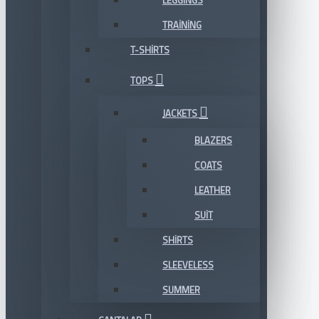
LEGGINGS
TRAINING
T-SHIRTS
TOPS
JACKETS
BLAZERS
COATS
LEATHER
SUIT
SHIRTS
SLEEVELESS
SUMMER