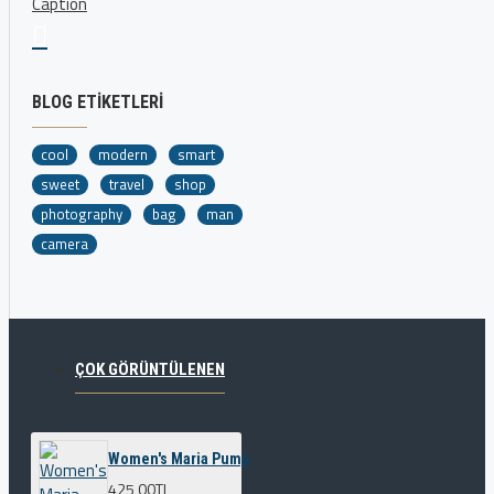
BLOG ETIKETLERI
cool
modern
smart
sweet
travel
shop
photography
bag
man
camera
ÇOK GÖRÜNTÜLENEN
Women's Maria Pump
425,00TL