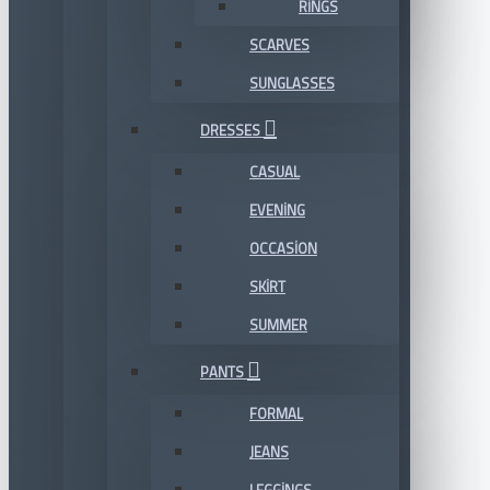
RINGS
SCARVES
SUNGLASSES
DRESSES
CASUAL
EVENING
OCCASION
SKIRT
SUMMER
PANTS
FORMAL
JEANS