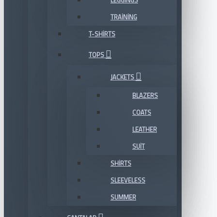
LEGGINGS
TRAINING
T-SHIRTS
TOPS
JACKETS
BLAZERS
COATS
LEATHER
SUIT
SHIRTS
SLEEVELESS
SUMMER