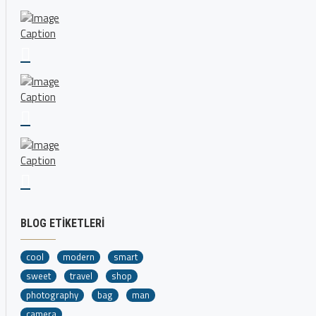
BLOG ETIKETLERI
cool
modern
smart
sweet
travel
shop
photography
bag
man
camera