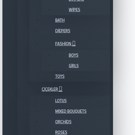
WIPES
BATH
DIEPERS
FASHION
BOYS
GIRLS
TOYS
ÇIÇEKLER
LOTUS
MIXED BOUQUETS
ORCHIDS
ROSES