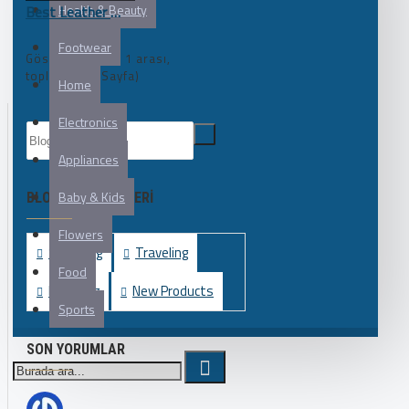
Health & Beauty
Best Leather Bags
Footwear
Gösterilen: 1 ile 1 arası,
toplam: 1 (1 Sayfa)
Home
Electronics
Appliances
Baby & Kids
BLOG KATEGORILERI
Flowers
Shopping
Traveling
Food
Branding
New Products
Sports
SON YORUMLAR