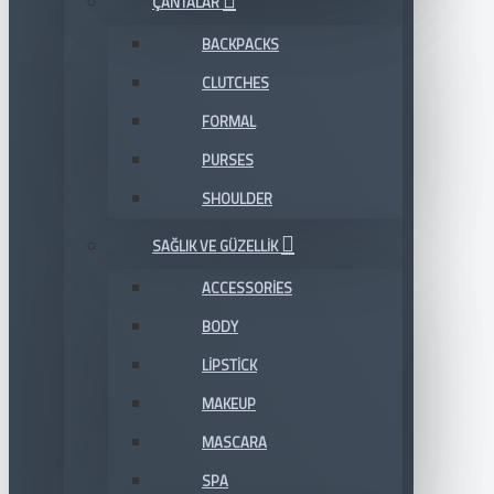
ÇANTALAR
BACKPACKS
CLUTCHES
FORMAL
PURSES
SHOULDER
SAĞLIK VE GÜZELLIK
ACCESSORIES
BODY
LIPSTICK
MAKEUP
MASCARA
SPA