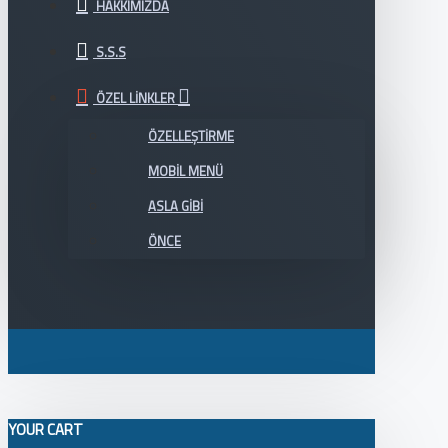
HAKKIMIZDA
S.S.S
ÖZEL LINKLER
ÖZELLEŞTIRME
MOBIL MENÜ
ASLA GIBI
ÖNCE
YOUR CART