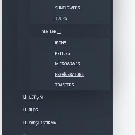
SUNFLOWERS
TULIPS
ALETLER
IRONS
KETTLES
MICROWAVES
REFRIGERATORS
TOASTERS
İLETIŞIM
BLOG
KARŞILAŞTIRMA