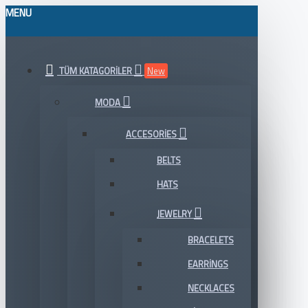
MENU
TÜM KATAGORILER
New
MODA
ACCESORIES
BELTS
HATS
JEWELRY
BRACELETS
EARRINGS
NECKLACES