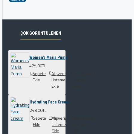
ÇOK GÖRÜNTÜLENEN
Women's Maria Pump
425,00TL
Sepete
Alışveriş
Karşılaştırma
Ekle
Listeme
listesine
Ekle
ekle
Hydrating Face Cream
248,00TL
Sepete
Alışveriş
Karşılaştırma
Ekle
Listeme
listesine
Ekle
ekle