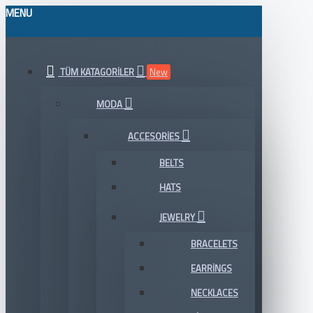
MENU
TÜM KATAGORILER
New
MODA
ACCESORIES
BELTS
HATS
JEWELRY
BRACELETS
EARRINGS
NECKLACES