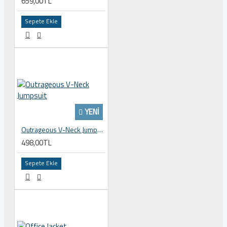
659,00TL
Sepete Ekle
YENI
Outrageous V-Neck Jumpsuit
498,00TL
Sepete Ekle