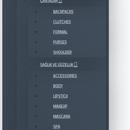
ÇANTALAR
BACKPACKS
CLUTCHES
FORMAL
PURSES
SHOULDER
SAĞLIK VE GÜZELLIK
ACCESSORIES
BODY
LIPSTICK
MAKEUP
MASCARA
SPA