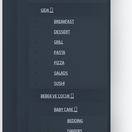
GIDA
BREAKFAST
DESSERT
GRILL
PASTA
PIZZA
SALADS
SUSHI
BEBEK VE ÇOCUK
BABY CARE
BEDDING
DIAPERS