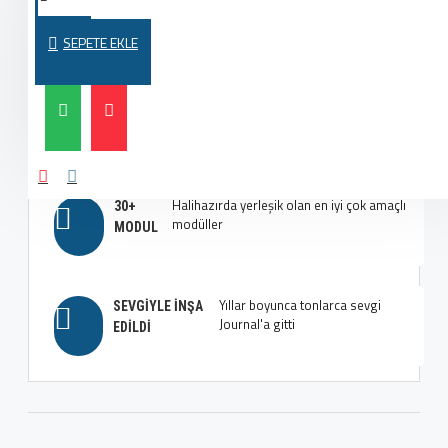
Yeni Journal 3 sayfa oluşturucusuyla
MODERN VE
en iyi düzenleri oluşturun
MODAYA UYGUN
SEPETE EKLE
Çok fazla seçenek, çok fazla
EN İYI TIPOGRAFI
esneklik, aklınızı başınızdan alacak
SEÇENEKLERI
Halihazırda yerleşik olan en iyi çok amaçlı
30+
modüller
MODUL
Yıllar boyunca tonlarca sevgi
SEVGIYLE İNŞA
Journal'a gitti
EDILDI