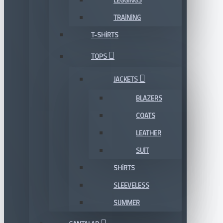
LEGGINGS
TRAINING
T-SHIRTS
TOPS
JACKETS
BLAZERS
COATS
LEATHER
SUIT
SHIRTS
SLEEVELESS
SUMMER