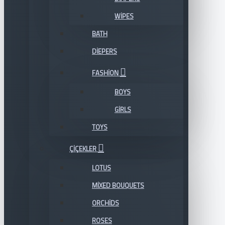
WIPES
BATH
DIEPERS
FASHION
BOYS
GIRLS
TOYS
ÇIÇEKLER
LOTUS
MIXED BOUQUETS
ORCHIDS
ROSES