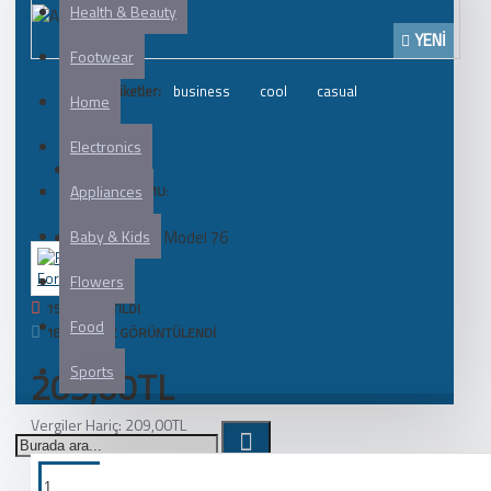
Health & Beauty
YENI
Footwear
Etiketler:
business
cool
casual
Home
Electronics
Appliances
STOK DURUMU:
Stokta Var
Baby & Kids
Model 76
ÜRÜN KODU:
Fort Cane
Flowers
150 KEZ SATILDI
Food
183053 KEZ GÖRÜNTÜLENDI
Sports
209,00TL
Vergiler Hariç: 209,00TL