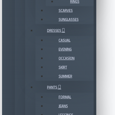
RINGS
SCARVES
SUNGLASSES
DRESSES
CASUAL
EVENING
OCCASION
SKIRT
SUMMER
PANTS
FORMAL
JEANS