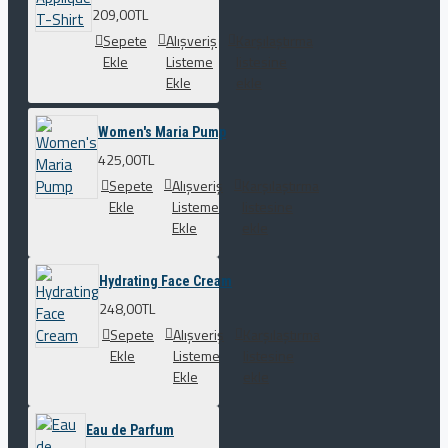
209,00TL
Sepete
Alışveriş
Karşılaştırma
Ekle
Listeme
listesine
Ekle
ekle
Women's Maria Pump
425,00TL
Sepete
Alışveriş
Karşılaştırma
Ekle
Listeme
listesine
Ekle
ekle
Hydrating Face Cream
248,00TL
Sepete
Alışveriş
Karşılaştırma
Ekle
Listeme
listesine
Ekle
ekle
Eau de Parfum