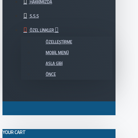
HAKKIMIZDA
S.S.S
ÖZEL LINKLER
ÖZELLEŞTIRME
MOBIL MENÜ
ASLA GIBI
ÖNCE
YOUR CART