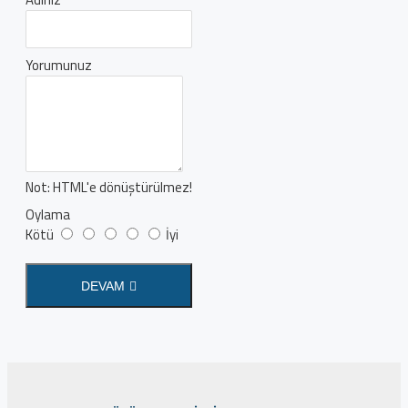
Yorumunuz
Not:
HTML'e dönüştürülmez!
Oylama
Kötü
İyi
DEVAM