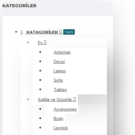
KATEGORILER
KATAGORILER
Yeni
Ev
Armchair
Decor
Lamps
Sofa
Tables
Sağlık ve Güzellik
Accessories
Body
Lipstick