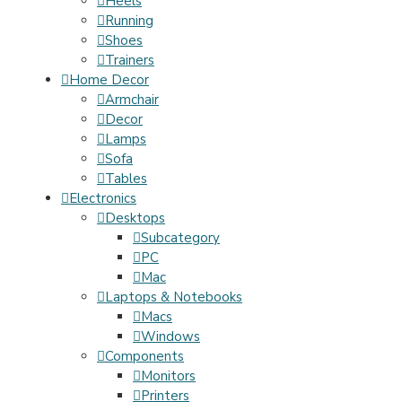
Heels
Running
Shoes
Trainers
Home Decor
Armchair
Decor
Lamps
Sofa
Tables
Electronics
Desktops
Subcategory
PC
Mac
Laptops & Notebooks
Macs
Windows
Components
Monitors
Printers