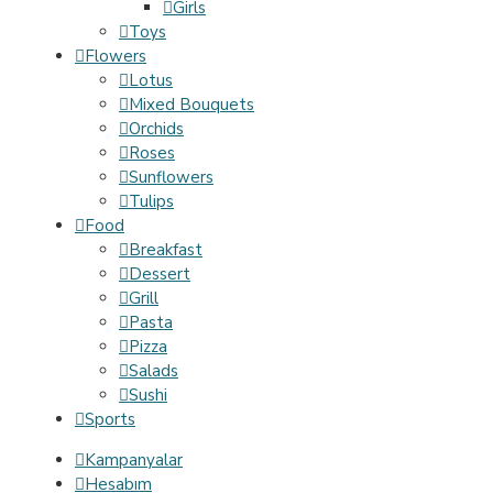
Girls
Toys
Flowers
Lotus
Mixed Bouquets
Orchids
Roses
Sunflowers
Tulips
Food
Breakfast
Dessert
Grill
Pasta
Pizza
Salads
Sushi
Sports
Kampanyalar
Hesabım