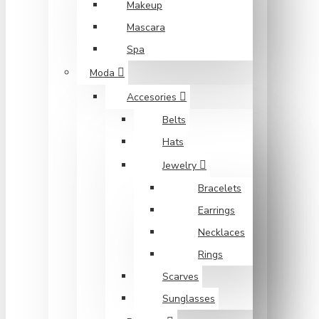
Makeup
Mascara
Spa
Moda
Accesories
Belts
Hats
Jewelry
Bracelets
Earrings
Necklaces
Rings
Scarves
Sunglasses