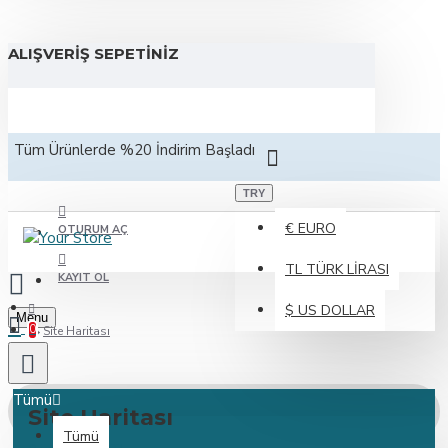
ALIŞVERIŞ SEPETINIZ
Tüm Ürünlerde %20 İndirim Başladı
TRY
€
EURO
OTURUM AÇ
TL
TÜRK LIRASI
KAYIT OL
$
US DOLLAR
Menu
0
Site Haritası
Tümü
Site Haritası
Tümü