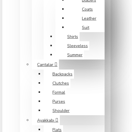
Blazers
Coats
Leather
Suit
Shirts
Sleeveless
Summer
Çantalar
Backpacks
Clutches
Formal
Purses
Shoulder
Ayakkabı
Flats