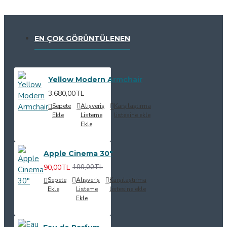
EN ÇOK GÖRÜNTÜLENEN
Yellow Modern Armchair
3.680,00TL
Sepete
Alışveriş
Karşılaştırma
Ekle
Listeme
listesine ekle
Ekle
Apple Cinema 30"
90,00TL
100,00TL
Sepete
Alışveriş
Karşılaştırma
Ekle
Listeme
listesine ekle
Ekle