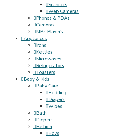
Scanners
Web Cameras
Phones & PDAs
Cameras
MP3 Players
Appliances
Irons
Kettles
Microwaves
Refrigerators
Toasters
Baby & Kids
Baby Care
Bedding
Diapers
Wipes
Bath
Diepers
Fashion
Boys