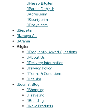
Hesap Bilgileri
Parola Değiştir
Adreslerim
Siparişlerim
Dosyalarım
Sepetim
Kasaya Git
Arama
Bilgiler
Frequently Asked Questions
About Us
Delivery Information
Privacy Policy
Terms & Conditions
İletişim
Journal Blog
Shopping
Traveling
Branding
New Products