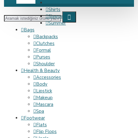
Jackets
Shirts
Sleeveless
Summer
Bags
Backpacks
Clutches
Formal
Purses
Shoulder
Health & Beauty
Accessories
Body
Lipstick
Makeup
Mascara
Spa
Footwear
Flats
Flip Flops