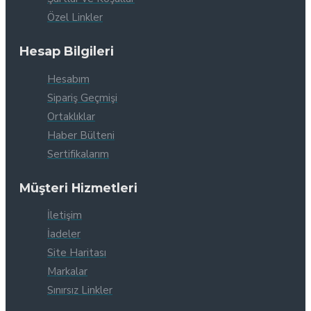
Özel Linkler
Hesap Bilgileri
Hesabım
Sipariş Geçmişi
Ortaklıklar
Haber Bülteni
Sertifikalarım
Müşteri Hizmetleri
İletişim
İadeler
Site Haritası
Markalar
Sınırsız Linkler