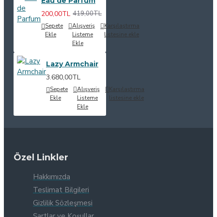
Eau de Parfum
200,00TL
419,00TL
Sepete
Alışveriş
Karşılaştırma
Ekle
Listeme
listesine ekle
Ekle
Lazy Armchair
3.680,00TL
Sepete
Alışveriş
Karşılaştırma
Ekle
Listeme
listesine ekle
Ekle
Özel Linkler
Hakkımızda
Teslimat Bilgileri
Gizlilik Sözleşmesi
Şartlar ve Koşullar