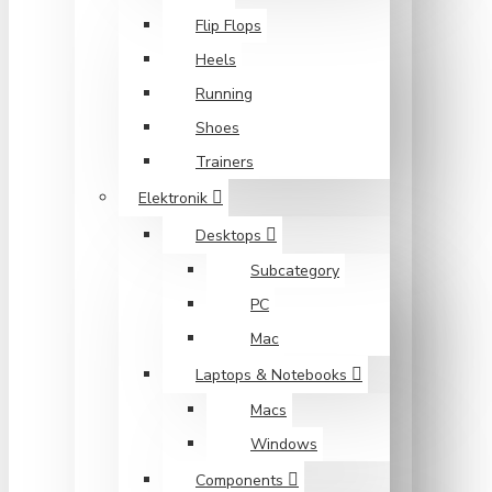
Flip Flops
Heels
Running
Shoes
Trainers
Elektronik
Desktops
Subcategory
PC
Mac
Laptops & Notebooks
Macs
Windows
Components