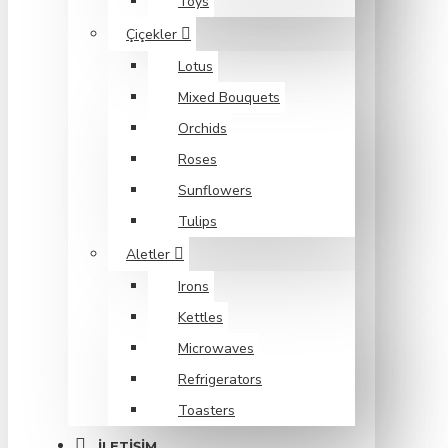
Toys
Çiçekler
Lotus
Mixed Bouquets
Orchids
Roses
Sunflowers
Tulips
Aletler
Irons
Kettles
Microwaves
Refrigerators
Toasters
İLETIŞIM