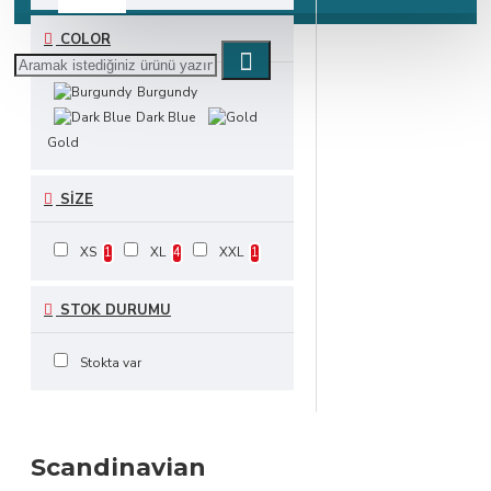
COLOR
Burgundy
Dark Blue
Gold
SIZE
XS
XL
XXL
1
4
1
STOK DURUMU
Stokta var
Scandinavian