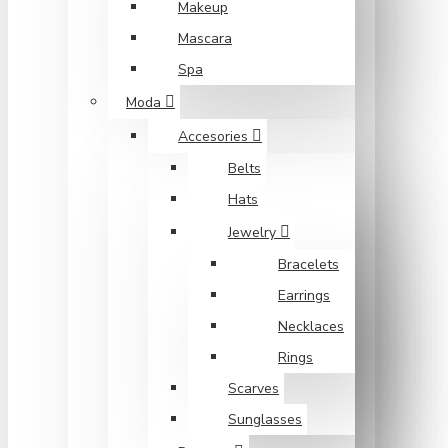
Makeup
Mascara
Spa
Moda
Accesories
Belts
Hats
Jewelry
Bracelets
Earrings
Necklaces
Rings
Scarves
Sunglasses