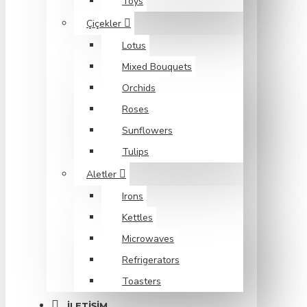
Toys
Çiçekler
Lotus
Mixed Bouquets
Orchids
Roses
Sunflowers
Tulips
Aletler
Irons
Kettles
Microwaves
Refrigerators
Toasters
İLETIŞIM