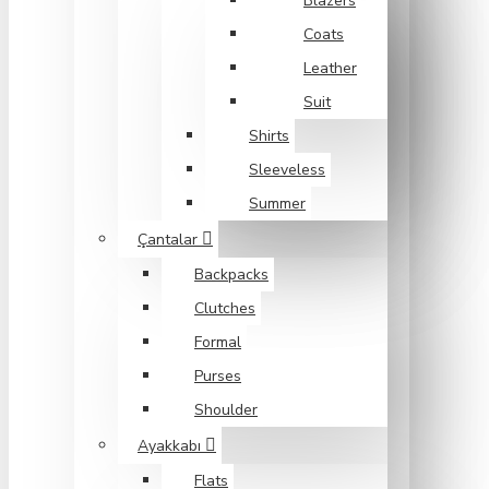
Blazers
Coats
Leather
Suit
Shirts
Sleeveless
Summer
Çantalar
Backpacks
Clutches
Formal
Purses
Shoulder
Ayakkabı
Flats