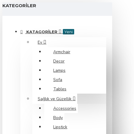
KATEGORILER
KATAGORILER
Yeni
Ev
Armchair
Decor
Lamps
Sofa
Tables
Sağlık ve Güzellik
Accessories
Body
Lipstick