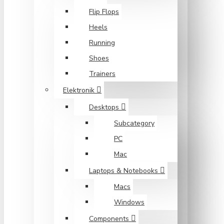
Flip Flops
Heels
Running
Shoes
Trainers
Elektronik
Desktops
Subcategory
PC
Mac
Laptops & Notebooks
Macs
Windows
Components