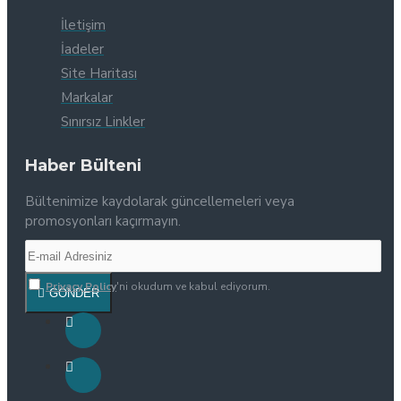
İletişim
İadeler
Site Haritası
Markalar
Sınırsız Linkler
Haber Bülteni
Bültenimize kaydolarak güncellemeleri veya
promosyonları kaçırmayın.
Privacy Policy
'ni okudum ve kabul ediyorum.
GÖNDER