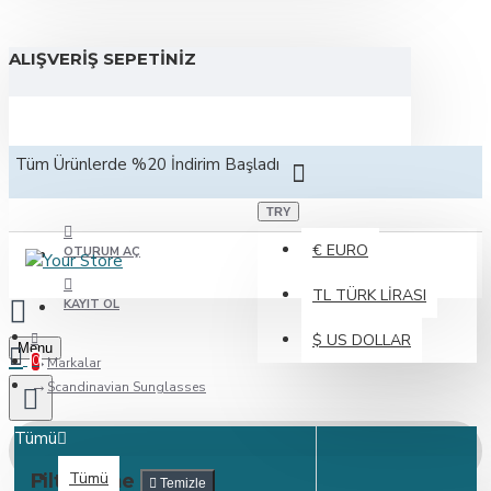
ALIŞVERIŞ SEPETINIZ
Tüm Ürünlerde %20 İndirim Başladı
TRY
€
EURO
OTURUM AÇ
TL
TÜRK LIRASI
KAYIT OL
$
US DOLLAR
Menu
0
Markalar
Scandinavian Sunglasses
Tümü
Tümü
Filtreleme
Temizle