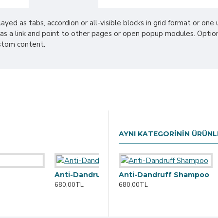
ayed as tabs, accordion or all-visible blocks in grid format or o
p as a link and point to other pages or open popup modules. Optio
ustom content.
AYNI KATEGORININ ÜRÜNL
Anti-Dandruff Shampoo
Anti-Dandruff Shampoo
680,00TL
680,00TL