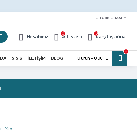
TL
TÜRK LIRASI
0
0
Hesabınız
A.Listesi
Karşılaştırma
0
0 ürün - 0,00TL
ZDA
S.S.S
İLETIŞIM
BLOG
N
um Yap