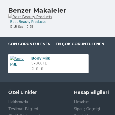
Benzer Makaleler
Best Beauty Products
15
Sep
25
SON GÖRÜNTÜLENEN
EN ÇOK GÖRÜNTÜLENEN
Body Milk
570,00TL
Özel Linkler
Hesap Bilgileri
Hakkımızda
Hesabım
Teslimat Bilgileri
Sipariş Geçmişi