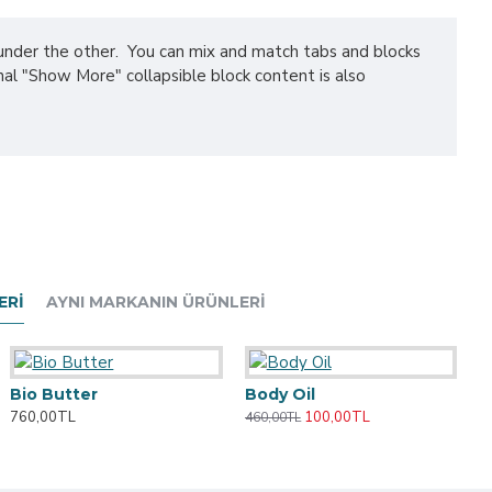
ne under the other. You can mix and match tabs and blocks
nal "Show More" collapsible block content is also
ERI
AYNI MARKANIN ÜRÜNLERI
Bio Butter
Body Oil
760,00TL
100,00TL
460,00TL