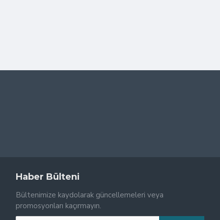
Haber Bülteni
Bültenimize kaydolarak güncellemeleri veya
promosyonları kaçırmayın.