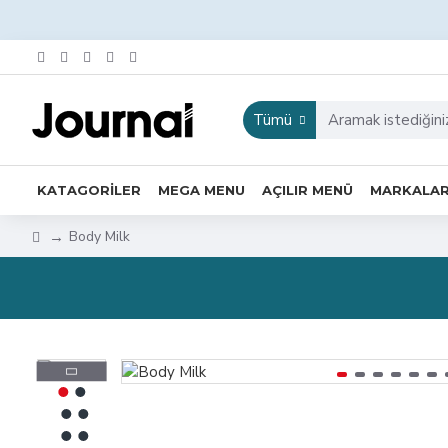
Tümü
KATAGORILER
MEGA MENU
AÇILIR MENÜ
MARKALA
Body Milk