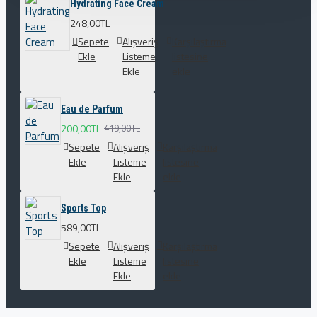
Hydrating Face Cream
248,00TL
Sepete
Alışveriş
Karşılaştırma
Ekle
Listeme
listesine
Ekle
ekle
Eau de Parfum
200,00TL
419,00TL
Sepete
Alışveriş
Karşılaştırma
Ekle
Listeme
listesine
Ekle
ekle
Sports Top
589,00TL
Sepete
Alışveriş
Karşılaştırma
Ekle
Listeme
listesine
Ekle
ekle