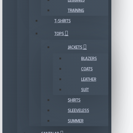
LEGGINGS
TRAINING
T-SHIRTS
TOPS
JACKETS
BLAZERS
COATS
LEATHER
SUIT
SHIRTS
SLEEVELESS
SUMMER