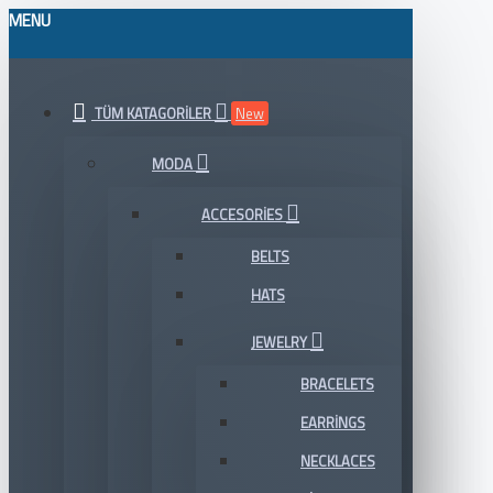
MENU
TÜM KATAGORILER
New
MODA
ACCESORIES
BELTS
HATS
JEWELRY
BRACELETS
EARRINGS
NECKLACES