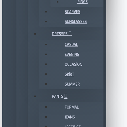
RINGS
SCARVES
SUNGLASSES
DRESSES
CASUAL
EVENING
OCCASION
SKIRT
SUMMER
PANTS
FORMAL
JEANS