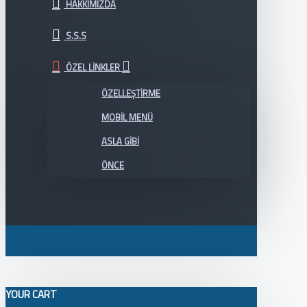
HAKKIMIZDA
S.S.S
ÖZEL LINKLER
ÖZELLEŞTIRME
MOBIL MENÜ
ASLA GIBI
ÖNCE
YOUR CART