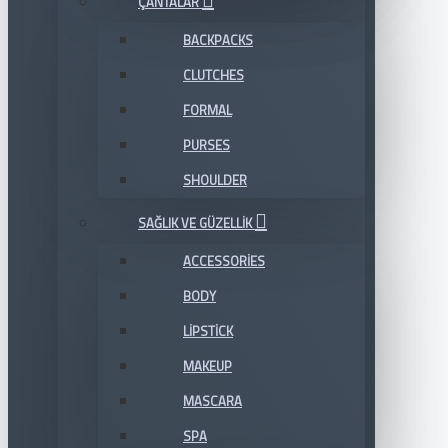
ÇANTALAR
BACKPACKS
CLUTCHES
FORMAL
PURSES
SHOULDER
SAĞLIK VE GÜZELLIK
ACCESSORIES
BODY
LIPSTICK
MAKEUP
MASCARA
SPA