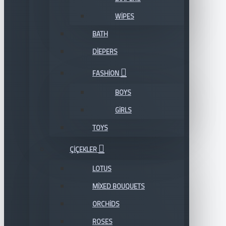
WIPES
BATH
DIEPERS
FASHION
BOYS
GIRLS
TOYS
ÇIÇEKLER
LOTUS
MIXED BOUQUETS
ORCHIDS
ROSES