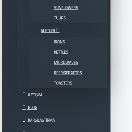
SUNFLOWERS
TULIPS
ALETLER
IRONS
KETTLES
MICROWAVES
REFRIGERATORS
TOASTERS
İLETIŞIM
BLOG
KARŞILAŞTIRMA