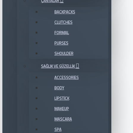
ÇANTALAR
BACKPACKS
CLUTCHES
FORMAL
PURSES
SHOULDER
SAĞLIK VE GÜZELLIK
ACCESSORIES
BODY
LIPSTICK
MAKEUP
MASCARA
SPA