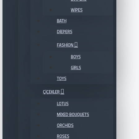
WIPES
BATH
DIEPERS
FASHION
BOYS
GIRLS
TOYS
ÇIÇEKLER
LOTUS
MIXED BOUQUETS
ORCHIDS
ROSES