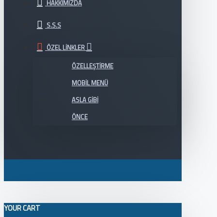
HAKKIMIZDA
S.S.S
ÖZEL LINKLER
ÖZELLEŞTIRME
MOBIL MENÜ
ASLA GIBI
ÖNCE
YOUR CART