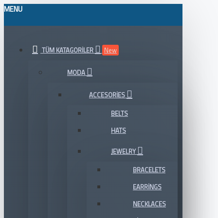
MENU
TÜM KATAGORILER
New
MODA
ACCESORIES
BELTS
HATS
JEWELRY
BRACELETS
EARRINGS
NECKLACES