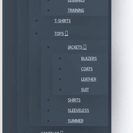
LEGGINGS
TRAINING
T-SHIRTS
TOPS
JACKETS
BLAZERS
COATS
LEATHER
SUIT
SHIRTS
SLEEVELESS
SUMMER