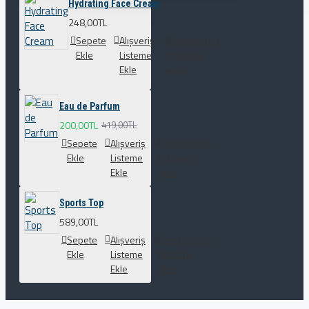
Hydrating Face Cream
248,00TL
Sepete
Alışveriş
Karşılaştırma
Ekle
Listeme
listesine
Ekle
ekle
Eau de Parfum
200,00TL
419,00TL
Sepete
Alışveriş
Karşılaştırma
Ekle
Listeme
listesine
Ekle
ekle
Sports Top
589,00TL
Sepete
Alışveriş
Karşılaştırma
Ekle
Listeme
listesine
Ekle
ekle