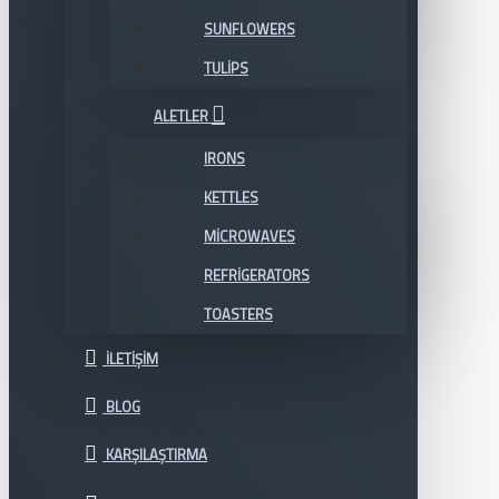
SUNFLOWERS
TULIPS
ALETLER
IRONS
KETTLES
MICROWAVES
REFRIGERATORS
TOASTERS
İLETIŞIM
BLOG
KARŞILAŞTIRMA