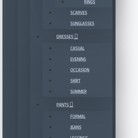
RINGS
SCARVES
SUNGLASSES
DRESSES
CASUAL
EVENING
OCCASION
SKIRT
SUMMER
PANTS
FORMAL
JEANS