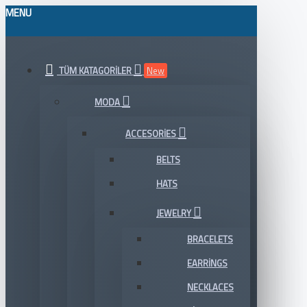
MENU
TÜM KATAGORILER
New
MODA
ACCESORIES
BELTS
HATS
JEWELRY
BRACELETS
EARRINGS
NECKLACES