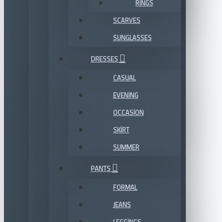
RINGS
SCARVES
SUNGLASSES
DRESSES
CASUAL
EVENING
OCCASION
SKIRT
SUMMER
PANTS
FORMAL
JEANS