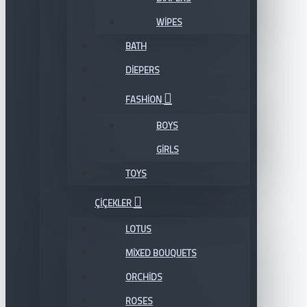
WIPES
BATH
DIEPERS
FASHION
BOYS
GIRLS
TOYS
ÇIÇEKLER
LOTUS
MIXED BOUQUETS
ORCHIDS
ROSES