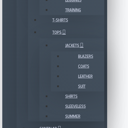
LEGGINGS
TRAINING
T-SHIRTS
TOPS
JACKETS
BLAZERS
COATS
LEATHER
SUIT
SHIRTS
SLEEVELESS
SUMMER