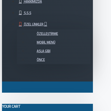
HAKKIMIZDA
S.S.S
ÖZEL LINKLER
ÖZELLEŞTIRME
MOBIL MENÜ
ASLA GIBI
ÖNCE
YOUR CART