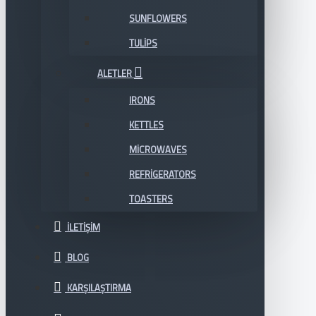
SUNFLOWERS
TULIPS
ALETLER
IRONS
KETTLES
MICROWAVES
REFRIGERATORS
TOASTERS
İLETIŞIM
BLOG
KARŞILAŞTIRMA