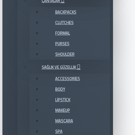
ÇANTALAR
BACKPACKS
CLUTCHES
FORMAL
PURSES
SHOULDER
SAĞLIK VE GÜZELLIK
ACCESSORIES
BODY
LIPSTICK
MAKEUP
MASCARA
SPA