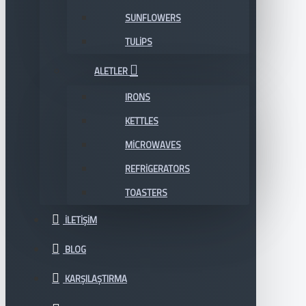
SUNFLOWERS
TULIPS
ALETLER
IRONS
KETTLES
MICROWAVES
REFRIGERATORS
TOASTERS
İLETIŞIM
BLOG
KARŞILAŞTIRMA