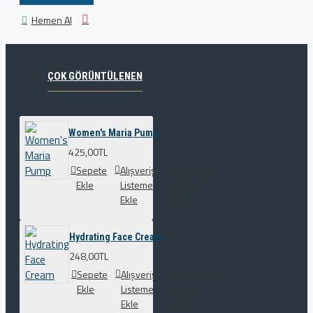
Hemen Al
ÇOK GÖRÜNTÜLENEN
Women's Maria Pump
425,00TL
Sepete
Alışveriş
Karşılaştırma
Ekle
Listeme
listesine
Ekle
ekle
Hydrating Face Cream
248,00TL
Sepete
Alışveriş
Karşılaştırma
Ekle
Listeme
listesine
Ekle
ekle