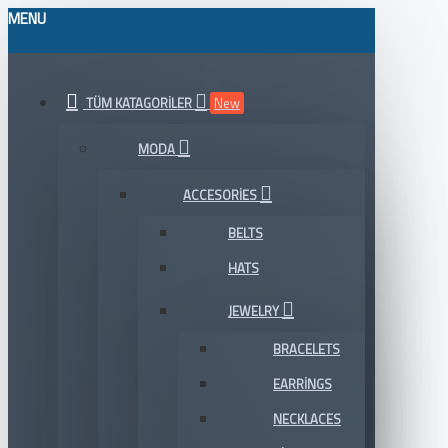
MENU
TÜM KATAGORILER
New
MODA
ACCESORIES
BELTS
HATS
JEWELRY
BRACELETS
EARRINGS
NECKLACES