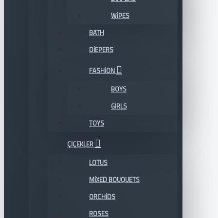
WIPES
BATH
DIEPERS
FASHION
BOYS
GIRLS
TOYS
ÇIÇEKLER
LOTUS
MIXED BOUQUETS
ORCHIDS
ROSES