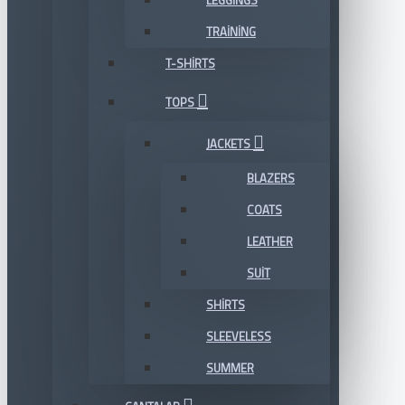
LEGGINGS
TRAINING
T-SHIRTS
TOPS
JACKETS
BLAZERS
COATS
LEATHER
SUIT
SHIRTS
SLEEVELESS
SUMMER