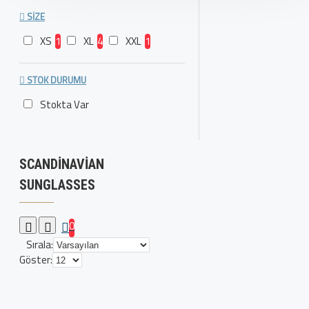
SIZE
XS
1
XL
4
XXL
1
STOK DURUMU
Stokta Var
SCANDINAVIAN
SUNGLASSES
0
Sırala:
Göster: