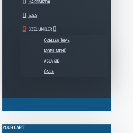
HAKKIMIZDA
S.S.S
ÖZEL LINKLER
ÖZELLEŞTIRME
MOBIL MENÜ
ASLA GIBI
ÖNCE
YOUR CART