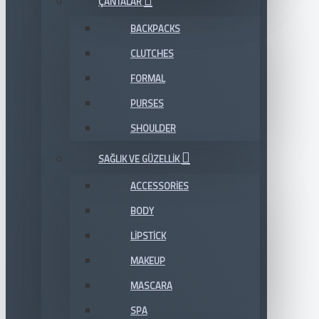
ÇANTALAR
BACKPACKS
CLUTCHES
FORMAL
PURSES
SHOULDER
SAĞLIK VE GÜZELLIK
ACCESSORIES
BODY
LIPSTICK
MAKEUP
MASCARA
SPA