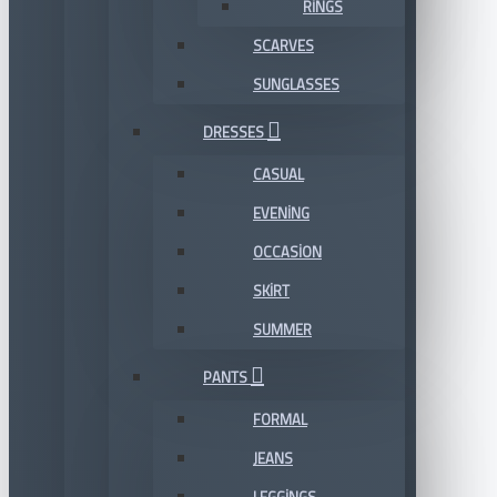
RINGS
SCARVES
SUNGLASSES
DRESSES
CASUAL
EVENING
OCCASION
SKIRT
SUMMER
PANTS
FORMAL
JEANS