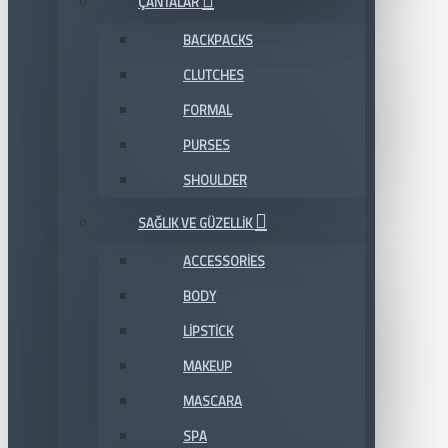
ÇANTALAR
BACKPACKS
CLUTCHES
FORMAL
PURSES
SHOULDER
SAĞLIK VE GÜZELLIK
ACCESSORIES
BODY
LIPSTICK
MAKEUP
MASCARA
SPA