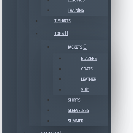
LEGGINGS
TRAINING
T-SHIRTS
TOPS
JACKETS
BLAZERS
COATS
LEATHER
SUIT
SHIRTS
SLEEVELESS
SUMMER