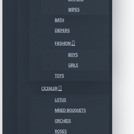
WIPES
BATH
DIEPERS
FASHION
BOYS
GIRLS
TOYS
ÇIÇEKLER
LOTUS
MIXED BOUQUETS
ORCHIDS
ROSES