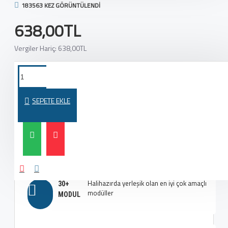
183563 KEZ GÖRÜNTÜLENDI
638,00TL
Vergiler Hariç: 638,00TL
Yeni Journal 3 sayfa oluşturucusuyla
MODERN VE
en iyi düzenleri oluşturun
MODAYA UYGUN
SEPETE EKLE
Çok fazla seçenek, çok fazla
EN İYI TIPOGRAFI
esneklik, aklınızı başınızdan alacak
SEÇENEKLERI
Halihazırda yerleşik olan en iyi çok amaçlı
30+
modüller
MODUL