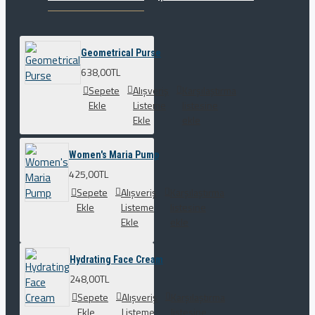
Geometrical Purse
638,00TL
Sepete
Alışveriş
Karşılaştırma
Ekle
Listeme
listesine
Ekle
ekle
Women's Maria Pump
425,00TL
Sepete
Alışveriş
Karşılaştırma
Ekle
Listeme
listesine
Ekle
ekle
Hydrating Face Cream
248,00TL
Sepete
Alışveriş
Karşılaştırma
Ekle
Listeme
listesine