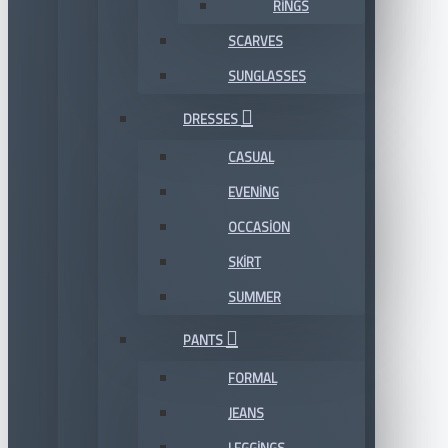
RINGS
SCARVES
SUNGLASSES
DRESSES
CASUAL
EVENING
OCCASION
SKIRT
SUMMER
PANTS
FORMAL
JEANS