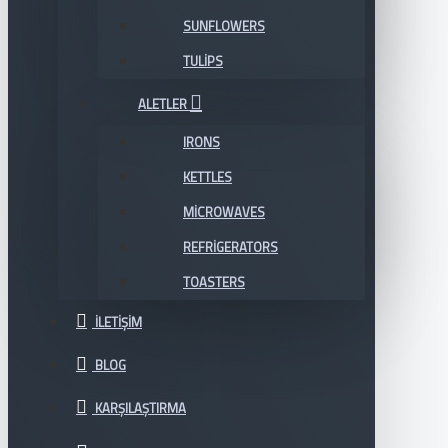
SUNFLOWERS
TULIPS
ALETLER
IRONS
KETTLES
MICROWAVES
REFRIGERATORS
TOASTERS
İLETIŞIM
BLOG
KARŞILAŞTIRMA