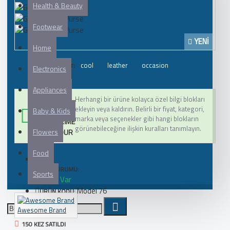
Health & Beauty
Footwear
YENI
Home
Etiketler:
cool
leather
occasion
Electronics
Appliances
Herhangi bir ürüne kolayca özel bilgi blokları
BU ÜRÜN
ekleyin veya kaldırın. Belirli bir fiyat, kategori,
Baby & Kids
BEDAVA
marka veya seçenekler gibi hangi blokların
GÖNDERIME
görünebileceğine ilişkin kuralları tanımlayın.
Flowers
UYGUNDUR
Food
STOK DURUMU:
Sports
Stokta Var
Model 76
ÜRÜN KODU:
Awesome Brand
150 KEZ SATILDI