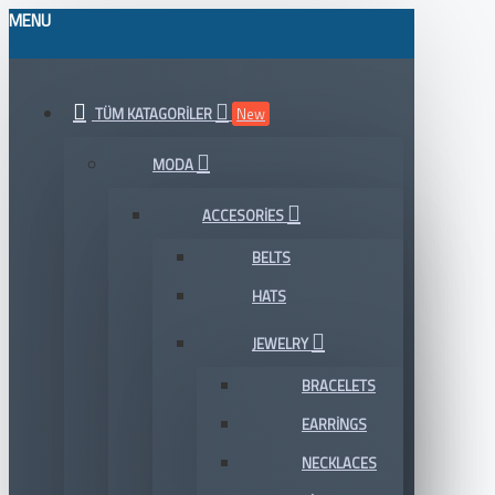
MENU
TÜM KATAGORILER
New
MODA
ACCESORIES
BELTS
HATS
JEWELRY
BRACELETS
EARRINGS
NECKLACES