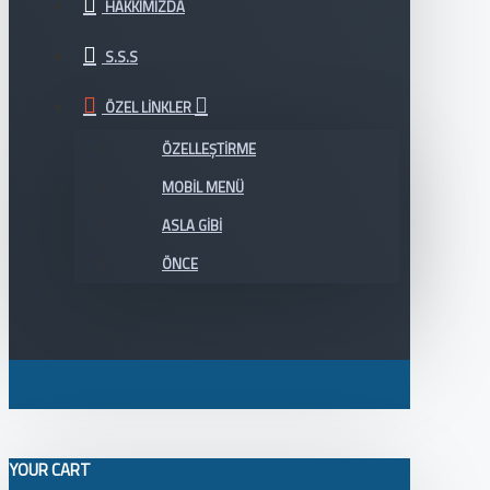
HAKKIMIZDA
S.S.S
ÖZEL LINKLER
ÖZELLEŞTIRME
MOBIL MENÜ
ASLA GIBI
ÖNCE
YOUR CART