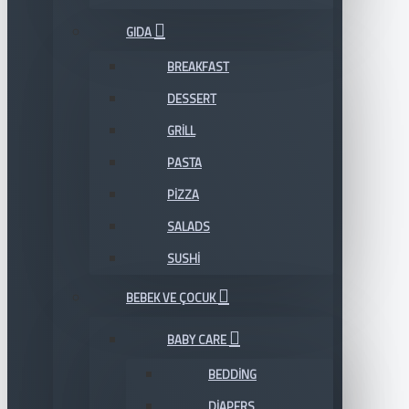
GIDA
BREAKFAST
DESSERT
GRILL
PASTA
PIZZA
SALADS
SUSHI
BEBEK VE ÇOCUK
BABY CARE
BEDDING
DIAPERS