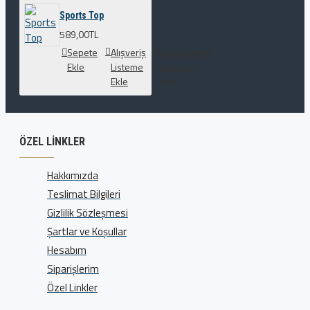
Sports Top
589,00TL
Sepete
Alışveriş
Karşılaştırma
Ekle
Listeme
listesine
Ekle
ekle
ÖZEL LINKLER
Hakkımızda
Teslimat Bilgileri
Gizlilik Sözleşmesi
Şartlar ve Koşullar
Hesabım
Siparişlerim
Özel Linkler