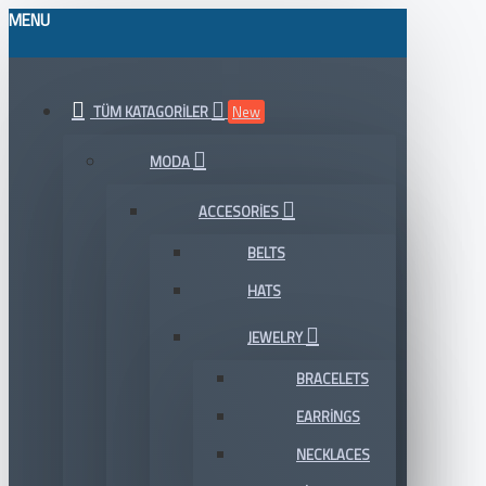
MENU
TÜM KATAGORILER
New
MODA
ACCESORIES
BELTS
HATS
JEWELRY
BRACELETS
EARRINGS
NECKLACES