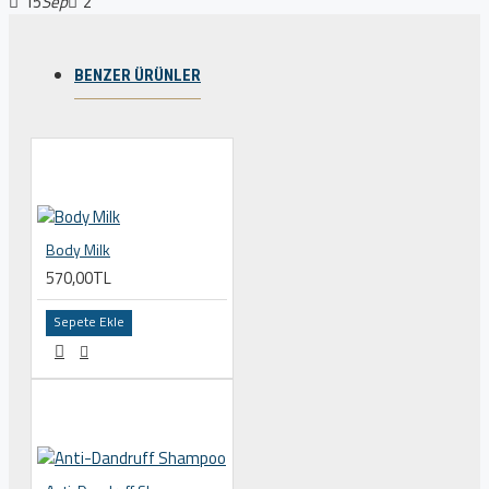
15
Sep
2
BENZER ÜRÜNLER
Body Milk
570,00TL
Sepete Ekle