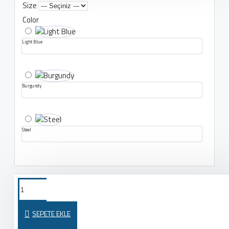
Size
Color
Light Blue
Burgundy
Steel
Yeni Journal 3 sayfa oluşturucusuyla
MODERN VE
en iyi düzenleri oluşturun
MODAYA UYGUN
SEPETE EKLE