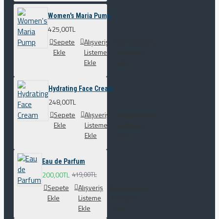
Women's Maria Pump
425,00TL
Sepete
Alışveriş
Karşılaştırma
Ekle
Listeme
listesine
Ekle
ekle
Hydrating Face Cream
248,00TL
Sepete
Alışveriş
Karşılaştırma
Ekle
Listeme
listesine
Ekle
ekle
Eau de Parfum
200,00TL
419,00TL
Sepete
Alışveriş
Karşılaştırma
Ekle
Listeme
listesine
Ekle
ekle