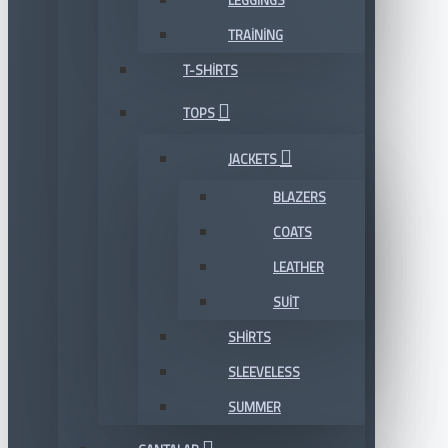
LEGGINGS
TRAINING
T-SHIRTS
TOPS
JACKETS
BLAZERS
COATS
LEATHER
SUIT
SHIRTS
SLEEVELESS
SUMMER