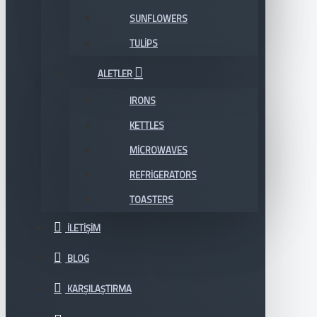
SUNFLOWERS
TULIPS
ALETLER
IRONS
KETTLES
MICROWAVES
REFRIGERATORS
TOASTERS
İLETIŞIM
BLOG
KARŞILAŞTIRMA