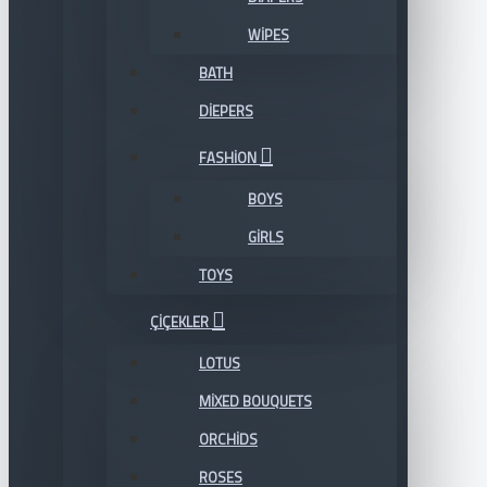
WIPES
BATH
DIEPERS
FASHION
BOYS
GIRLS
TOYS
ÇIÇEKLER
LOTUS
MIXED BOUQUETS
ORCHIDS
ROSES