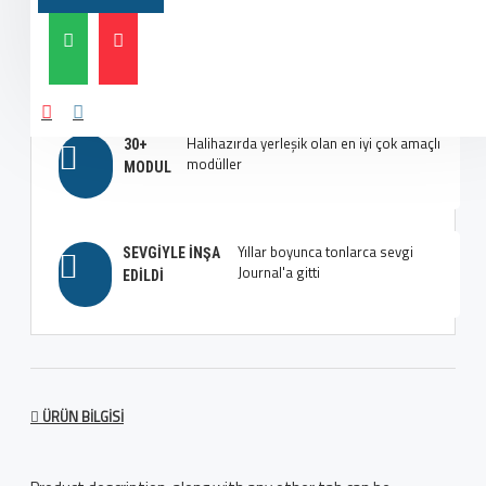
Çok fazla seçenek, çok fazla
EN İYI TIPOGRAFI
esneklik, aklınızı başınızdan alacak
SEÇENEKLERI
Halihazırda yerleşik olan en iyi çok amaçlı
30+
modüller
MODUL
Yıllar boyunca tonlarca sevgi
SEVGIYLE İNŞA
Journal'a gitti
EDILDI
ÜRÜN BILGISI