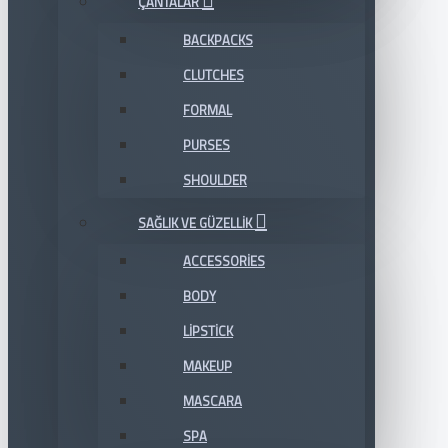
ÇANTALAR
BACKPACKS
CLUTCHES
FORMAL
PURSES
SHOULDER
SAĞLIK VE GÜZELLIK
ACCESSORIES
BODY
LIPSTICK
MAKEUP
MASCARA
SPA