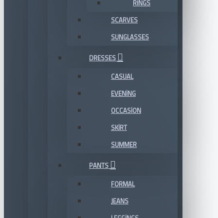
RINGS
SCARVES
SUNGLASSES
DRESSES
CASUAL
EVENING
OCCASION
SKIRT
SUMMER
PANTS
FORMAL
JEANS