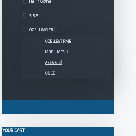
HAKKIMIZDA
S.S.S
ÖZEL LINKLER
ÖZELLEŞTIRME
MOBIL MENÜ
ASLA GIBI
ÖNCE
YOUR CART