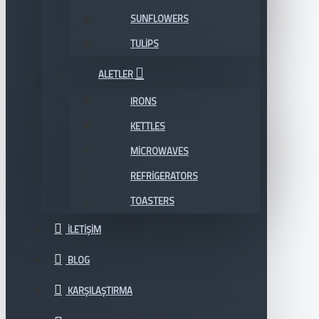
SUNFLOWERS
TULIPS
ALETLER
IRONS
KETTLES
MICROWAVES
REFRIGERATORS
TOASTERS
İLETIŞIM
BLOG
KARŞILAŞTIRMA