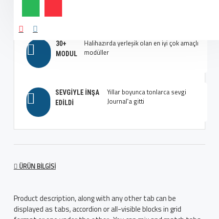
esneklik, aklınızı başınızdan alacak
SEÇENEKLERI
Halihazırda yerleşik olan en iyi çok amaçlı
30+
modüller
MODUL
Yıllar boyunca tonlarca sevgi
SEVGIYLE İNŞA
Journal'a gitti
EDILDI
ÜRÜN BILGISI
Product description, along with any other tab can be
displayed as tabs, accordion or all-visible blocks in grid