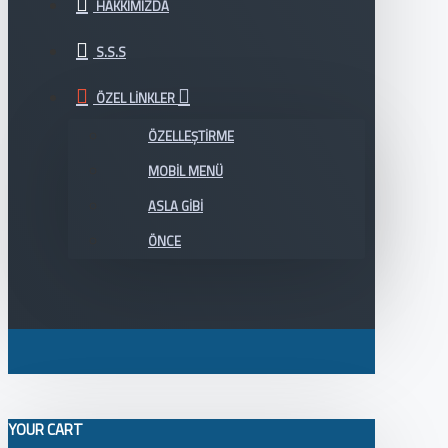
HAKKIMIZDA
S.S.S
ÖZEL LINKLER
ÖZELLEŞTIRME
MOBIL MENÜ
ASLA GIBI
ÖNCE
YOUR CART