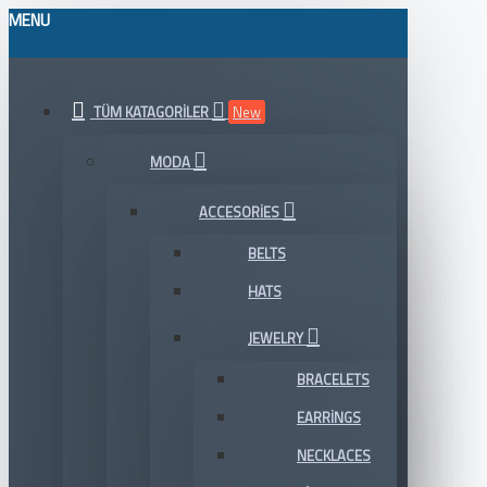
MENU
TÜM KATAGORILER
New
MODA
ACCESORIES
BELTS
HATS
JEWELRY
BRACELETS
EARRINGS
NECKLACES