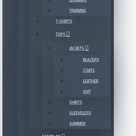
LEGGINGS
TRAINING
T-SHIRTS
TOPS
JACKETS
BLAZERS
COATS
LEATHER
SUIT
SHIRTS
SLEEVELESS
SUMMER