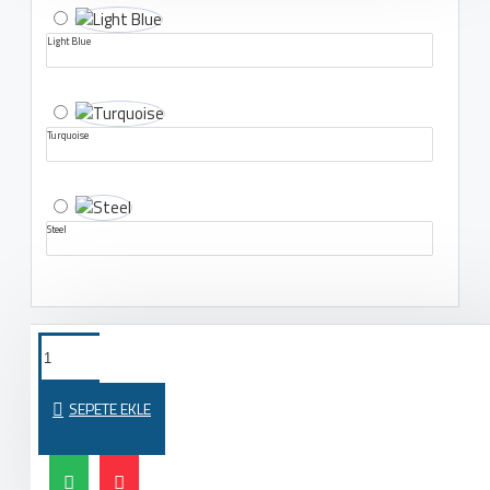
Light Blue
Turquoise
Steel
Yeni Journal 3 sayfa oluşturucusuyla
MODERN VE
en iyi düzenleri oluşturun
MODAYA UYGUN
SEPETE EKLE
Çok fazla seçenek, çok fazla
EN İYI TIPOGRAFI