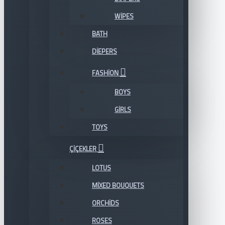
WIPES
BATH
DIEPERS
FASHION
BOYS
GIRLS
TOYS
ÇIÇEKLER
LOTUS
MIXED BOUQUETS
ORCHIDS
ROSES