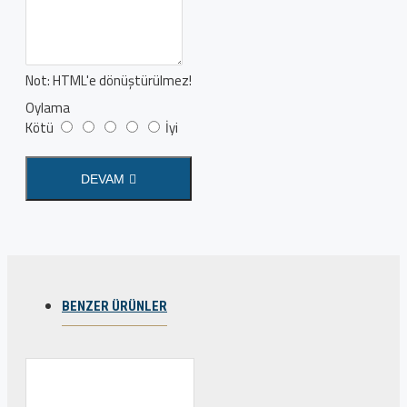
Not:
HTML'e dönüştürülmez!
Oylama
Kötü
İyi
DEVAM
BENZER ÜRÜNLER