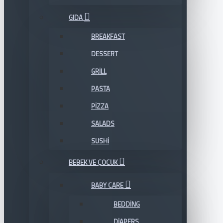
GIDA
BREAKFAST
DESSERT
GRILL
PASTA
PIZZA
SALADS
SUSHI
BEBEK VE ÇOCUK
BABY CARE
BEDDING
DIAPERS