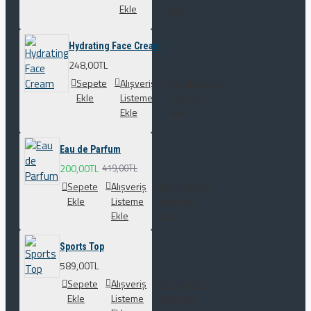
Ekle
ekle
Hydrating Face Cream
248,00TL
Sepete
Alışveriş
Karşılaştırma
Ekle
Listeme
listesine
Ekle
ekle
Eau de Parfum
200,00TL
419,00TL
Sepete
Alışveriş
Karşılaştırma
Ekle
Listeme
listesine
Ekle
ekle
Sports Top
589,00TL
Sepete
Alışveriş
Karşılaştırma
Ekle
Listeme
listesine