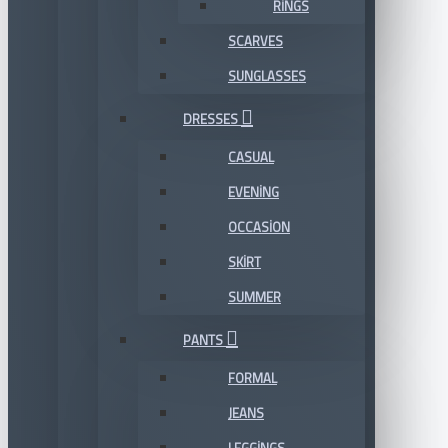
RINGS
SCARVES
SUNGLASSES
DRESSES
CASUAL
EVENING
OCCASION
SKIRT
SUMMER
PANTS
FORMAL
JEANS