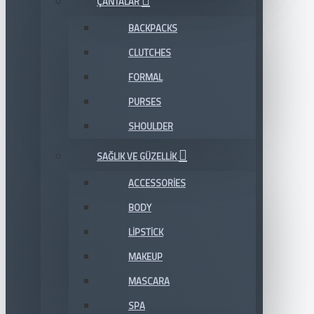
ÇANTALAR
BACKPACKS
CLUTCHES
FORMAL
PURSES
SHOULDER
SAĞLIK VE GÜZELLIK
ACCESSORIES
BODY
LIPSTICK
MAKEUP
MASCARA
SPA