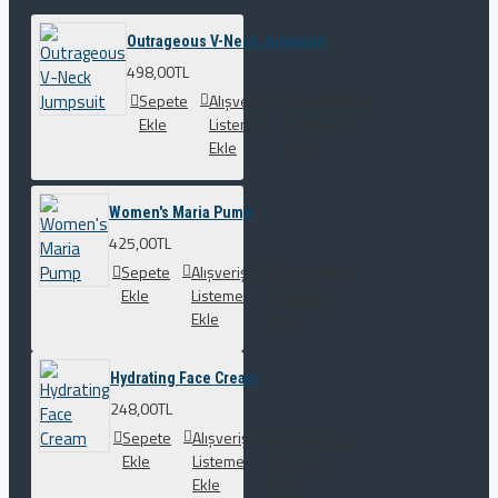
Outrageous V-Neck Jumpsuit
498,00TL
Sepete
Alışveriş
Karşılaştırma
Ekle
Listeme
listesine
Ekle
ekle
Women's Maria Pump
425,00TL
Sepete
Alışveriş
Karşılaştırma
Ekle
Listeme
listesine
Ekle
ekle
Hydrating Face Cream
248,00TL
Sepete
Alışveriş
Karşılaştırma
Ekle
Listeme
listesine
Ekle
ekle