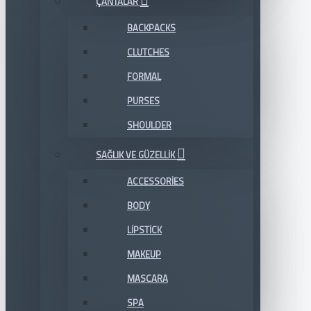
ÇANTALAR
BACKPACKS
CLUTCHES
FORMAL
PURSES
SHOULDER
SAĞLIK VE GÜZELLIK
ACCESSORIES
BODY
LIPSTICK
MAKEUP
MASCARA
SPA