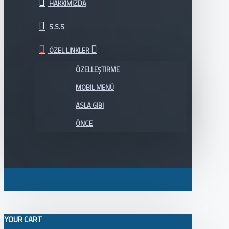
HAKKIMIZDA
S.S.S
ÖZEL LINKLER
ÖZELLEŞTIRME
MOBIL MENÜ
ASLA GIBI
ÖNCE
YOUR CART