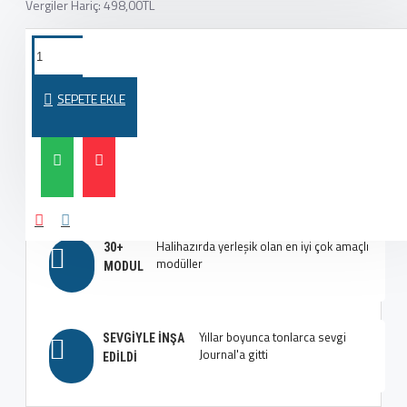
Vergiler Hariç: 498,00TL
Yeni Journal 3 sayfa oluşturucusuyla
MODERN VE
en iyi düzenleri oluşturun
MODAYA UYGUN
SEPETE EKLE
Çok fazla seçenek, çok fazla
EN İYI TIPOGRAFI
esneklik, aklınızı başınızdan alacak
SEÇENEKLERI
Halihazırda yerleşik olan en iyi çok amaçlı
30+
modüller
MODUL
Yıllar boyunca tonlarca sevgi
SEVGIYLE İNŞA
Journal'a gitti
EDILDI