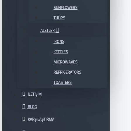
SUNFLOWERS
TULIPS
ALETLER
IRONS
KETTLES
MICROWAVES
REFRIGERATORS
TOASTERS
İLETIŞIM
BLOG
KARŞILAŞTIRMA