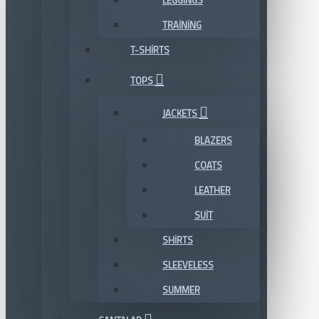
LEGGINGS
TRAINING
T-SHIRTS
TOPS
JACKETS
BLAZERS
COATS
LEATHER
SUIT
SHIRTS
SLEEVELESS
SUMMER