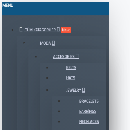
MENU
TÜM KATAGORILER
New
MODA
ACCESORIES
BELTS
HATS
JEWELRY
BRACELETS
EARRINGS
NECKLACES