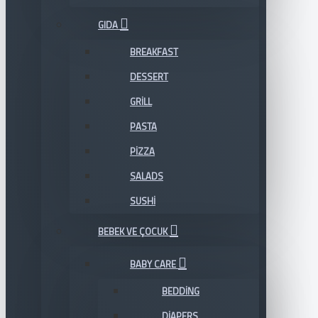
GIDA
BREAKFAST
DESSERT
GRILL
PASTA
PIZZA
SALADS
SUSHI
BEBEK VE ÇOCUK
BABY CARE
BEDDING
DIAPERS