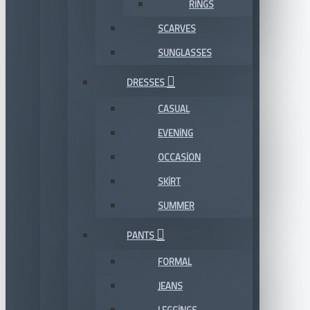
RINGS
SCARVES
SUNGLASSES
DRESSES
CASUAL
EVENING
OCCASION
SKIRT
SUMMER
PANTS
FORMAL
JEANS