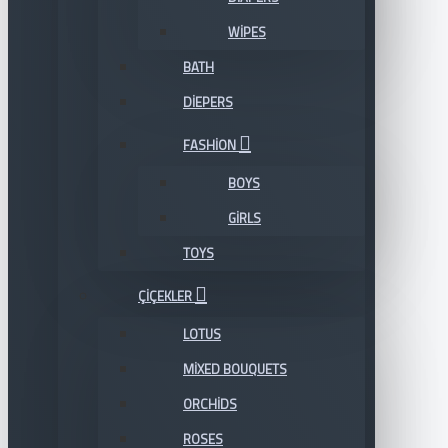
WIPES
BATH
DIEPERS
FASHION
BOYS
GIRLS
TOYS
ÇIÇEKLER
LOTUS
MIXED BOUQUETS
ORCHIDS
ROSES