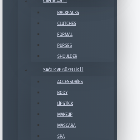
ÇANTALAR
BACKPACKS
CLUTCHES
FORMAL
PURSES
SHOULDER
SAĞLIK VE GÜZELLIK
ACCESSORIES
BODY
LIPSTICK
MAKEUP
MASCARA
SPA