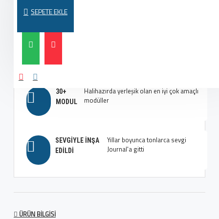
en iyi düzenleri oluşturun
MODAYA UYGUN
SEPETE EKLE
Çok fazla seçenek, çok fazla
EN İYI TIPOGRAFI
esneklik, aklınızı başınızdan alacak
SEÇENEKLERI
Halihazırda yerleşik olan en iyi çok amaçlı
30+
modüller
MODUL
Yıllar boyunca tonlarca sevgi
SEVGIYLE İNŞA
Journal'a gitti
EDILDI
ÜRÜN BILGISI