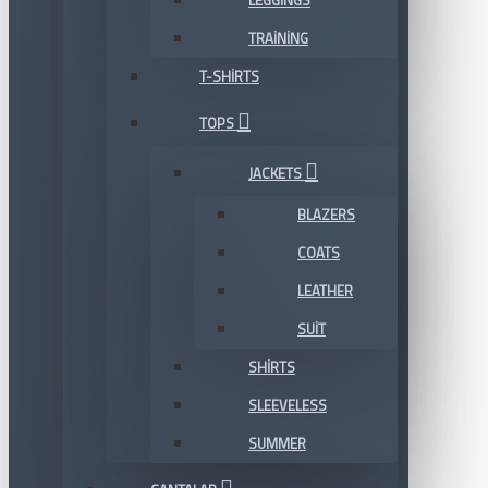
LEGGINGS
TRAINING
T-SHIRTS
TOPS
JACKETS
BLAZERS
COATS
LEATHER
SUIT
SHIRTS
SLEEVELESS
SUMMER