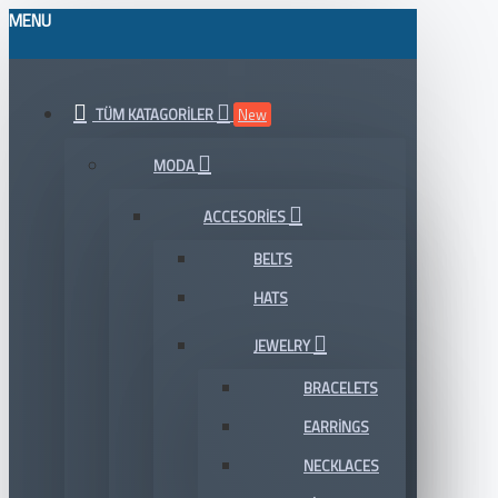
MENU
TÜM KATAGORILER
New
MODA
ACCESORIES
BELTS
HATS
JEWELRY
BRACELETS
EARRINGS
NECKLACES