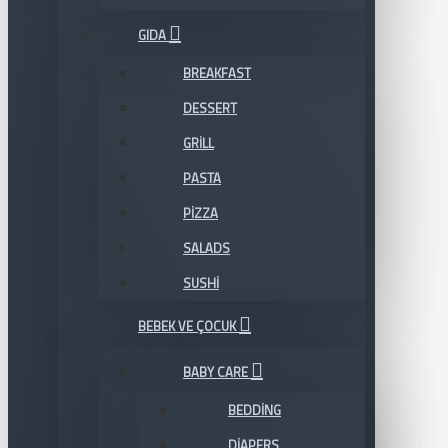
GIDA
BREAKFAST
DESSERT
GRILL
PASTA
PIZZA
SALADS
SUSHI
BEBEK VE ÇOCUK
BABY CARE
BEDDING
DIAPERS