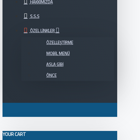
HAKKIMIZDA
S.S.S
ÖZEL LINKLER
ÖZELLEŞTIRME
MOBIL MENÜ
ASLA GIBI
ÖNCE
YOUR CART