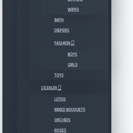
WIPES
BATH
DIEPERS
FASHION
BOYS
GIRLS
TOYS
ÇIÇEKLER
LOTUS
MIXED BOUQUETS
ORCHIDS
ROSES