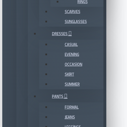
RINGS
SCARVES
SUNGLASSES
DRESSES
CASUAL
EVENING
OCCASION
SKIRT
SUMMER
PANTS
FORMAL
JEANS