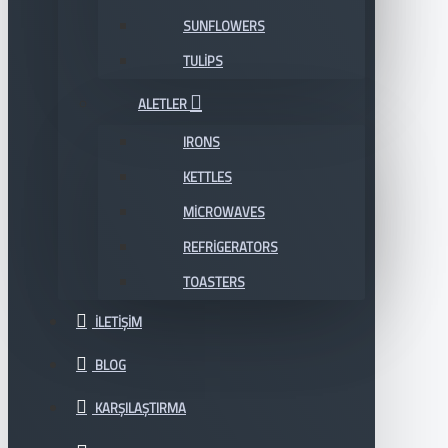
SUNFLOWERS
TULIPS
ALETLER
IRONS
KETTLES
MICROWAVES
REFRIGERATORS
TOASTERS
İLETIŞIM
BLOG
KARŞILAŞTIRMA