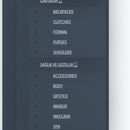
ÇANTALAR
BACKPACKS
CLUTCHES
FORMAL
PURSES
SHOULDER
SAĞLIK VE GÜZELLIK
ACCESSORIES
BODY
LIPSTICK
MAKEUP
MASCARA
SPA