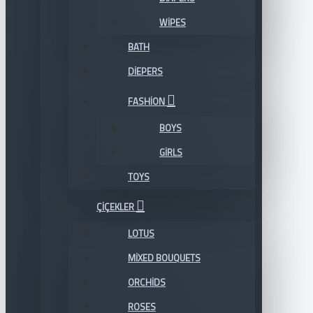
WIPES
BATH
DIEPERS
FASHION
BOYS
GIRLS
TOYS
ÇIÇEKLER
LOTUS
MIXED BOUQUETS
ORCHIDS
ROSES