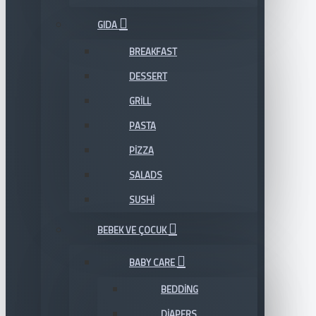
GIDA
BREAKFAST
DESSERT
GRILL
PASTA
PIZZA
SALADS
SUSHI
BEBEK VE ÇOCUK
BABY CARE
BEDDING
DIAPERS