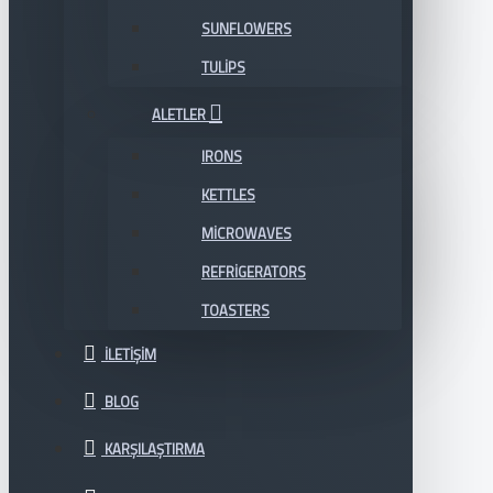
SUNFLOWERS
TULIPS
ALETLER
IRONS
KETTLES
MICROWAVES
REFRIGERATORS
TOASTERS
İLETIŞIM
BLOG
KARŞILAŞTIRMA