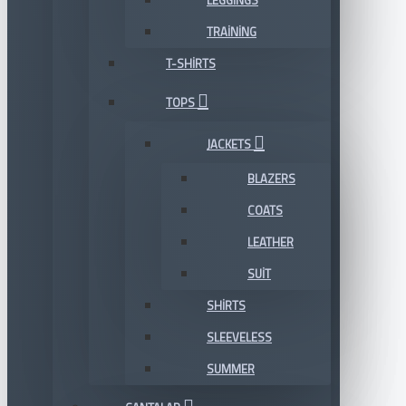
LEGGINGS
TRAINING
T-SHIRTS
TOPS
JACKETS
BLAZERS
COATS
LEATHER
SUIT
SHIRTS
SLEEVELESS
SUMMER