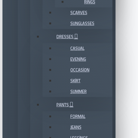
RINGS
SCARVES
SUNGLASSES
DRESSES
CASUAL
EVENING
OCCASION
SKIRT
SUMMER
PANTS
FORMAL
JEANS