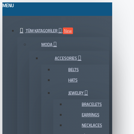
MENU
TÜM KATAGORILER
New
MODA
ACCESORIES
BELTS
HATS
JEWELRY
BRACELETS
EARRINGS
NECKLACES