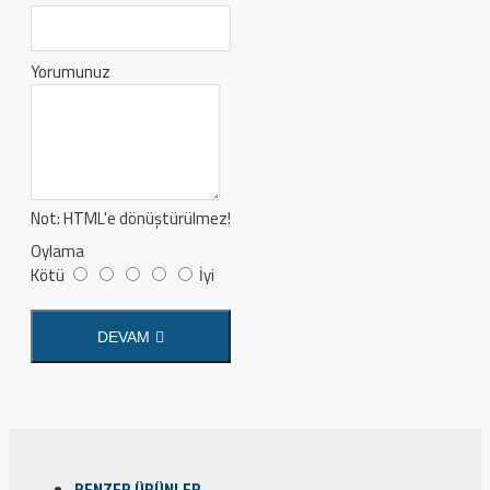
Yorumunuz
Not:
HTML'e dönüştürülmez!
Oylama
Kötü
İyi
DEVAM
BENZER ÜRÜNLER