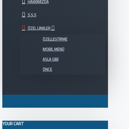
HAKKIMIZDA
S.S.S
ÖZEL LINKLER
ÖZELLEŞTIRME
MOBIL MENÜ
ASLA GIBI
ÖNCE
YOUR CART