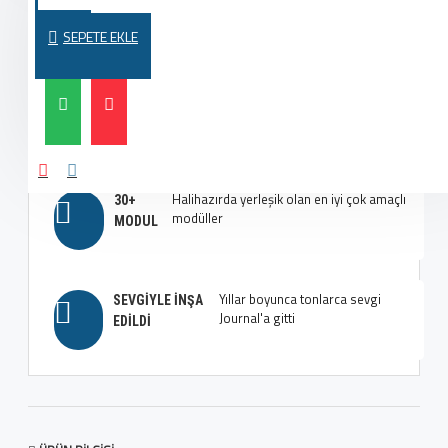
MODERN VE
en iyi düzenleri oluşturun
MODAYA UYGUN
SEPETE EKLE
Çok fazla seçenek, çok fazla
EN İYI TIPOGRAFI
esneklik, aklınızı başınızdan alacak
SEÇENEKLERI
Halihazırda yerleşik olan en iyi çok amaçlı
30+
modüller
MODUL
Yıllar boyunca tonlarca sevgi
SEVGIYLE İNŞA
Journal'a gitti
EDILDI