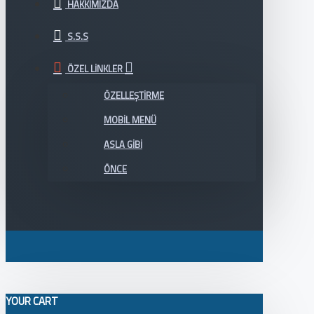
HAKKIMIZDA
S.S.S
ÖZEL LINKLER
ÖZELLEŞTIRME
MOBIL MENÜ
ASLA GIBI
ÖNCE
YOUR CART