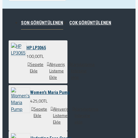
SON GÖRÜNTÜLENEN
ÇOK GÖRÜNTÜLENEN
HP LP3065
100,00TL
Sepete
Alışveriş
Karşılaştırma
Ekle
Listeme
listesine
Ekle
ekle
Women's Maria Pump
425,00TL
Sepete
Alışveriş
Karşılaştırma
Ekle
Listeme
listesine
Ekle
ekle