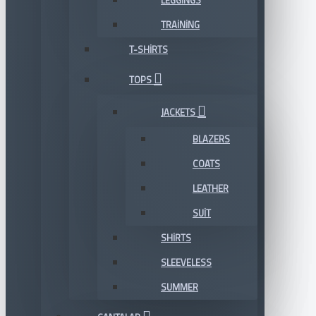
LEGGINGS
TRAINING
T-SHIRTS
TOPS
JACKETS
BLAZERS
COATS
LEATHER
SUIT
SHIRTS
SLEEVELESS
SUMMER