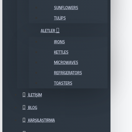
SUNFLOWERS
TULIPS
ALETLER
IRONS
KETTLES
MICROWAVES
REFRIGERATORS
TOASTERS
İLETIŞIM
BLOG
KARŞILAŞTIRMA