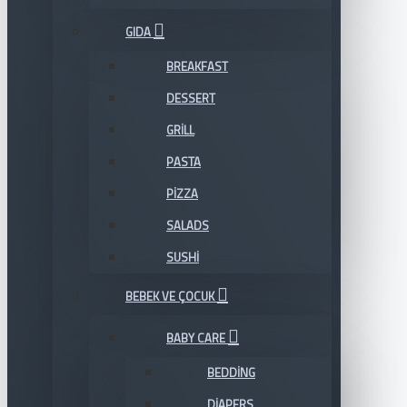
GIDA
BREAKFAST
DESSERT
GRILL
PASTA
PIZZA
SALADS
SUSHI
BEBEK VE ÇOCUK
BABY CARE
BEDDING
DIAPERS