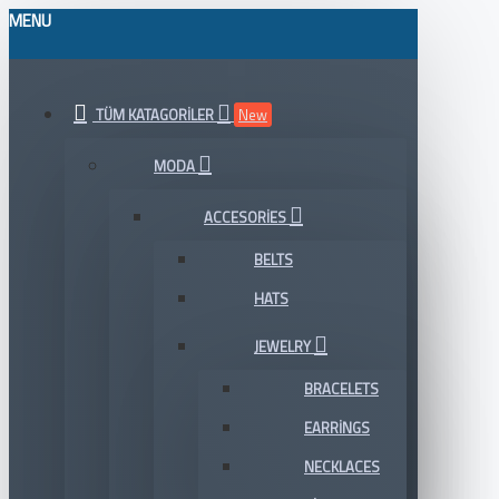
MENU
TÜM KATAGORILER
New
MODA
ACCESORIES
BELTS
HATS
JEWELRY
BRACELETS
EARRINGS
NECKLACES