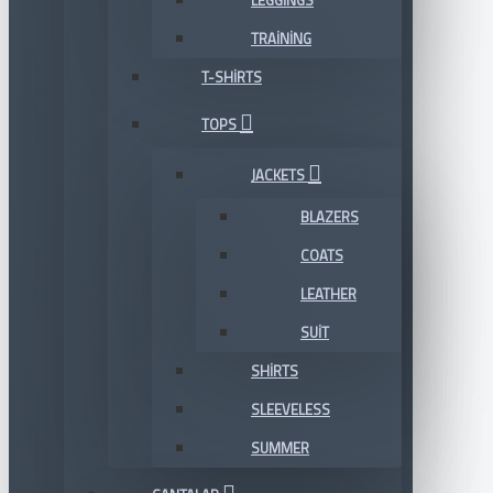
LEGGINGS
TRAINING
T-SHIRTS
TOPS
JACKETS
BLAZERS
COATS
LEATHER
SUIT
SHIRTS
SLEEVELESS
SUMMER