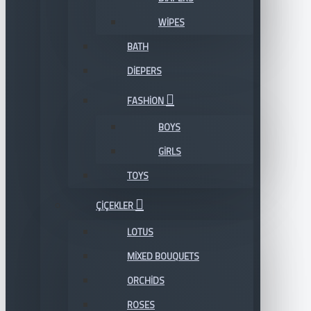
WIPES
BATH
DIEPERS
FASHION
BOYS
GIRLS
TOYS
ÇIÇEKLER
LOTUS
MIXED BOUQUETS
ORCHIDS
ROSES