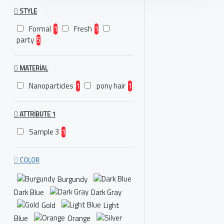
STYLE
Formal
1
Fresh
1
party
5
MATERIAL
Nanoparticles
1
pony hair
1
ATTRIBUTE 1
Sample 3
1
COLOR
Burgundy
Dark Blue
Dark Gray
Gold
Light
Blue
Orange