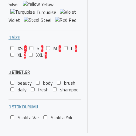
Silver
Yellow
Turquoise
Violet
Steel
Red
SIZE
XS
3
S
6
M
6
L
6
XL
2
XXL
1
ETIKETLER
beauty
body
brush
daily
fresh
shampoo
STOK DURUMU
Stokta Var
Stokta Yok