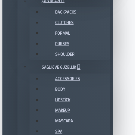
ÇANTALAR
BACKPACKS
CLUTCHES
FORMAL
PURSES
SHOULDER
SAĞLIK VE GÜZELLIK
ACCESSORIES
BODY
LIPSTICK
MAKEUP
MASCARA
SPA