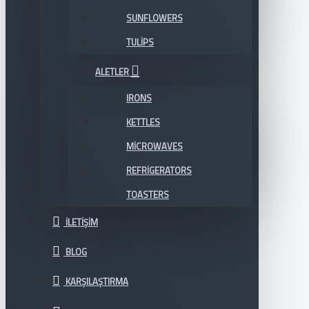
SUNFLOWERS
TULIPS
ALETLER
IRONS
KETTLES
MICROWAVES
REFRIGERATORS
TOASTERS
İLETIŞIM
BLOG
KARŞILAŞTIRMA