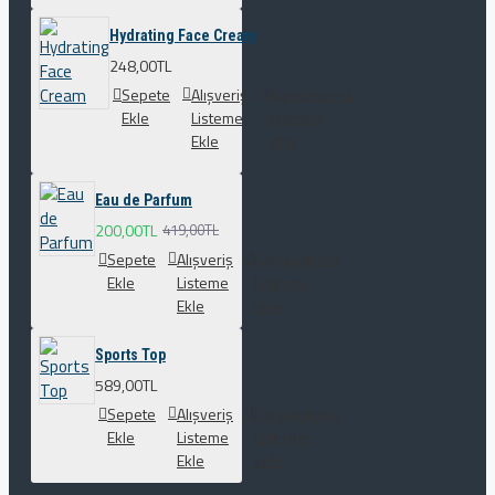
Hydrating Face Cream
248,00TL
Sepete
Alışveriş
Karşılaştırma
Ekle
Listeme
listesine
Ekle
ekle
Eau de Parfum
200,00TL
419,00TL
Sepete
Alışveriş
Karşılaştırma
Ekle
Listeme
listesine
Ekle
ekle
Sports Top
589,00TL
Sepete
Alışveriş
Karşılaştırma
Ekle
Listeme
listesine
Ekle
ekle