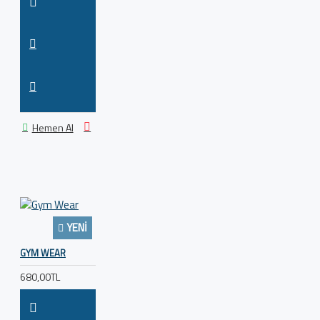
Hemen Al
YENI
GYM WEAR
680,00TL