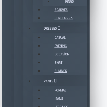
RINGS
SCARVES
SUNGLASSES
DRESSES
CASUAL
EVENING
OCCASION
SKIRT
SUMMER
PANTS
FORMAL
JEANS