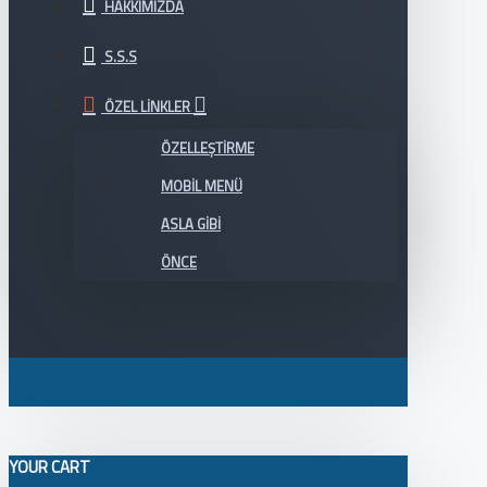
HAKKIMIZDA
S.S.S
ÖZEL LINKLER
ÖZELLEŞTIRME
MOBIL MENÜ
ASLA GIBI
ÖNCE
YOUR CART