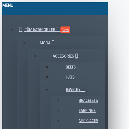
MENU
TÜM KATAGORILER
New
MODA
ACCESORIES
BELTS
HATS
JEWELRY
BRACELETS
EARRINGS
NECKLACES