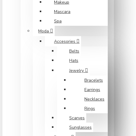
Makeup
Mascara
Spa
Moda
Accesories
Belts
Hats
Jewelry
Bracelets
Earrings
Necklaces
Rings
Scarves
Sunglasses