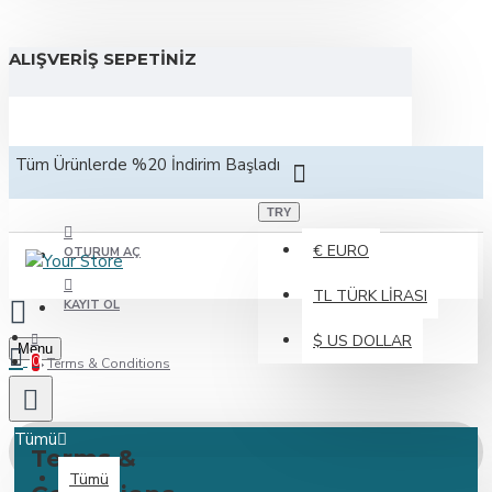
ALIŞVERIŞ SEPETINIZ
Tüm Ürünlerde %20 İndirim Başladı
TRY
€
EURO
OTURUM AÇ
TL
TÜRK LIRASI
KAYIT OL
$
US DOLLAR
Menu
0
Terms & Conditions
Tümü
Terms &
Tümü