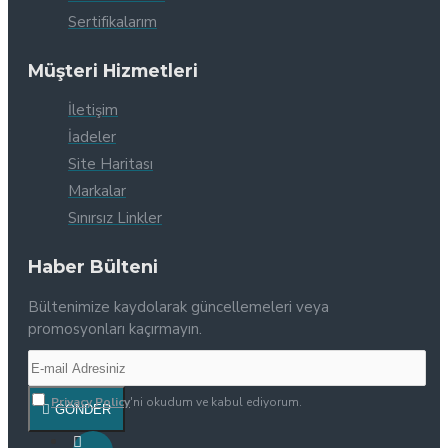
Sertifikalarım
Müşteri Hizmetleri
İletişim
İadeler
Site Haritası
Markalar
Sınırsız Linkler
Haber Bülteni
Bültenimize kaydolarak güncellemeleri veya
promosyonları kaçırmayın.
Privacy Policy
'ni okudum ve kabul ediyorum.
GÖNDER