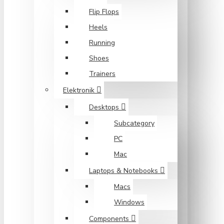
Flip Flops
Heels
Running
Shoes
Trainers
Elektronik
Desktops
Subcategory
PC
Mac
Laptops & Notebooks
Macs
Windows
Components