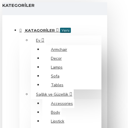
KATEGORILER
KATAGORILER
Yeni
Ev
Armchair
Decor
Lamps
Sofa
Tables
Sağlık ve Güzellik
Accessories
Body
Lipstick