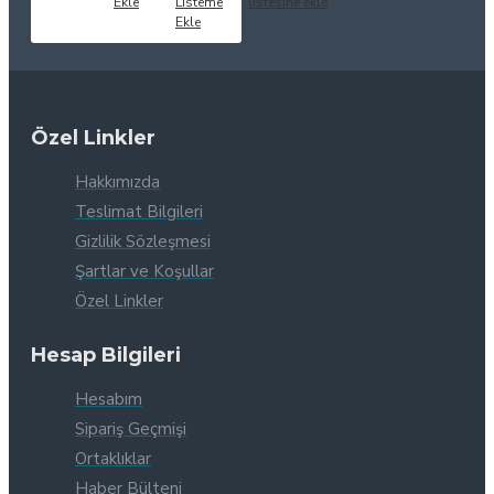
Ekle
Listeme
listesine ekle
Ekle
Özel Linkler
Hakkımızda
Teslimat Bilgileri
Gizlilik Sözleşmesi
Şartlar ve Koşullar
Özel Linkler
Hesap Bilgileri
Hesabım
Sipariş Geçmişi
Ortaklıklar
Haber Bülteni