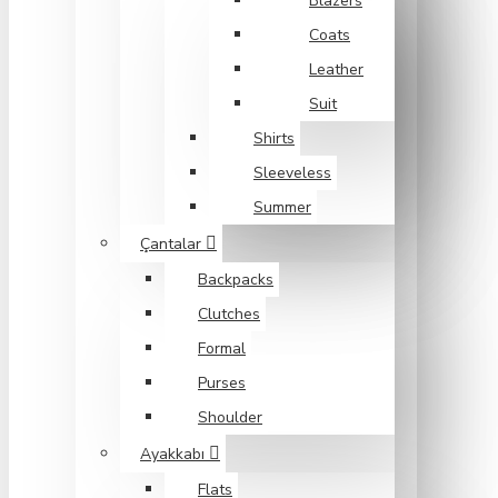
Blazers
Coats
Leather
Suit
Shirts
Sleeveless
Summer
Çantalar
Backpacks
Clutches
Formal
Purses
Shoulder
Ayakkabı
Flats