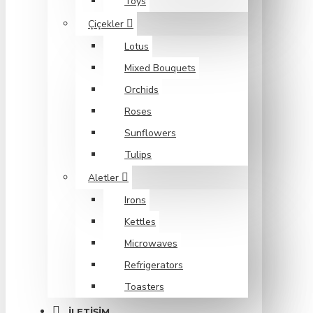
Toys
Çiçekler
Lotus
Mixed Bouquets
Orchids
Roses
Sunflowers
Tulips
Aletler
Irons
Kettles
Microwaves
Refrigerators
Toasters
İLETIŞIM